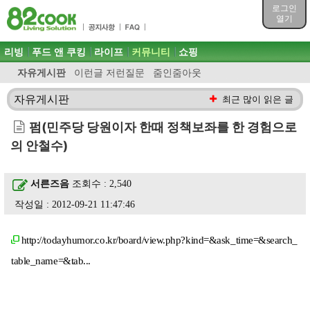
목차
로그인
주메뉴 바로가기
열기
컨텐츠 바로가기
검색 바로가기
주메뉴
리빙
푸드 앤 쿠킹
라이프
커뮤니티
쇼핑
로그인 바로가기
자유게시판
이런글 저런질문
줌인줌아웃
자유게시판
최근 많이 읽은 글
펌(민주당 당원이자 한때 정책보좌를 한 경험으로
의 안철수)
서른즈음
조회수 : 2,540
작성일 : 2012-09-21 11:47:46
http://todayhumor.co.kr/board/view.php?kind=&ask_time=&search_
table_name=&tab...