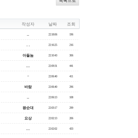
목록으로
작성자
날짜
조회
..
22:18:06
196
. .
22:16:25
216
아들놈
22:10:43
306
...
22:09:31
441
ᆢ
22:06:40
411
바람
22:06:40
296
..
22:06:13
108
왕순대
22:03:17
299
요상
22:02:13
206
...
22:02:02
433