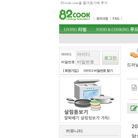
82cook.com을 즐겨찾기에 추가
목차
주메뉴 바로가기
컨텐츠 바로가기
검색 바로가기
주메뉴
리빙
푸드
로그인 바로가기
LIVING
FOOD & COOKING
아이디
비밀번호
드러낼
[ 회원가입 ]
아이디/ 비밀번호 찾기
2
커뮤니티
앞