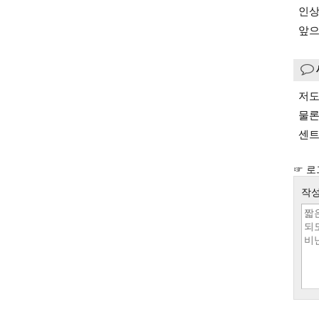
인상
앞으
저도
물론
센트
☞ 로
작성