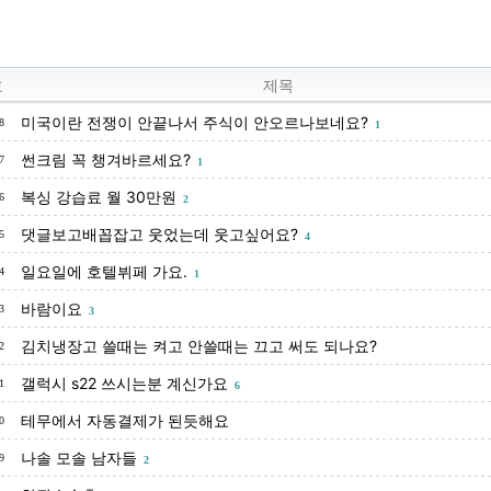
호
제목
미국이란 전쟁이 안끝나서 주식이 안오르나보네요?
8
1
썬크림 꼭 챙겨바르세요?
7
1
복싱 강습료 월 30만원
6
2
댓글보고배꼽잡고 웃었는데 웃고싶어요?
5
4
일요일에 호텔뷔페 가요.
4
1
바람이요
3
3
김치냉장고 쓸때는 켜고 안쓸때는 끄고 써도 되나요?
2
갤럭시 s22 쓰시는분 계신가요
1
6
테무에서 자동결제가 된듯해요
0
나솔 모솔 남자들
9
2