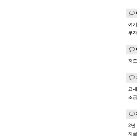
여기
부자
저도
요새
조금
2년
지금