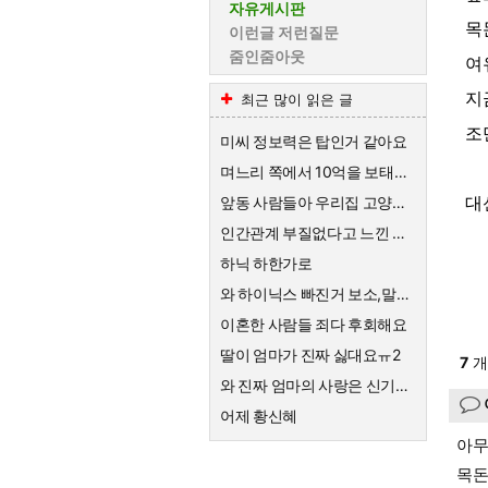
자유게시판
목
이런글 저런질문
줌인줌아웃
여
지
최근 많이 읽은 글
조
미씨 정보력은 탑인거 같아요
며느리 쪽에서 10억을 보태준대요.
대
앞동 사람들아 우리집 고양이한테 큰절해라
인간관계 부질없다고 느낀 순간
하닉 하한가로
와 하이닉스 빠진거 보소,말이 안나옴
이혼한 사람들 죄다 후회해요
딸이 엄마가 진짜 싫대요ㅠ2
7
개
와 진짜 엄마의 사랑은 신기하네요
어제 황신혜
아무
목돈