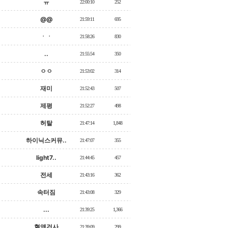
ㅠ
22:00:10
252
@@
21:59:11
695
ㆍㆍ
21:58:26
830
..
21:55:54
350
ㅇㅇ
21:53:02
314
재미
21:52:43
507
제평
21:52:27
498
허탈
21:47:14
1,848
하이닉스커뮤..
21:47:07
355
light7..
21:44:45
457
전세
21:43:16
362
속터짐
21:43:08
329
...
21:39:25
1,366
혈액검사
21:39:09
299