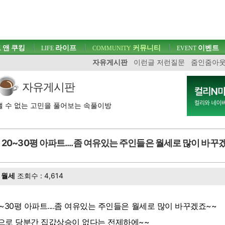
 앤 쿠킹
라이프
커뮤니티
이벤트
LIFE
COMMUNITY
EVENT
자유게시판
이런글 저런질문
줌인줌아
자유게시판
 수 없는 고민을 풀어보는 속풀이방
20~30평 아파트....좀 여유있는 주인들은 월세로 많이 바꾸
월세
조회수 : 4,614
0~30평 아파트....좀 여유있는 주인들은 월세로 많이 바꾸겠죠~~
으로 당분간 집값상승이 없다는 전제하에~~