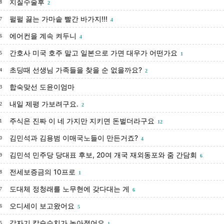
치질수술후
8
2
펄펄 끓는 가마솥 빨간 바가지!!!
7
4
에어컨을 계속 켜두니
6
4
간호사 미국 호주 말고 일본으로 가면 대우가 어떤가요
5
1
초딩때 선생님 가족들을 찾을 순 없을까요?
4
2
합숙맞선 도윤이엄마
3
내일 제평 가보려구요.
2
2
주식은 진짜 이 네 가지만 지키면 돈벌더라구요
1
12
김민석과 김용범 이매국노들이 만든거죠?
0
4
김민석 민주당 당대표 후보, 20여 개국 재외동포와 줌 간담회
9
6
전세보증금의 10프로
8
1
도대체 정청래를 노무현에 갖다대는 게
7
6
오디세이 보고왔어요
6
5
갑자기 칼슘수치가 높아졌어요
5
1