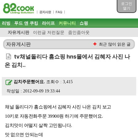
목차
로그인
주메뉴 바로가기
열기
컨텐츠 바로가기
검색 바로가기
주메뉴
리빙
푸드 앤 쿠킹
라이프
커뮤니티
쇼핑
로그인 바로가기
자유게시판
이런글 저런질문
줌인줌아웃
자유게시판
최근 많이 읽은 글
tv채널돌리다 홈쇼핑 hns몰에서 김혜자 사진 나
온 김치..
김치주문했어요.
조회수 : 3,415
작성일 : 2012-09-09 19:33:44
채널 돌리다가 홈쇼핑에서 김혜자 사진 나온 김치 보고
10키로 자동전화주문 39900원 하기에 주문했어요.
김치맛이 어떨지 살짝 고민됩니다.
맛 없으면 안되는데