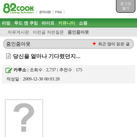
목차
로그인
주메뉴 바로가기
열기
컨텐츠 바로가기
검색 바로가기
주메뉴
리빙
푸드 앤 쿠킹
라이프
커뮤니티
쇼핑
로그인 바로가기
자유게시판
이런글 저런질문
줌인줌아웃
줌인줌아웃
최근 많이 읽은 글
당신을 얼마나 기다렸던지...
카루소
| 조회수 : 2,737 | 추천수 :
175
작성일 : 2009-12-30 00:03:28