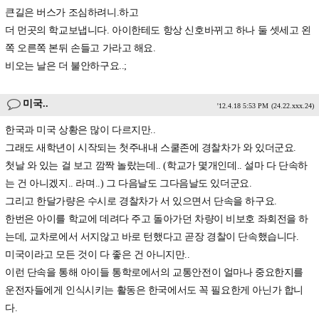
큰길은 버스가 조심하려니.하고
더 먼곳의 학교보냅니다. 아이한테도 항상 신호바뀌고 하나 둘 셋세고 왼
쪽 오른쪽 본뒤 손들고 가라고 해요.
비오는 날은 더 불안하구요..;
미국..
'12.4.18 5:53 PM
(24.22.xxx.24)
한국과 미국 상황은 많이 다르지만..
그래도 새학년이 시작되는 첫주내내 스쿨존에 경찰차가 와 있더군요.
첫날 와 있는 걸 보고 깜짝 놀랐는데.. (학교가 몇개인데.. 설마 다 단속하
는 건 아니겠지.. 라며..) 그 다음날도 그다음날도 있더군요.
그리고 한달가량은 수시로 경찰차가 서 있으면서 단속을 하구요.
한번은 아이를 학교에 데려다 주고 돌아가던 차량이 비보호 좌회전을 하
는데, 교차로에서 서지않고 바로 턴했다고 곧장 경찰이 단속했습니다.
미국이라고 모든 것이 다 좋은 건 아니지만..
이런 단속을 통해 아이들 통학로에서의 교통안전이 얼마나 중요한지를
운전자들에게 인식시키는 활동은 한국에서도 꼭 필요한게 아닌가 합니
다.