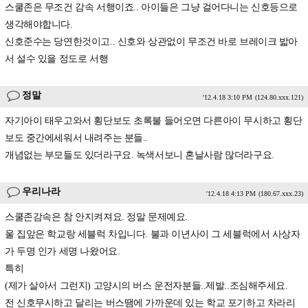
스쿨존은 무조건 감속 서행이죠.. 아이들은 그냥 걸어다니는 신호등으로
생각해야합니다.
신호준수는 당연한것이고.. 신호와 상관없이 무조건 바로 브레이크 밟아
서 설수 있을 정도로 서행
정말
'12.4.18 3:10 PM
(124.80.xxx.121)
자기아이 태우고와서 횡단보도 초록불 들어오면 다른아이 무시하고 횡단
보도 중간에세워서 내려주는 분들..
개념없는 부모들도 있더라구요. 녹색서보니 혼날사람 많더라구요.
우리나라
'12.4.18 4:13 PM
(180.67.xxx.23)
스쿨존감속은 참 안지켜져요. 정말 문제예요.
울 집앞은 학교랑 세블럭 차입니다. 불과 이년사이 그 세블럭에서 사상자
가 두명 인가 세명 나왔어요.
특히
(제가 살아서 그런지) 고양시의 버스 운전자분들..제발..조심해주세요.
전 신호무시하고 달리는 버스땜에 가까운데 있는 학교 포기하고 차라리