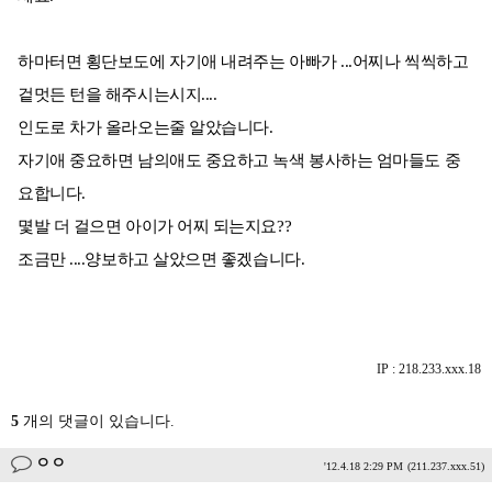
하마터면 횡단보도에 자기애 내려주는 아빠가 ...어찌나 씩씩하고
겉멋든 턴을 해주시는시지....
인도로 차가 올라오는줄 알았습니다.
자기애 중요하면 남의애도 중요하고 녹색 봉사하는 엄마들도 중
요합니다.
몇발 더 걸으면 아이가 어찌 되는지요??
조금만 ....양보하고 살았으면 좋겠습니다.
IP : 218.233.xxx.18
5
개의 댓글이 있습니다.
ㅇㅇ
'12.4.18 2:29 PM
(211.237.xxx.51)