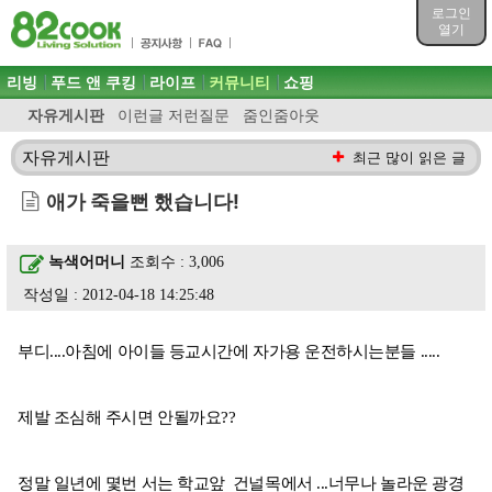
목차
로그인
주메뉴 바로가기
열기
컨텐츠 바로가기
검색 바로가기
주메뉴
리빙
푸드 앤 쿠킹
라이프
커뮤니티
쇼핑
로그인 바로가기
자유게시판
이런글 저런질문
줌인줌아웃
자유게시판
최근 많이 읽은 글
애가 죽을뻔 했습니다!
녹색어머니
조회수 : 3,006
작성일 : 2012-04-18 14:25:48
부디....아침에 아이들 등교시간에 자가용 운전하시는분들 .....
제발 조심해 주시면 안될까요??
정말 일년에 몇번 서는 학교앞 건널목에서 ...너무나 놀라운 광경