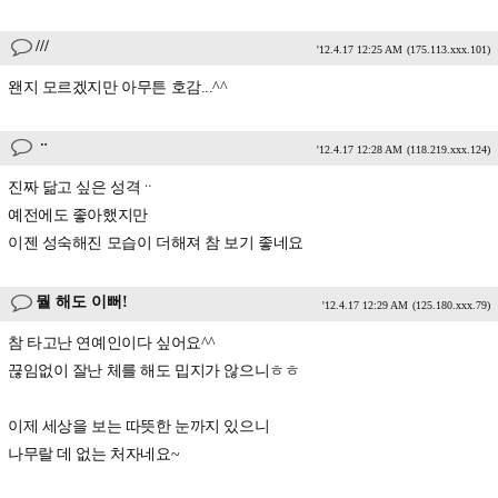
///
'12.4.17 12:25 AM
(175.113.xxx.101)
왠지 모르겠지만 아무튼 호감...^^
ᆢ
'12.4.17 12:28 AM
(118.219.xxx.124)
진짜 닮고 싶은 성격ᆢ
예전에도 좋아했지만
이젠 성숙해진 모습이 더해져 참 보기 좋네요
뭘 해도 이뻐!
'12.4.17 12:29 AM
(125.180.xxx.79)
참 타고난 연예인이다 싶어요^^
끊임없이 잘난 체를 해도 밉지가 않으니ㅎㅎ
이제 세상을 보는 따뜻한 눈까지 있으니
나무랄 데 없는 처자네요~