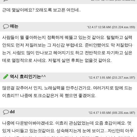
근데 몇살이에요? 오래도록 보고픈 여인네..
애는
'12.4.17 12:58 AM
(211.224.xxx.193)
사람들이 뭘 좋아하는지 정확하게 꿰뚫고 있는것 같아요. 털털하고 실력
안되도 먼저 저질러보는 그 자신감 부럽네요. 준비안됐어도 막 저질렀다
는거. 사람도 많이 만나보고 헤어지기도 하고 전반적으로 자기하고 싶은
데로 열정적으로 사네요. 저렇게 살면 후회는 없을것 같아요.
역시 효리인기는^^
'12.4.17 1:01 AM
(211.217.xxx.197)
많은걸 갖추어서 인지, 노래실력을 안주신건가요. 여러가지로 맘에 드는
이효리!!! 나중에 토크쇼같은거 꼭 했으면 좋겠어요.
dd
'12.4.17 1:03 AM
(101.235.xxx.187)
나중에 다운받아봐야겠네요. 이효리 관심없었는데 요즘 호감이예요. 멋
있게 나이들고 있는것같아요. 성숙해지는게 눈에 보이고...자신만의 아우