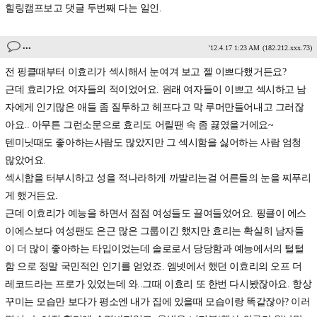
힐링캠프보고 댓글 두번째 다는 일인.
...
'12.4.17 1:23 AM
(182.212.xxx.73)
전 핑클때부터 이효리가 섹시해서 눈여겨 보고 젤 이쁘다했거든요?
근데 효리가요 여자들의 적이었어요. 원래 여자들이 이쁘고 섹시하고 남
자에게 인기많은 애들 좀 질투하고 헤프다고 막 루머만들어내고 그러잖
아요.. 아무튼 그런소문으로 효리도 어릴땐 속 좀 끓였을거에요~
텐미닛때도 좋아하는사람도 많았지만 그 섹시함을 싫어하는 사람 엄청
많았어요.
섹시함을 터부시하고 성을 적나라하게 까발리는걸 어른들의 눈을 찌푸리
게 했거든요.
근데 이효리가 예능을 하면서 점점 여성들도 끌여들었어요. 핑클이 에스
이에스보다 여성팬도 은근 많은 그룹이긴 했지만 효리는 확실히 남자들
이 더 많이 좋아하는 타입이었는데 솔로로서 당당함과 예능에서의 털털
함 으로 정말 국민적인 인기를 얻었죠. 엠넷에서 했던 이효리의 오프 더
레코드라는 프로가 있었는데 와..그때 이효리 또 한번 다시봤잖아요. 항상
꾸미는 모습만 보다가 평소엔 내가 집에 있을때 모습이랑 똑같잖아? 이러