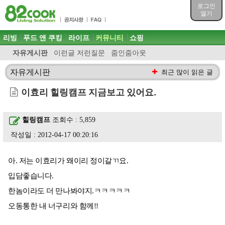
목차
로그인
주메뉴 바로가기
열기
컨텐츠 바로가기
검색 바로가기
주메뉴
리빙
푸드 앤 쿠킹
라이프
커뮤니티
쇼핑
로그인 바로가기
자유게시판
이런글 저런질문
줌인줌아웃
자유게시판
최근 많이 읽은 글
이효리 힐링캠프 지금보고 있어요.
힐링캠프
조회수 : 5,859
작성일 : 2012-04-17 00:20:16
아. 저는 이효리가 왜이리 정이갈ㄲ요.
입담좋습니다.
한놈이라도 더 만나봐야지.ㅋㅋㅋㅋㅋ
오동통한 내 너구리와 함께!!