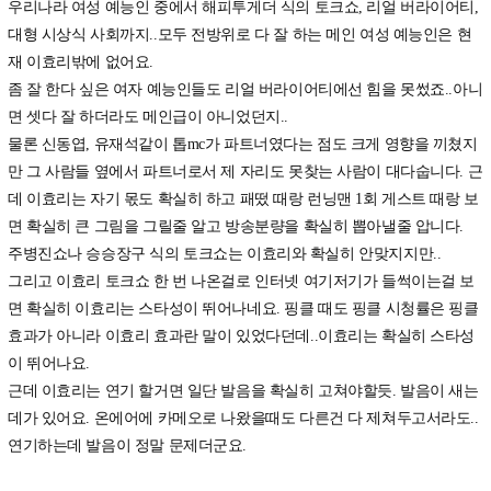
우리나라 여성 예능인 중에서 해피투게더 식의 토크쇼, 리얼 버라이어티,
대형 시상식 사회까지..모두 전방위로 다 잘 하는 메인 여성 예능인은 현
재 이효리밖에 없어요.
좀 잘 한다 싶은 여자 예능인들도 리얼 버라이어티에선 힘을 못썼죠..아니
면 셋다 잘 하더라도 메인급이 아니었던지..
물론 신동엽, 유재석같이 톱mc가 파트너였다는 점도 크게 영향을 끼쳤지
만 그 사람들 옆에서 파트너로서 제 자리도 못찾는 사람이 대다숩니다. 근
데 이효리는 자기 몫도 확실히 하고 패떴 때랑 런닝맨 1회 게스트 때랑 보
면 확실히 큰 그림을 그릴줄 알고 방송분량을 확실히 뽑아낼줄 압니다.
주병진쇼나 승승장구 식의 토크쇼는 이효리와 확실히 안맞지지만..
그리고 이효리 토크쇼 한 번 나온걸로 인터넷 여기저기가 들썩이는걸 보
면 확실히 이효리는 스타성이 뛰어나네요. 핑클 때도 핑클 시청률은 핑클
효과가 아니라 이효리 효과란 말이 있었다던데..이효리는 확실히 스타성
이 뛰어나요.
근데 이효리는 연기 할거면 일단 발음을 확실히 고쳐야할듯. 발음이 새는
데가 있어요. 온에어에 카메오로 나왔을때도 다른건 다 제쳐두고서라도..
연기하는데 발음이 정말 문제더군요.