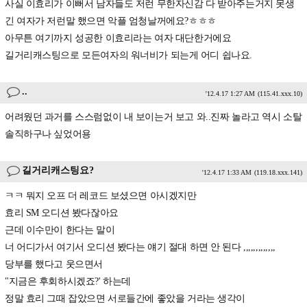
사실 이효리가 이뻐서 남자들도 저런 무한자신감 다 받아주는거지 못생
긴 여자가 저런말 했으면 악플 엄청날꺼에요?ㅎㅎㅎ
아무튼 여기까지 성공한 이효리라는 여자 대단한거에요
길거리캐스팅으로 모든여자의 워너비가 되는게 어디 쉽나요.
..
'12.4.17 1:27 AM
(115.41.xxx.10)
어려웠던 과거를 스스럼없이 내 보이는거 보고 와..진짜 놀라고 역시 소탈
솔직하구나 싶었어용
길거리캐스팅요?
'12.4.17 1:33 AM
(119.18.xxx.141)
ㅋㅋ 뭐지 오프 더 레코드 보셨으면 아시겠지만
효리 SM 오디션 봤다잖아요
근데 이수만이 한다는 말이
너 어디가서 여기서 오디션 봤다는 얘기 절대 하면 안 된다 ,,,,,,,,,,,,,
당부를 했다고 웃으면서
"지금은 후회하시겠죠?' 하는데
정말 효리 그때 잡았으면 서로들간에 좋았을 거라는 생각이