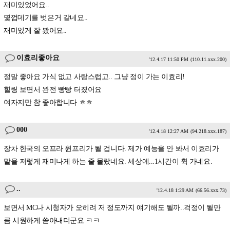
재미있었어요..
몇껍데기를 벗은거 같네요..
재미있게 잘 봤어요..
이효리좋아요
'12.4.17 11:50 PM
(110.11.xxx.200)
정말 좋아요 가식 없고 사랑스럽고.. 그냥 정이 가는 이효리!
힐링 보면서 완전 빵빵 터졌어요
여자지만 참 좋아합니다 ㅎㅎ
000
'12.4.18 12:27 AM
(94.218.xxx.187)
장차 한국의 오프라 윈프리가 될 겁니다. 제가 예능을 안 봐서 이효리가
말을 저렇게 재미나게 하는 줄 몰랐네요. 세상에...1시간이 휙 가네요.
..
'12.4.18 1:29 AM
(66.56.xxx.73)
보면서 MC나 시청자가 오히려 저 정도까지 얘기해도 될까..걱정이 될만
큼 시원하게 쏟아내더군요 ㅋㅋ