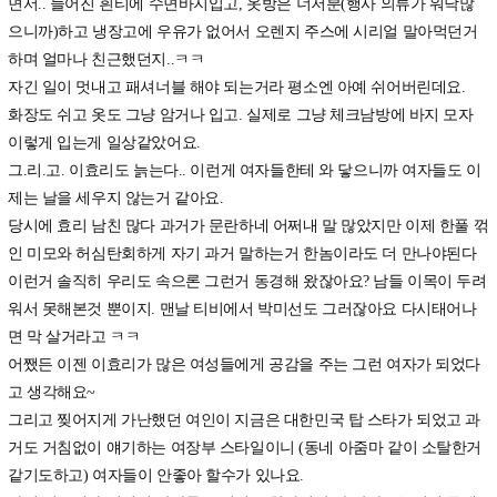
면서.. 늘어진 흰티에 수면바지입고, 옷방은 너저분(행사 의류가 워낙많
으니까)하고 냉장고에 우유가 없어서 오렌지 주스에 시리얼 말아먹던거
하며 얼마나 친근했던지..ㅋㅋ
자긴 일이 멋내고 패셔너블 해야 되는거라 평소엔 아예 쉬어버린데요.
화장도 쉬고 옷도 그냥 암거나 입고. 실제로 그냥 체크남방에 바지 모자
이렇게 입는게 일상같았어요.
그.리.고. 이효리도 늙는다.. 이런게 여자들한테 와 닿으니까 여자들도 이
제는 날을 세우지 않는거 같아요.
당시에 효리 남친 많다 과거가 문란하네 어쩌내 말 많았지만 이제 한풀 꺾
인 미모와 허심탄회하게 자기 과거 말하는거 한놈이라도 더 만나야된다
이런거 솔직히 우리도 속으론 그런거 동경해 왔잖아요? 남들 이목이 두려
워서 못해본것 뿐이지. 맨날 티비에서 박미선도 그러잖아요 다시태어나
면 막 살거라고 ㅋㅋ
어쨌든 이젠 이효리가 많은 여성들에게 공감을 주는 그런 여자가 되었다
고 생각해요~
그리고 찢어지게 가난했던 여인이 지금은 대한민국 탑 스타가 되었고 과
거도 거침없이 얘기하는 여장부 스타일이니 (동네 아줌마 같이 소탈한거
같기도하고) 여자들이 안좋아 할수가 있나요.