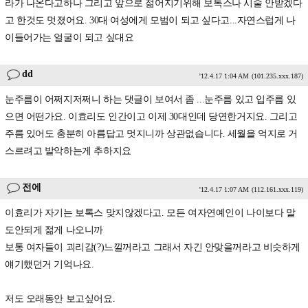
라가 나온다고하나 그리고 앞으로 젊어지기위해 보톡스나 시술 안받겠다
고 한것도 멋졌어요. 30대 여성에게 모범이 되고 싶다고...자연스럽게 나
이들어가는 얼굴이 되고 싶대요
dd
'12.4.17 1:04 AM
(101.235.xxx.187)
눈주름이 어쩌지저쩌니 하는 댓글이 보여서 좀 ...눈주름 있고 입주름 있
으면 어떤가요. 이효리도 인간이고 이제 30대인데 당연한거지요. 그리고
주름 있어도 충분히 아름답고 멋지니까 상관없습니다. 세월을 억지로 거
스르려고 발악하는게 추하지요
전에
'12.4.17 1:07 AM
(112.161.xxx.119)
이효리가 자기는 보톡스 맞지않겠다고. 모든 여자연예인이 나이보다 말
도안되게 젊게 나오니까
보통 여자들이 괴리감(?)느낄꺼라고 그래서 자긴 안맞을꺼라고 비슷하게
얘기했던거 기억나요.
저도 오래동안 보고싶어요.