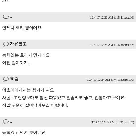
가?
..
'12.4.17 12:23 AM
(115.41.xxx.10)
언제나 효리 짱이에요.
자유롭고
'12.4.17 12:24 AM
(116.38.xxx.42)
능력있는 효리가 멋지네요.
이젠 깊이까지..
요즘
'12.4.17 12:24 AM
(174.118.xxx.116)
이효리에게서는 향기가 나요.
사실...고현정보다도 훨씬 파워있고 말솜씨도 좋고, 괜찮다고 보여요.
정말 꾸준히 살아남아주길 바랍니다.
..
'12.4.17 12:25 AM
(1.231.xxx.77)
능력있고 멋져 보이네요