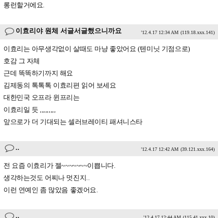
롱런할거에요.
이효리야 원체 서글서글했으니까요
'12.4.17 12:34 AM
(119.18.xxx.141)
이효리는 아무생각없이 살때도 마냥 좋았어요 (텐미닛 기점으로)
호감 그 자체
근데 똑똑하기까지 해요
김제동의 톡톡톡 이효리편 읽어 보세요
대한민국 오프라 윈프리는
이효리일 듯 ,,,,,,,,,
앞으로가 더 기대되는 셀러브레이티 패셔니스타
..
'12.4.17 12:42 AM
(39.121.xxx.164)
전 요즘 이효리가 젤~~~~~~~이쁩니다.
생각하는것도 어찌나 멋진지..
이런 연예인 좀 많았음 좋겠어요.
..
'12.4.17 12:44 AM
(115.41.xxx.10)