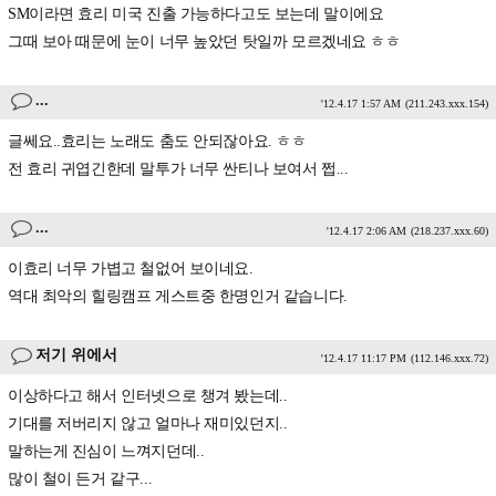
SM이라면 효리 미국 진출 가능하다고도 보는데 말이에요
그때 보아 때문에 눈이 너무 높았던 탓일까 모르겠네요 ㅎㅎ
...
'12.4.17 1:57 AM
(211.243.xxx.154)
글쎄요..효리는 노래도 춤도 안되잖아요. ㅎㅎ
전 효리 귀엽긴한데 말투가 너무 싼티나 보여서 쩝...
...
'12.4.17 2:06 AM
(218.237.xxx.60)
이효리 너무 가볍고 철없어 보이네요.
역대 최악의 힐링캠프 게스트중 한명인거 같습니다.
저기 위에서
'12.4.17 11:17 PM
(112.146.xxx.72)
이상하다고 해서 인터넷으로 챙겨 봤는데..
기대를 저버리지 않고 얼마나 재미있던지..
말하는게 진심이 느껴지던데..
많이 철이 든거 같구...