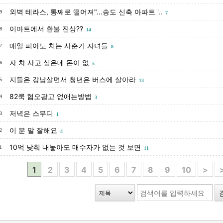
외벽 테라스, 통째로 떨어져"...송도 신축 아파트 '..
9
7
이마트에서 환불 진상??
8
14
매일 피아노 치는 사춘기 자녀들
7
8
자 차 사고 싶은데 돈이 없
6
5
지들은 강남살면서 청년은 버스에 살아라
5
13
82쿡 혐오광고 없애는방법
4
3
저녁은 스무디
3
1
이 분 말 잘해요
2
4
10억 낮춰 내놓아도 매수자가 없는 것 보면
1
11
1
2
3
4
5
6
7
8
9
10
>