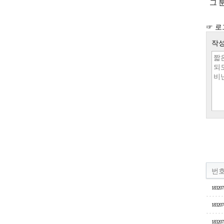
그 분
☞ 로
작성
번
183207
183207
183207