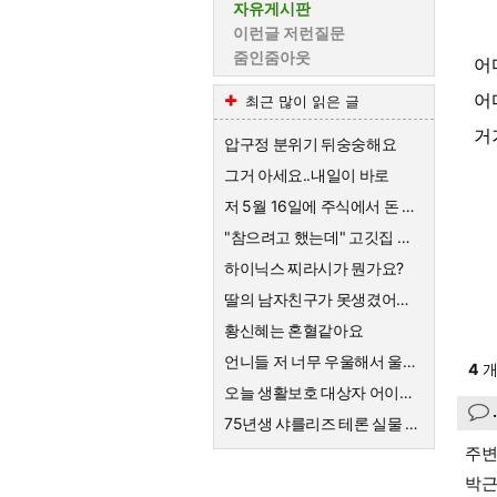
자유게시판
이런글 저런질문
줌인줌아웃
어
어
최근 많이 읽은 글
거
압구정 분위기 뒤숭숭해요
그거 아세요..내일이 바로
저 5월 16일에 주식에서 돈 90% 뺐다고 글 올렸어요
"참으려고 했는데" 고깃집 사장님 결국 CCTV 공개한 이유
하이닉스 찌라시가 뭔가요?
딸의 남자친구가 못생겼어요 ㅡㆍㅡ
황신혜는 혼혈같아요
언니들 저 너무 우울해서 울어요
4
개
오늘 생활보호 대상자 어이없는 헤택을 들었어요
75년생 샤를리즈 테론 실물 엄청나네요
주변
박근