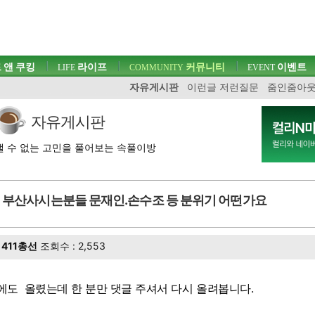
 앤 쿠킹
라이프
커뮤니티
이벤트
LIFE
COMMUNITY
EVENT
자유게시판
이런글 저런질문
줌인줌아
자유게시판
 수 없는 고민을 풀어보는 속풀이방
부산사시는분들 문재인.손수조 등 분위기 어떤가요
411총선
조회수 : 2,553
에도 올렸는데 한 분만 댓글 주셔서 다시 올려봅니다.