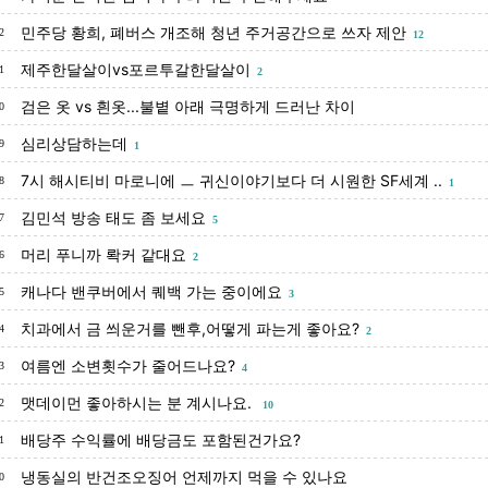
민주당 황희, 폐버스 개조해 청년 주거공간으로 쓰자 제안
2
12
제주한달살이vs포르투갈한달살이
1
2
검은 옷 vs 흰옷...불볕 아래 극명하게 드러난 차이
0
심리상담하는데
9
1
7시 해시티비 마로니에 ㅡ 귀신이야기보다 더 시원한 SF세계 ..
8
1
김민석 방송 태도 좀 보세요
7
5
머리 푸니까 롹커 같대요
6
2
캐나다 밴쿠버에서 퀘백 가는 중이에요
5
3
치과에서 금 씌운거를 뺀후,어떻게 파는게 좋아요?
4
2
여름엔 소변횟수가 줄어드나요?
3
4
맷데이먼 좋아하시는 분 계시나요.
2
10
배당주 수익률에 배당금도 포함된건가요?
1
냉동실의 반건조오징어 언제까지 먹을 수 있나요
0