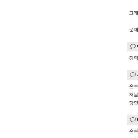
그래
문재
경력
손수
처음
당연
손수