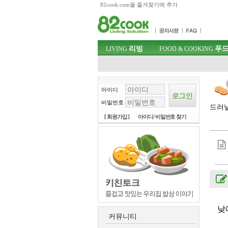
82cook.com을 즐겨찾기에 추가
목차
주메뉴 바로가기
컨텐츠 바로가기
검색 바로가기
주메뉴
리빙
푸드
로그인 바로가기
LIVING
FOOD & COOKING
아이디
비밀번호
드러낼
[ 회원가입 ]
아이디/ 비밀번호 찾기
낮
커뮤니티