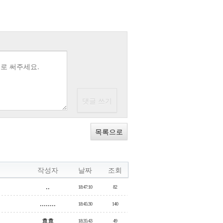
목록으로
작성자
날짜
조회
..
18:47:10
82
........
18:45:30
140
효효
18:35:43
49