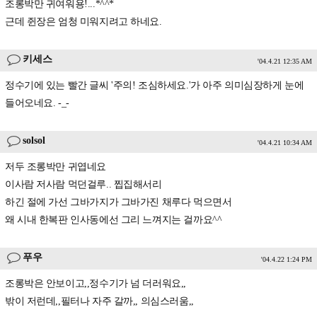
조롱박만 귀여워용!...*^^*
근데 쥔장은 엄청 미워지려고 하네요.
키세스
'04.4.21 12:35 AM
정수기에 있는 빨간 글씨 '주의! 조심하세요.'가 아주 의미심장하게 눈에
들어오네요. -_-
solsol
'04.4.21 10:34 AM
저두 조롱박만 귀엽네요
이사람 저사람 먹던걸루.. 찝집해서리
하긴 절에 가선 그바가지가 그바가진 채루다 먹으면서
왜 시내 한복판 인사동에선 그리 느껴지는 걸까요^^
푸우
'04.4.22 1:24 PM
조롱박은 안보이고,,정수기가 넘 더러워요,,
밖이 저런데,,필터나 자주 갈까,, 의심스러움,,