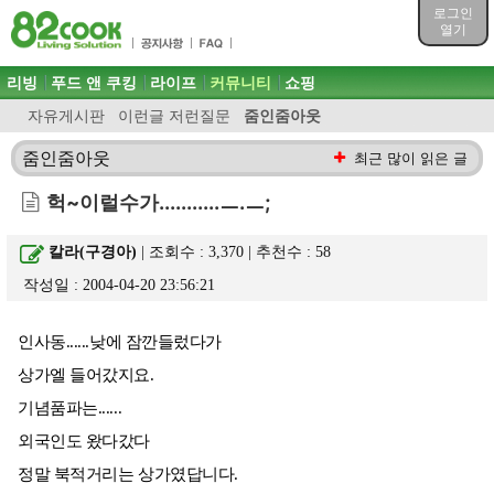
목차
로그인
주메뉴 바로가기
열기
컨텐츠 바로가기
검색 바로가기
주메뉴
리빙
푸드 앤 쿠킹
라이프
커뮤니티
쇼핑
로그인 바로가기
자유게시판
이런글 저런질문
줌인줌아웃
줌인줌아웃
최근 많이 읽은 글
헉~이럴수가...........ㅡ.ㅡ;
칼라(구경아)
| 조회수 : 3,370 | 추천수 :
58
작성일 : 2004-04-20 23:56:21
인사동......낮에 잠깐들렀다가
상가엘 들어갔지요.
기념품파는......
외국인도 왔다갔다
정말 북적거리는 상가였답니다.