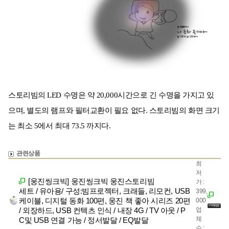
스토리빔의 LED 수명은 약 20,000시간으로 긴 수명을 가지고 있
으며, 별도의 램프와 필터교환이 필요 없다. 스토리빔의 화면 크기
는 최소 5에서 최대 73.5 까지다.
관련상품
최
저
[웅진씽크빅] 웅진씽크빅 웅진스토리빔
가 :
세트 / 유아용/ 구성:빔프로젝터, 크래들, 리모컨, USB
399,
케이블, 디지털 동화 100편, 웅진 책 좋아 시리즈 20편
000
/ 외장하드, USB 컨텍츠 인식 / 내장 4G / TV 아웃 / P
업
체
C및 USB 연결 가능 / 정서발달 / EQ발달
수 :