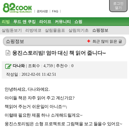
목차
로그인
주메뉴 바로가기
열기
컨텐츠 바로가기
검색 바로가기
주메뉴
리빙
푸드 앤 쿠킹
라이프
커뮤니티
쇼핑
로그인 바로가기
살림돋보기
리빙데코
살림물음표
살림의기초
쇼핑정보
쇼핑정보
최근 많이 읽은 글
웅진스토리빔! 엄마 대신 책 읽어 줍니다~
다나와
| 조회수 : 4,759 | 추천수 :
0
작성일 : 2012-02-01 11:42:51
안녕하세요, 다나와에요.
아이들 책은 자주 읽어 주고 계신가요?
책읽어 주는거 쉬운일이 아니죠^^;
이럴때 필요한 제품 하나 소개해드릴게요~
웅진스토리빔은 소형 프로젝트로 그림책을 보고 들을수 있어요~