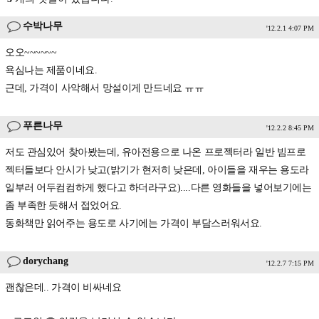
수박나무
'12.2.1 4:07 PM
오오~~~~~~
욕심나는 제품이네요.
근데, 가격이 사악해서 망설이게 만드네요 ㅠㅠ
푸른나무
'12.2.2 8:45 PM
저도 관심있어 찾아봤는데, 유아전용으로 나온 프로젝터라 일반 빔프로
젝터들보다 안시가 낮고(밝기가 현저히 낮은데, 아이들을 재우는 용도라
일부러 어두컴컴하게 했다고 하더라구요)....다른 영화들을 넣어보기에는
좀 부족한 듯해서 접었어요.
동화책만 읽어주는 용도로 사기에는 가격이 부담스러워서요.
dorychang
'12.2.7 7:15 PM
괜찮은데.. 가격이 비싸네요