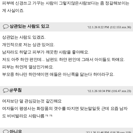
피부에 신경쓰고 가꾸는 사람이 그렇지않은사람보다는 좀 정갈해보이는
게 사실이죠.
상관있는 사람도 있고
'12.1.26 8:22 PM
(112.153.xxx.36)
상관없는 사람도 있겠죠.
개인적으로 저는 상관 있어요.
남자라도 하얗고 피부가 깨끗한 사람을 좋아해요.
저도 아주 하얀 편인데... 남편도 하얀 편인데 그래서 아이들도 하얘요.
피부는 하얀게 열성인가봐요.
부모중 하나만 하얀색이면 애들은 아닌쪽을 닮는다 하더라구요.
@무침
'12.1.26 10:34 PM
(116.47.xxx.23)
여자보단 덜 관심갖는것 같긴해요
여자들이 평생사는 화장품의 갯수를 따지면 맞는말일듯 근데 요즘 남자
도 비비발라요 사람나름ㅋㅋ
아니요
'12.1.26 11:46 PM
(116.39.xxx.119)