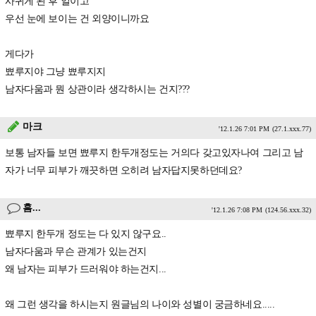
사귀게 된 후 일이고
우선 눈에 보이는 건 외양이니까요
게다가
뾰루지야 그냥 뾰루지지
남자다움과 뭔 상관이라 생각하시는 건지???
마크
'12.1.26 7:01 PM
(27.1.xxx.77)
보통 남자들 보면 뾰루지 한두개정도는 거의다 갖고있자나여 그리고 남
자가 너무 피부가 깨끗하면 오히려 남자답지못하던데요?
흠...
'12.1.26 7:08 PM
(124.56.xxx.32)
뾰루지 한두개 정도는 다 있지 않구요..
남자다움과 무슨 관계가 있는건지
왜 남자는 피부가 드러워야 하는건지...
왜 그런 생각을 하시는지 원글님의 나이와 성별이 궁금하네요.....