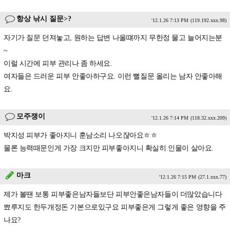
항상 낚시 질문>?
'12.1.26 7:13 PM
(119.192.xxx.98)
자기가 질문 던져놓고, 원하는 답변 나올떄까지 무한정 물고 늘어지는분
~
이럴 시간에 피부 관리나 좀 하세요.
여자들은 드러운 피부 안좋아하구요. 이런 뻘질문 올리는 남자 안좋아해
요.
모주쟁이
'12.1.26 7:14 PM
(118.32.xxx.209)
박지성 피부가 좋아지니 훈남소리 나오쟎아요ㅎㅎ
물론 능력때문인게 가장 크지만 피부좋아지니 확실히 인물이 살아요.
마크
'12.1.26 7:15 PM
(27.1.xxx.77)
제가 볼땐 보통 피부좋은남자들보단 피부안좋은남자들이 더많았습니다
뾰루지도 한두개정돈 기본으로있구요 피부좋은게 그렇게 좋은 영향을 주
나요?