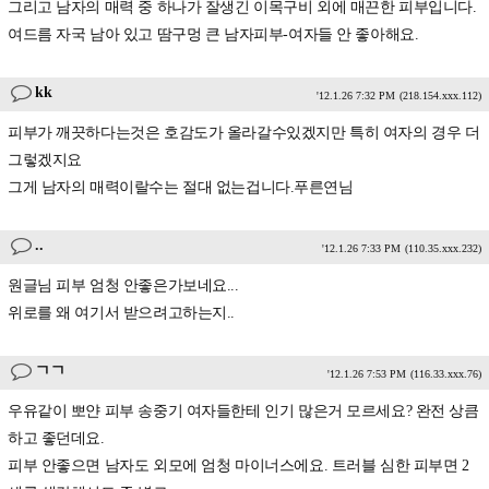
그리고 남자의 매력 중 하나가 잘생긴 이목구비 외에 매끈한 피부입니다.
여드름 자국 남아 있고 땀구멍 큰 남자피부-여자들 안 좋아해요.
kk
'12.1.26 7:32 PM
(218.154.xxx.112)
피부가 깨끗하다는것은 호감도가 올라갈수있겠지만 특히 여자의 경우 더
그렇겠지요
그게 남자의 매력이랄수는 절대 없는겁니다.푸른연님
..
'12.1.26 7:33 PM
(110.35.xxx.232)
원글님 피부 엄청 안좋은가보네요...
위로를 왜 여기서 받으려고하는지..
ㄱㄱ
'12.1.26 7:53 PM
(116.33.xxx.76)
우유같이 뽀얀 피부 송중기 여자들한테 인기 많은거 모르세요? 완전 상큼
하고 좋던데요.
피부 안좋으면 남자도 외모에 엄청 마이너스에요. 트러블 심한 피부면 2