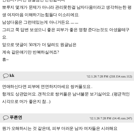
뽀루지 몇개가 문제가 아니라 관리못한걸 남자다움이라고 생각하는한 평
생 여자마음 이해하기는힘들다 이소리에요.
남성다움은 그런데있는게 아니거든요.ㅡㅡ
그리고 쭉 답변 보셨으니 좋은 피부가 좋은 영향 준다는것도 아셨을테구
요.
앞으로 댓글이 50개가 더 달려도 원글님은
계속 같은얘기만 반복하실꺼죠?
휴~
kk
'12.1.26 7:28 PM
(218.154.xxx.112)
연애하신다면 피부에 연연하지마세요 쌍커풀도요..
항개도 상관없어요..갠적으로 쌍커풀은 남녀불문 보기싫어요..(평균적인
시각으로 머가 좋은지 참...)
푸른연
'12.1.26 7:28 PM
(14.45.xxx.247)
뭔가 오해하시는 것 같은데, 피부 더러운 남자 여자들은 시러해요