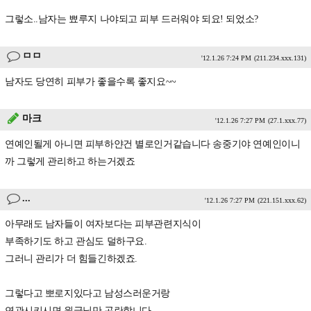
그렇소..남자는 뾰루지 나야되고 피부 드러워야 되요! 되었소?
ㅁㅁ
'12.1.26 7:24 PM
(211.234.xxx.131)
남자도 당연히 피부가 좋을수록 좋지요~~
마크
'12.1.26 7:27 PM
(27.1.xxx.77)
연예인될게 아니면 피부하얀건 별로인거같습니다 송중기야 연예인이니
까 그렇게 관리하고 하는거겠죠
...
'12.1.26 7:27 PM
(221.151.xxx.62)
아무래도 남자들이 여자보다는 피부관련지식이
부족하기도 하고 관심도 덜하구요.
그러니 관리가 더 힘들긴하겠죠.
그렇다고 뽀로지있다고 남성스러운거랑
연관시키시면 원글님만 곤란합니다