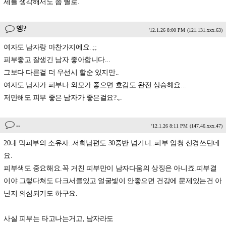
세를 생각해서도 좀 별로.
엥?
'12.1.26 8:00 PM
(121.131.xxx.63)
여자도 남자랑 마찬가지에요..;;
피부좋고 잘생긴 남자 좋아합니다...
그보다 다른걸 더 우선시 할순 있지만..
여자도 남자가 피부나 외모가 좋으면 호감도 완전 상승해요...
저만해도 피부 좋은 남자가 좋은걸요?.,.
..
'12.1.26 8:11 PM
(147.46.xxx.47)
20대 막피부의 소유자..저희남편도 30중반 넘기니..피부 엄청 신경쓰던데
요.
피부색도 중요해요.꼭 거친 피부만이 남자다움의 상징은 아니죠.피부결
이야 그렇다쳐도 다크서클있고 얼굴빛이 안좋으면 건강에 문제있는건 아
닌지 의심되기도 하구요.
사실 피부는 타고나는거고, 남자라도