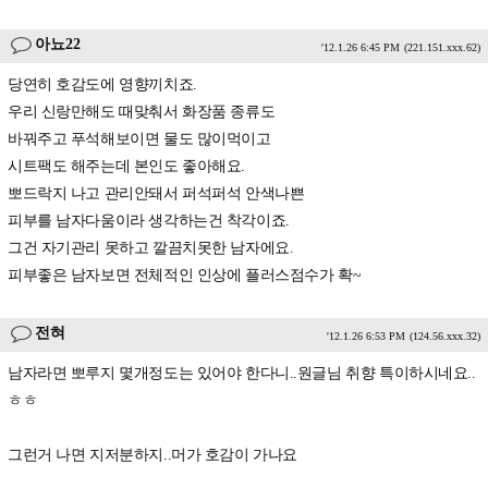
아뇨22
'12.1.26 6:45 PM
(221.151.xxx.62)
당연히 호감도에 영향끼치죠.
우리 신랑만해도 때맞춰서 화장품 종류도
바꿔주고 푸석해보이면 물도 많이먹이고
시트팩도 해주는데 본인도 좋아해요.
뽀드락지 나고 관리안돼서 퍼석퍼석 안색나쁜
피부를 남자다움이라 생각하는건 착각이죠.
그건 자기관리 못하고 깔끔치못한 남자에요.
피부좋은 남자보면 전체적인 인상에 플러스점수가 확~
전혀
'12.1.26 6:53 PM
(124.56.xxx.32)
남자라면 뽀루지 몇개정도는 있어야 한다니..원글님 취향 특이하시네요..
ㅎㅎ
그런거 나면 지저분하지..머가 호감이 가나요