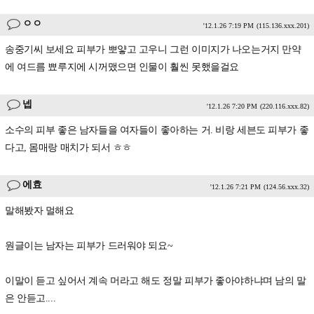
ㅇㅇ
'12.1.26 7:19 PM
(115.136.xxx.201)
송중기씨 보세요 피부가 뽀얗고 고우니 그런 이미지가 나오는거지 만약
에 여드름 뾰루지에 시꺼맸으면 인물이 훨씬 못했을걸요
넵
'12.1.26 7:20 PM
(220.116.xxx.82)
소수의 피부 좋은 남자들을 여자들이 좋아하는 거. 비랑 세븐도 피부가 좋
다고, 몸매랑 매치가 되서 ㅎㅎ
에효
'12.1.26 7:21 PM
(124.56.xxx.32)
말해봤자 멀해요
원글이는 남자는 피부가 드러워야 되요~
이말이 듣고 싶어서 계속 머라고 해도 정말 피부가 좋아야하냐며 남의 말
은 안듣고....