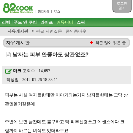
목차
로그인
주메뉴 바로가기
열기
컨텐츠 바로가기
검색 바로가기
주메뉴
리빙
푸드 앤 쿠킹
라이프
커뮤니티
쇼핑
로그인 바로가기
자유게시판
이런글 저런질문
줌인줌아웃
자유게시판
최근 많이 읽은 글
남자는 피부 안좋아도 상관없죠?
마크
조회수 : 14,697
작성일 : 2012-01-26 18:33:11
피부는 사실 여자들한테만 이야기되는거지 남자들한테는 그닥 상
관없을거같은데
주변에 보면 남잔데도 불구하고 막 피부신경쓰고 에센스에다 크
림까지 바르는 녀석도 있더라구요