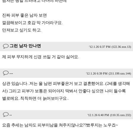
남자는 쌩얼 드러내고 다녀야 하는데
진짜 피부 좋은 남자 보면
깔끔해보이고 호감 막 가더라구요.
만져보고 싶기도 하고.
그런 남자 만나면
'12.1.26 6:37 PM
(122.36.xxx.13)
제 피부 무지하게 신경 쓰일 거 같아 싫어요.
...
'12.1.26 6:39 PM
(211.199.xxx.144)
상관 있습니다..저는 울 남편 피부좋은거 보고 결혼했어요..(2세를 생각해
서) 그리고 피부가 보통은 되어야지 딱봐서 안좋다 싶으면 나이 들수록
별로에요..칙칙하면 더 늙어보이구요..
..
'12.1.26 6:40 PM
(110.35.xxx.232)
요즘 추세는 남자도 피부미남을 쳐주지않나요??뾰루지는 노우죠~