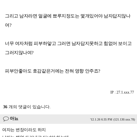
그리고 남자라면 얼굴에 뾰루지정도는 몇개있어야 남자답지않나
여?
너무 여자처럼 피부하얗고 그러면 남자답지못하고 힘없어 보이고
그러지않나여?
피부안좋아도 호감같은거에는 전혀 영향 안주죠?
IP : 27.1.xxx.77
36
개의 댓글이 있습니다.
아뇨
'12.1.26 6:35 PM
(121.130.xxx.78)
여자는 변장이라도 하지