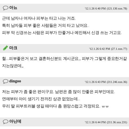
아뇨
'12.1.26 6:40 PM
(121.130.xxx.78)
근데 남자나 여자나 피부는 타고 나는 거죠.
특히 남자들 피부 좋은 사람들은 거의 타고 났어요.
피부 막 신경쓰는 사람은 피부가 안좋거나 예민해서 신경 쓰는 거고요.
마크
'12.1.26 6:42 PM
(27.1.xxx.77)
헐...피부좋은거 보고 결혼하신분도 계시군요,, 피부가 그렇게 중요한거같
지는않은데,,
dingoo
'12.1.26 6:43 PM
(211.246.xxx.36)
저는 피부가 좀 좋은 편이구요. 남편은 좀 많이 안좋은 피부인데요.
연애부터 아이 생기기 전까진 상관 없었는데..
우리 딸 피부트러블 생길 때마다 촘 원망스럽고 걱정되요. ㅠㅠ
아닌데
'12.1.26 6:44 PM
(211.36.xxx.231)