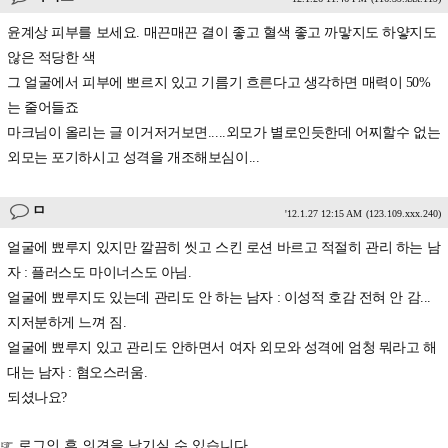
윤계상 피부를 보세요. 매끈매끈 결이 좋고 혈색 좋고 까맣지도 하얗지도
않은 적당한 색
그 얼굴에서 피부에 뽀르지 있고 기름기 흐른다고 생각하면 매력이 50%
는 줄어들죠
마크님이 올리는 글 이거저거보면.....외모가 별로인듯한데 어찌할수 없는
외모는 포기하시고 성격을 개조해보심이...
ㅁ
'12.1.27 12:15 AM
(123.109.xxx.240)
얼굴에 뾰루지 있지만 깔끔히 씻고 스킨 로션 바르고 적절히 관리 하는 남
자 : 플러스도 마이너스도 아님.
얼굴에 뾰루지도 있는데 관리도 안 하는 남자 : 이성적 호감 전혀 안 감...
지저분하게 느껴 짐.
얼굴에 뾰루지 있고 관리도 안하면서 여자 외모와 성격에 엄청 뭐라고 해
대는 남자 : 혐오스러움.
되셨나요?
☞ 로그인 후 의견을 남기실 수 있습니다