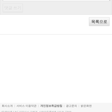
목록으로
회사소개
서비스 이용약관
개인정보취급방침
광고문의
밝은화면
(주)한마루 L&C 대표이사 김혜경. 사업자등록번호 110-81-72019