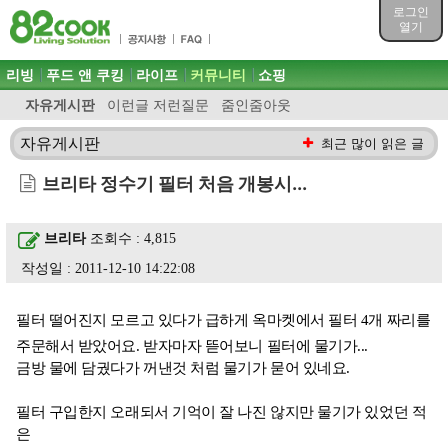
목차
로그인
주메뉴 바로가기
열기
컨텐츠 바로가기
검색 바로가기
주메뉴
리빙
푸드 앤 쿠킹
라이프
커뮤니티
쇼핑
로그인 바로가기
자유게시판
이런글 저런질문
줌인줌아웃
자유게시판
최근 많이 읽은 글
브리타 정수기 필터 처음 개봉시...
브리타
조회수 : 4,815
작성일 : 2011-12-10 14:22:08
필터 떨어진지 모르고 있다가 급하게 옥마켓에서 필터 4개 짜리를
주문해서 받았어요. 받자마자 뜯어보니 필터에 물기가...
금방 물에 담궜다가 꺼낸것 처럼 물기가 묻어 있네요.
필터 구입한지 오래되서 기억이 잘 나진 않지만 물기가 있었던 적
은