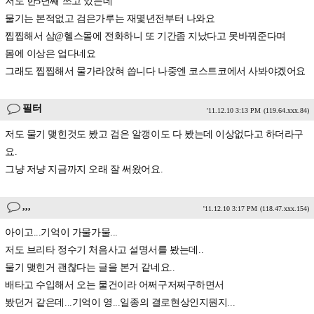
저도 한5년째 쓰고 있는데
물기는 본적없고 검은가루는 재몇년전부터 나와요
찝찝해서 삼@헬스몰에 전화하니 또 기간좀 지났다고 못바꿔준다며
몸에 이상은 업다네요
그래도 찝찝해서 물가라앉혀 씁니다 나중엔 코스트코에서 사봐야겠어요
필터
'11.12.10 3:13 PM
(119.64.xxx.84)
저도 물기 맺힌것도 봤고 검은 알갱이도 다 봤는데 이상없다고 하더라구
요.
그냥 저냥 지금까지 오래 잘 써왔어요.
,,,
'11.12.10 3:17 PM
(118.47.xxx.154)
아이고...기억이 가물가물...
저도 브리타 정수기 처음사고 설명서를 봤는데..
물기 맺힌거 괜찮다는 글을 본거 같네요..
배타고 수입해서 오는 물건이라 어쩌구저쩌구하면서
봤던거 같은데...기억이 영...일종의 결로현상인지뭔지...