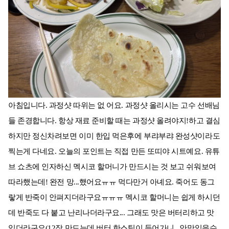
아침입니다. 과정샷 따위는 없 어요. 과정샷 올리시는 고수 선배님
들 존경합니다. 항상 재료 준비할 때는 과정샷 올려야지!하고 결심
하지만 정신차려보면 이미 한입 먹은후에 부랴부랴 완성샷이라도
찍는게 다네요. 오늘의 포인트는 직접 만든 또띠야 시트예요. 유튜
브 쇼츠에 인자하신 멕시코 할머니가 만드시는 것 보고 쉬워보여
따라했는데! 완전 망...했어요ㅠㅠ 먹다만거 아녜요. 죽어도 동그
랗게 반죽이 안펴지더라구요ㅠㅠㅠ 멕시코 할머니는 쉽게 하시던
데 반죽도 다 붙고 난리나더라구요... 그래도 맛은 버터리하고 맛
있더라구요(12장 만드는데 버터 한스틱이 들어가니.. 안맛있을수