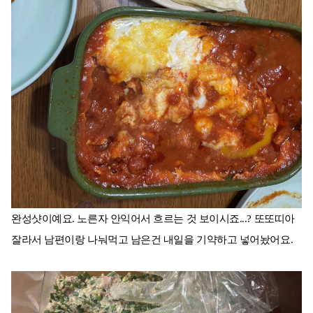
완성샷이예요. 노른자 안익어서 흐르는 것 보이시죠...? 또또띠아
잘라서 남편이랑 나눠먹고 남은건 내일을 기약하고 넣어놨어요.