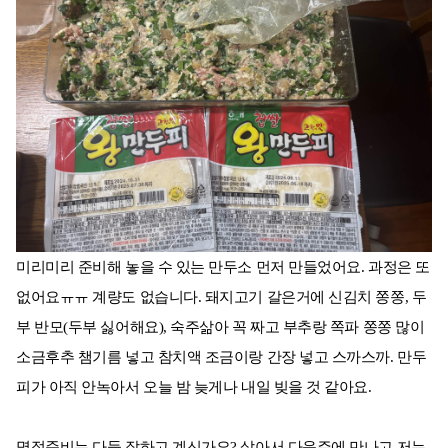
미리미리 준비해 놓을 수 있는 만두소 먼저 만들었어요. 과정은 또
없어요ㅠㅠ 계량도 없습니다. 돼지고기 갈은거에 신김치 쫑쫑, 두
부 반모(두부 싫어해요), 숙주삶아 꼭 짜고 부추랑 쪽파 쫑쫑 많이
소금후추 챔기름 넣고 참치액 조금이랑 간장 넣고 스까스까. 만두
피가 아직 안녹아서 오늘 밤 늦게나 내일 빚을 것 같아요.
명절준비는 다들 잘하고 계신가요? 살아서 다음주에 만나고 저는