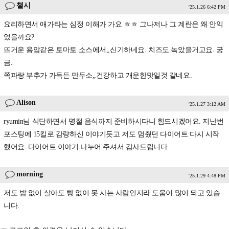
챌시
'25.1.26 6:42 PM
요리하면서 애가타는 심정 이해가 가요 ㅎㅎ 그나저나 그 계란은 왜 안익
었을까요?
뜨거운 용암같은 토마토 소스에서,,신기하네요. 치즈도 녹았을거고요. 궁
금.
쪽파랑 부추가 가득든 만두소,,건강하고 개운한맛일것 같네요.
Alison
'25.1.27 3:12 AM
ryumin님 식단하면서 명절 음식까지 준비하시다니 힘드시겠어요. 지난번
포스팅에 15킬로 감량하신 이야기듯고 저도 멈췄던 다이어트 다시 시작
했어요. 다이어트 이야기 나누어 주셔서 감사드립니다.
morning
'25.1.29 4:48 PM
저도 밥 없이 살아도 빵 없이 못 사는 사람인지라 도움이 많이 되고 있습
니다.