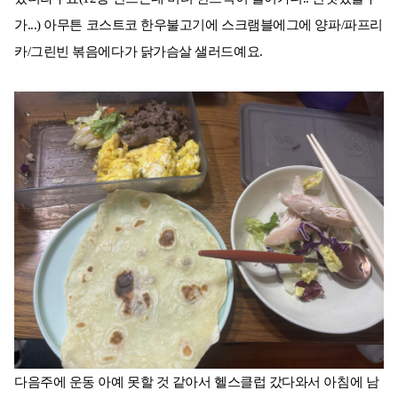
가...) 아무튼 코스트코 한우불고기에 스크램블에그에 양파/파프리
카/그린빈 볶음에다가 닭가슴살 샐러드예요.
다음주에 운동 아예 못할 것 같아서 헬스클럽 갔다와서 아침에 남