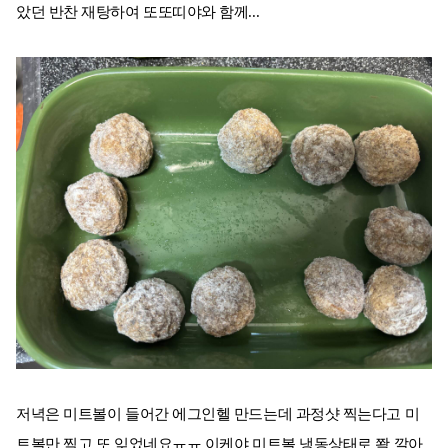
았던 반찬 재탕하여 또또띠야와 함께...
저녁은 미트볼이 들어간 에그인헬 만드는데 과정샷 찍는다고 미
트볼만 찍고 또 잊었네요ㅠㅠ 이케야 미트볼 냉동상태로 쫙 깔아