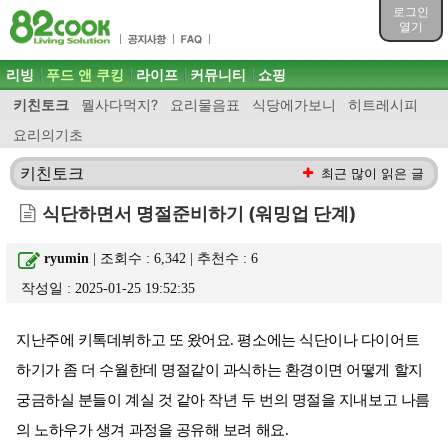
목차
로그인
주메뉴 바로가기
열기
컨텐츠 바로가기
검색 바로가기
주메뉴
리빙
푸드 앤 쿠킹
라이프
커뮤니티
쇼핑
로그인 바로가기
키친토크
뭘사다먹지?
요리물음표
식당에가보니
히트레시피
요리의기초
키친토크
최근 많이 읽은 글
식단하면서 명절준비하기 (워밍업 단계)
ryumin
| 조회수 : 6,342 | 추천수 :
6
작성일 : 2025-01-25 19:52:35
지난주에 키톡데뷔하고 또 왔어요. 평소에는 식단이나 다이어트
하기가 좀 더 수월한데 명절같이 과식하는 환경이면 어떻게 할지
궁금하실 분들이 계실 것 같아 작년 두 번의 명절을 지내보고 나름
의 노하우가 생겨 과정을 공유해 보려 해요.