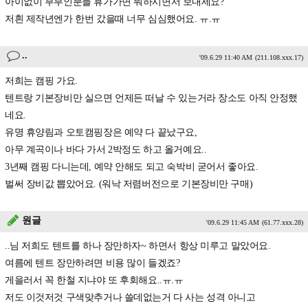
아이없이 부부인분들 휴가가면 뭐하시면서 보내세요?
저흰 제작년엔가 한번 갔을때 너무 심심했어요. ㅠ.ㅠ
..
'09.6.29 11:40 AM
(211.108.xxx.17)
저희는 캠핑 가요.
텐트랑 기본장비만 실으면 언제든 떠날 수 있는거라 장소도 아직 안정했
네요.
유명 휴양림과 오토캠핑장은 예약 다 끝났구요,
아무 계곡이나 바다 가서 2박정도 하고 올거예요..
3년째 캠핑 다니는데, 예약 안해도 되고 숙박비 굳어서 좋아요.
벌써 장비값 뽑았어요. (워낙 저렴버전으로 기본장비만 구매)
원글
'09.6.29 11:45 AM
(61.77.xxx.28)
..님 저희도 텐트를 하나 장만하자~ 하면서 항상 미루고 말았어요.
여름에 텐트 장만하려면 비용 많이 들겠죠?
게을러서 꼭 한철 지냐야 또 후회해요..ㅠ.ㅠ
저도 이것저것 구색맞추거나 쓸데없는거 다 사는 성격 아니고