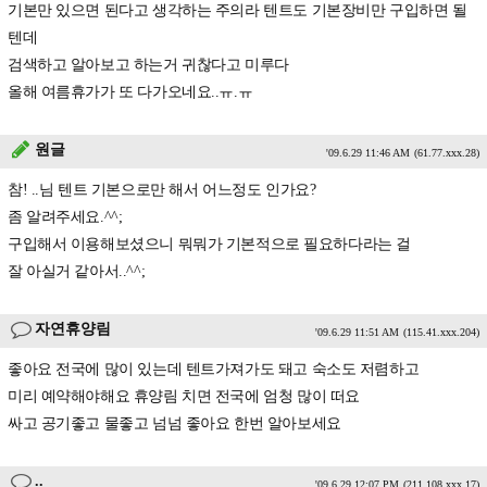
기본만 있으면 된다고 생각하는 주의라 텐트도 기본장비만 구입하면 될
텐데
검색하고 알아보고 하는거 귀찮다고 미루다
올해 여름휴가가 또 다가오네요..ㅠ.ㅠ
원글
'09.6.29 11:46 AM
(61.77.xxx.28)
참! ..님 텐트 기본으로만 해서 어느정도 인가요?
좀 알려주세요.^^;
구입해서 이용해보셨으니 뭐뭐가 기본적으로 필요하다라는 걸
잘 아실거 같아서..^^;
자연휴양림
'09.6.29 11:51 AM
(115.41.xxx.204)
좋아요 전국에 많이 있는데 텐트가져가도 돼고 숙소도 저렴하고
미리 예약해야해요 휴양림 치면 전국에 엄청 많이 떠요
싸고 공기좋고 물좋고 넘넘 좋아요 한번 알아보세요
..
'09.6.29 12:07 PM
(211.108.xxx.17)