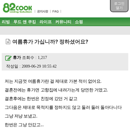
목차
로그인
주메뉴 바로가기
열기
컨텐츠 바로가기
검색 바로가기
주메뉴
리빙
푸드 앤 쿠킹
라이프
커뮤니티
쇼핑
로그인 바로가기
여름휴가 가십니까? 정하셨어요?
휴가
조회수 : 1,217
작성일 : 2009-06-29 10:55:42
저는 지금껏 여름휴가란 걸 제대로 가본 적이 없어요.
결혼전에는 휴가면 고향집에 내려가는게 당연한 거였고.
결혼후에는 한번은 친정에 갔던 거 같고
그다음은 제대로 목적지를 정하지도 않고 둘러 둘러 돌아다니다
그냥 저냥 보냈고.
한번은 그냥 안갔고...