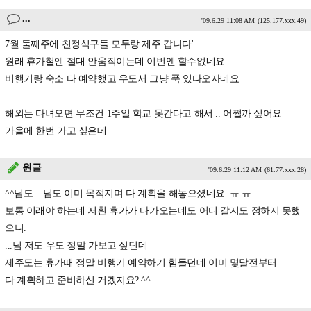
...
'09.6.29 11:08 AM
(125.177.xxx.49)
7월 둘째주에 친정식구들 모두랑 제주 갑니다'
원래 휴가철엔 절대 안움직이는데 이번엔 할수없네요
비행기랑 숙소 다 예약했고 우도서 그냥 푹 있다오자네요
해외는 다녀오면 무조건 1주일 학교 못간다고 해서 .. 어쩔까 싶어요
가을에 한번 가고 싶은데
원글
'09.6.29 11:12 AM
(61.77.xxx.28)
^^님도 ...님도 이미 목적지며 다 계획을 해놓으셨네요. ㅠ.ㅠ
보통 이래야 하는데 저흰 휴가가 다가오는데도 어디 갈지도 정하지 못했
으니.
...님 저도 우도 정말 가보고 싶던데
제주도는 휴가때 정말 비행기 예약하기 힘들던데 이미 몇달전부터
다 계획하고 준비하신 거겠지요? ^^