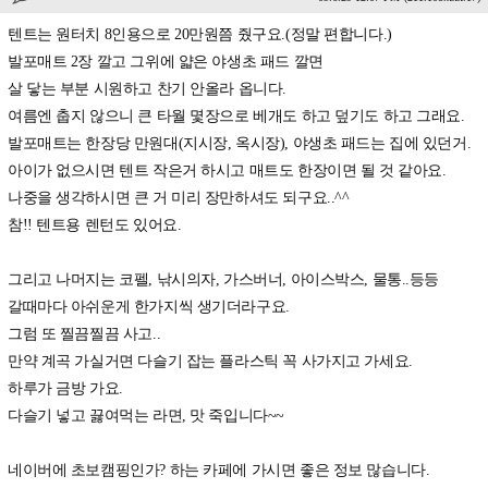
텐트는 원터치 8인용으로 20만원쯤 줬구요.(정말 편합니다.)
발포매트 2장 깔고 그위에 얇은 야생초 패드 깔면
살 닿는 부분 시원하고 찬기 안올라 옵니다.
여름엔 춥지 않으니 큰 타월 몇장으로 베개도 하고 덮기도 하고 그래요.
발포매트는 한장당 만원대(지시장, 옥시장), 야생초 패드는 집에 있던거.
아이가 없으시면 텐트 작은거 하시고 매트도 한장이면 될 것 같아요.
나중을 생각하시면 큰 거 미리 장만하셔도 되구요..^^
참!! 텐트용 렌턴도 있어요.
그리고 나머지는 코펠, 낚시의자, 가스버너, 아이스박스, 물통..등등
갈때마다 아쉬운게 한가지씩 생기더라구요.
그럼 또 찔끔찔끔 사고..
만약 계곡 가실거면 다슬기 잡는 플라스틱 꼭 사가지고 가세요.
하루가 금방 가요.
다슬기 넣고 끓여먹는 라면, 맛 죽입니다~~
네이버에 초보캠핑인가? 하는 카페에 가시면 좋은 정보 많습니다.