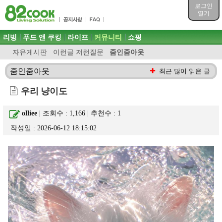
목차
로그인
주메뉴 바로가기
열기
컨텐츠 바로가기
검색 바로가기
주메뉴
리빙
푸드 앤 쿠킹
라이프
커뮤니티
쇼핑
로그인 바로가기
자유게시판
이런글 저런질문
줌인줌아웃
줌인줌아웃
최근 많이 읽은 글
우리 냥이도
olliee
| 조회수 : 1,166 | 추천수 :
1
작성일 : 2026-06-12 18:15:02