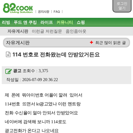
목차
로그인
주메뉴 바로가기
열기
컨텐츠 바로가기
검색 바로가기
주메뉴
리빙
푸드 앤 쿠킹
라이프
커뮤니티
쇼핑
로그인 바로가기
자유게시판
이런글 저런질문
줌인줌아웃
자유게시판
최근 많이 읽은 글
114 번호로 전화왔는데 안받았거든요
광고
조회수 : 3,375
작성일 : 2026-07-09 20:36:22
제 폰에 뭐야이번호 어플이 깔려 있어서
114번호 뜨면서 kt광고였나 이런 멘트랑
전화 수신율이 얼마 안되서 안받았어요
네이버에 검색해 보니까 114로도
광고전화가 온다고 나오네요