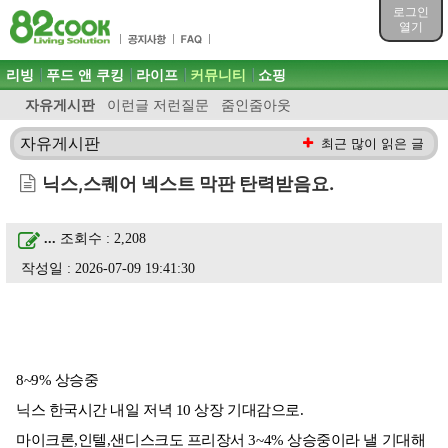
목차
로그인
주메뉴 바로가기
열기
컨텐츠 바로가기
검색 바로가기
주메뉴
리빙
푸드 앤 쿠킹
라이프
커뮤니티
쇼핑
로그인 바로가기
자유게시판
이런글 저런질문
줌인줌아웃
자유게시판
최근 많이 읽은 글
닉스,스퀘어 넥스트 막판 탄력받음요.
...
조회수 : 2,208
작성일 : 2026-07-09 19:41:30
8~9% 상승중
닉스 한국시간 내일 저녁 10 상장 기대감으로.
마이크론,인텔,샌디스크도 프리장서 3~4% 상승중이라 낼 기대해