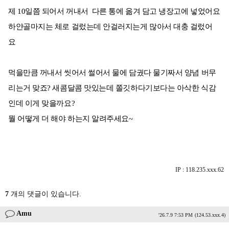
제 10일쯤 되어서 꺼내서 다른 통에 옮겨 담고 냉장고에 넣었어요
하얀골마지는 체로 걸렀는데 안걸러지는게 많아서 대충 걸렀어
요
먹을만큼 꺼내서 씻어서 썰어서 물에 담궜다 물기짜서 양념 버무
리는거 맞죠? 새콤달콤 맛있는데 쫄깃하다기보다는 아삭한 식감
인데 이게 맞을까요?
뭘 어떻게 더 해야 하는지 알려주세요~
IP : 118.235.xxx.62
7
개의 댓글이 있습니다.
Amu
'26.7.9 7:53 PM
(124.53.xxx.4)