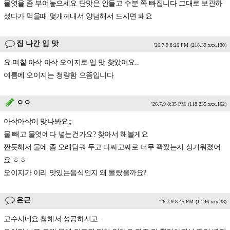
물엿을 좀 부어놓으세요 단맛은 안들고 수분 쪽 빠집니다 그대로 보관하
셨다가 먹을때 몇개꺼내서 양념해서 드시면 돼요
집 나간 입 맛
'26.7.9 8:26 PM
(218.39.xxx.130)
요 며칠 아삭 아삭 오이지로 입 맛 찾았어요..
여름에 오이지는 청량함 으뜸입니다
ㅇㅇ
'26.7.9 8:35 PM
(118.235.xxx.162)
아삭아삭이 맞나봐요;;
물 빼고 물엿에다 넣는건가요? 찾아서 해볼게요
짠듯해서 물에 좀 오래담궈 두고 다짜고짜로 너무 꽉짰는지 싱거워졌어
요 ㅎㅎ
오이지가 이리 맛있는음식인지 왜 몰랐을까요?
은근
'26.7.9 8:45 PM
(1.246.xxx.38)
고수시네요.첨해서 성공하시고.