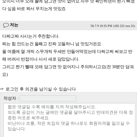
오이지 너무 오래 물에 담그면 맛이 없어요.자주 맛 확인하면서 짠기 빠졌
다 싶음 바로 짜서 무치는게 맛있죠
저는
'26.7.9 10:35 PM
(182.222.xxx.31)
다짜고짜 사시는거 추천합니다.
짜는 힘 안드는건 둘째고 진짜 꼬들하니 넘 맛있거든요.
올 여름에 열 개씩 스무개씩 두세번 만들어먹었는데 다짜고짜 써보고 반
해 버려서 반접이나 사서 새로 담았답니다.
그리고 짠기 뺄때 오래 담그면 맛 없어지니 주의하시고요(전 30분만 담궈
요)
☞ 로그인 후 의견을 남기실 수 있습니다
작성자 :