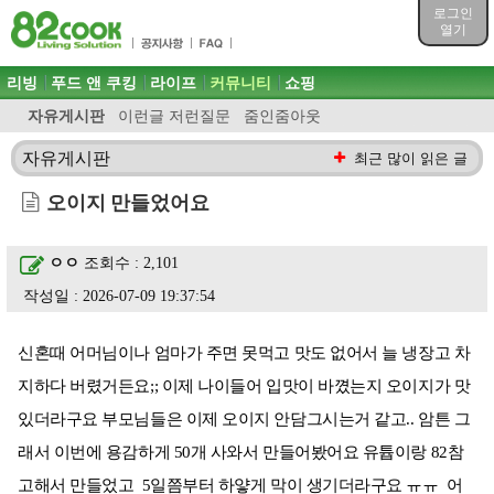
목차
로그인
주메뉴 바로가기
열기
컨텐츠 바로가기
검색 바로가기
주메뉴
리빙
푸드 앤 쿠킹
라이프
커뮤니티
쇼핑
로그인 바로가기
자유게시판
이런글 저런질문
줌인줌아웃
자유게시판
최근 많이 읽은 글
오이지 만들었어요
ㅇㅇ
조회수 : 2,101
작성일 : 2026-07-09 19:37:54
신혼때 어머님이나 엄마가 주면 못먹고 맛도 없어서 늘 냉장고 차
지하다 버렸거든요;; 이제 나이들어 입맛이 바꼈는지 오이지가 맛
있더라구요 부모님들은 이제 오이지 안담그시는거 같고.. 암튼 그
래서 이번에 용감하게 50개 사와서 만들어봤어요 유튭이랑 82참
고해서 만들었고 5일쯤부터 하얗게 막이 생기더라구요 ㅠㅠ 어