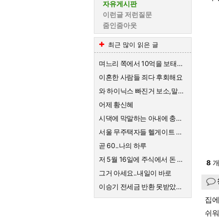
자유게시판
이런글 저런질문
줌인줌아웃
최근 많이 읽은 글
며느리 쪽에서 10억을 보태준대요.
이혼한 사람들 죄다 후회해요
와 하이닉스 빠진거 보소,말이 안나옴
어제 황신혜
시댁에 막말하는 아내에 충격받은 스튜디오
서울 무주택자들 헬게이트 열리네요
곧 60..나의 하루
저 5월 16일에 주식에서 돈 90% 뺐다고 글 올렸어요
8
개
그거 아세요..내일이 바로
이승기 전세금 반환 못받았네요
집에
쉬워