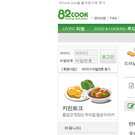
82cook.com을 즐겨찾기에 추가
목차
주메뉴 바로가기
컨텐츠 바로가기
검색 바로가기
주메뉴
리빙
푸드
로그인 바로가기
LIVING
FOOD & COOKING
아이디
비밀번호
드러낼
[ 회원가입 ]
아이디/ 비밀번호 찾기
반
커뮤니티
수