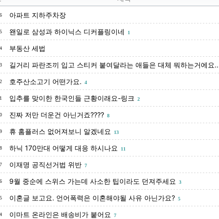
아파트 지하주차장
6
왠일로 삼성과 하이닉스 디커플링이네
5
1
부동산 세법
4
길거리 파란조끼 입고 스티커 붙여달라는 애들은 대체 뭐하는거에요..
3
호주산소고기 어떤가요.
2
4
입추를 맞이한 한국인들 근황이래요-링크
1
2
진짜 저만 더운건 아닌거죠????
0
8
휴 홈플러스 없어져보니 알겠네요
9
13
하닉 170만대 어떻게 대응 하시나요
8
11
이재명 공직선거법 위반
7
7
9월 중순에 스위스 가는데 사소한 팁이라도 던져주세요
6
3
이혼글 보고요. 언어폭력은 이혼해야될 사유 아닌가요?
5
5
이마트 온라인은 배송비가 붙어요
4
7