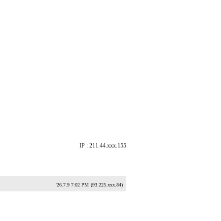
IP : 211.44.xxx.155
'26.7.9 7:02 PM
(93.225.xxx.84)