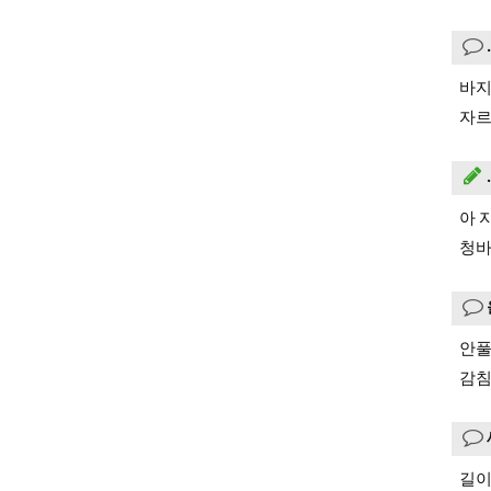
바지
자르
아 
청바
안풀
감침
길이