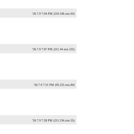
'26.7.9 7:04 PM
(210.106.xxx.63)
'26.7.9 7:07 PM
(211.44.xxx.155)
'26.7.9 7:21 PM
(93.225.xxx.84)
'26.7.9 7:28 PM
(211.234.xxx.55)