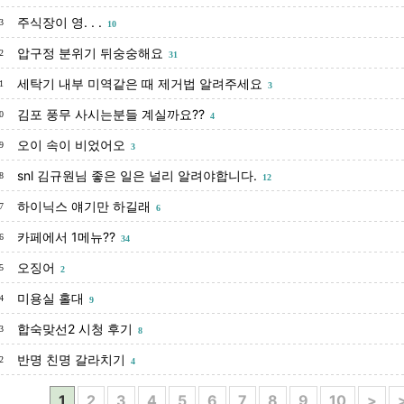
주식장이 영. . .
3
10
압구정 분위기 뒤숭숭해요
2
31
세탁기 내부 미역같은 때 제거법 알려주세요
1
3
김포 풍무 사시는분들 계실까요??
0
4
오이 속이 비었어오
9
3
snl 김규원님 좋은 일은 널리 알려야합니다.
8
12
하이닉스 얘기만 하길래
7
6
카페에서 1메뉴??
6
34
오징어
5
2
미용실 홀대
4
9
합숙맞선2 시청 후기
3
8
반명 친명 갈라치기
2
4
1
2
3
4
5
6
7
8
9
10
>