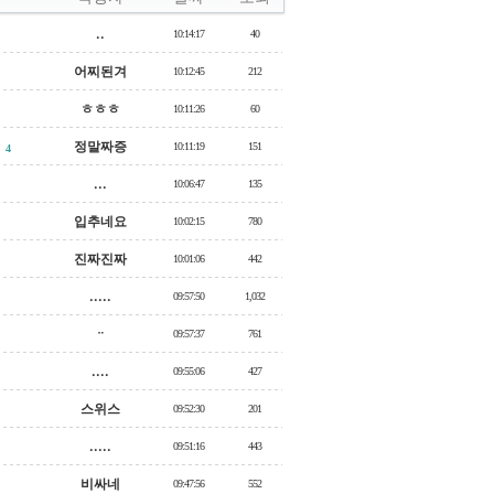
..
10:14:17
40
어찌된겨
10:12:45
212
ㅎㅎㅎ
10:11:26
60
정말짜증
10:11:19
151
4
...
10:06:47
135
입추네요
10:02:15
780
진짜진짜
10:01:06
442
.....
09:57:50
1,032
ᆢ
09:57:37
761
....
09:55:06
427
스위스
09:52:30
201
.....
09:51:16
443
비싸네
09:47:56
552