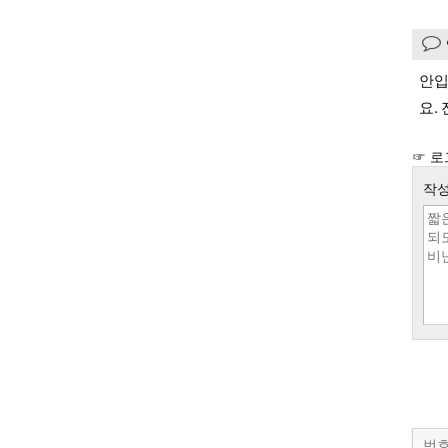
안입
요.
☞ 로
작성
번