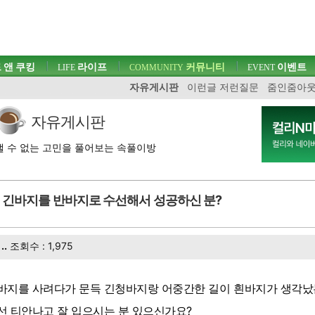
 앤 쿠킹
라이프
커뮤니티
이벤트
LIFE
COMMUNITY
EVENT
자유게시판
이런글 저런질문
줌인줌아
자유게시판
 수 없는 고민을 풀어보는 속풀이방
긴바지를 반바지로 수선해서 성공하신 분?
..
조회수 : 1,975
바지를 사려다가 문득 긴청바지랑 어중간한 길이 흰바지가 생각났는
선 티안나고 잘 입으시는 분 있으신가요?