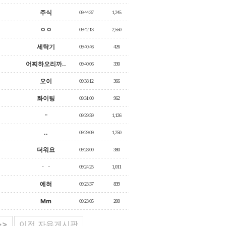
주식
09:44:37
1,245
ㅇㅇ
09:42:13
2,550
세탁기
09:40:46
426
어찌하오리까..
09:40:06
330
오이
09:38:12
366
화이팅
09:31:00
962
ᆢ
09:29:59
1,126
..
09:29:09
1,250
더워요
09:28:00
380
ㆍㆍ
09:24:25
1,011
에혀
09:23:37
839
Mm
09:23:05
200
>>
이전 자유게시판