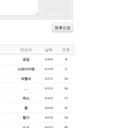
목록으로
작성자
날짜
조회
궁금
01:40:23
46
스파이더맨
01:37:04
37
여행자
01:27:15
100
...
01:21:13
169
캐스
01:16:25
175
함
00:59:43
307
향기
00:57:05
359
ㅇㅇ
00:55:53
996