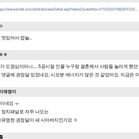
tps://www.kmib.co.kr/article/viewDetail.asp?newsClusterNo=01100201.199305120...
ㅇ
 멋있어서 깜놀..
ㅎㅎ
가 도영심이라니.... 5공시절 인물 누구랑 결혼해서 사람들 놀라게 했
 댓글에 권정달 있었네요. 시모분 에너지가 많은 것 같았어요. 지금은 
이재영이
이네요 ㅜ
 정치패널로 자주 나오는
그유명한 권정달이 새 시아버지인가요 ㅎ
흠