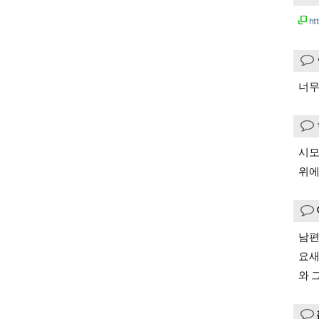
ht
너무
시모
위에
남편
요새
와 