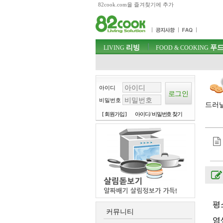
82cook.com을 즐겨찾기에 추가
목차
주메뉴 바로가기
컨텐츠 바로가기
검색 바로가기
주메뉴
리빙
푸드
로그인 바로가기
LIVING
FOOD & COOKING
아이디
비밀번호
드러낼
[ 회원가입 ]
아이디/ 비밀번호 찾기
평
커뮤니티
염