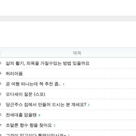
호
제목
삶의 활기, 의욕을 가질수있는 방법 있을까요
5
허리아픔
4
곧 여행 떠나는데 책 추천 좀..
3
1
오디세이 질문 (스포)
2
당근주스 집에서 만들어 드시는 분 계세요?
1
1
전세대출 없을땐
0
8
조말론 향수 향을 찾아요
9
5
그것이 알고싶다 통영살인사건~
8
5