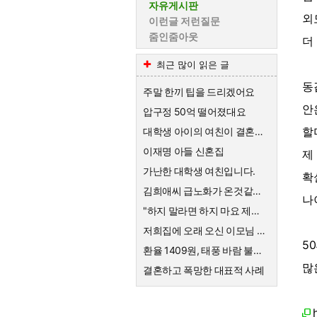
자유게시판
외
이런글 저런질문
줌인줌아웃
더
최근 많이 읽은 글
동
주말 한끼 팁을 드리겠어요
안
압구정 50억 떨어졌대요
할
대학생 아이의 여친이 결혼하자고한대요
이재명 아들 신혼집
제
가난한 대학생 여친입니다.
확
김희애씨 급노화가 온것같네요
나
"하지 말라면 하지 마요 제발!" 의사를 믿지 않는 엄마의 고집
저희집에 오래 오신 이모님 퇴직금
5
환율 1409원, 태풍 바람 불어요
많
결혼하고 폭망한 대표적 사례