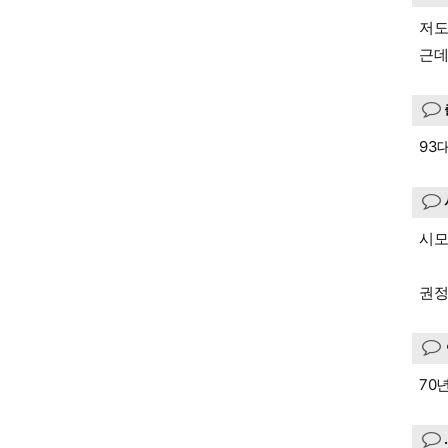
저도
근데
93
시모
권정
70