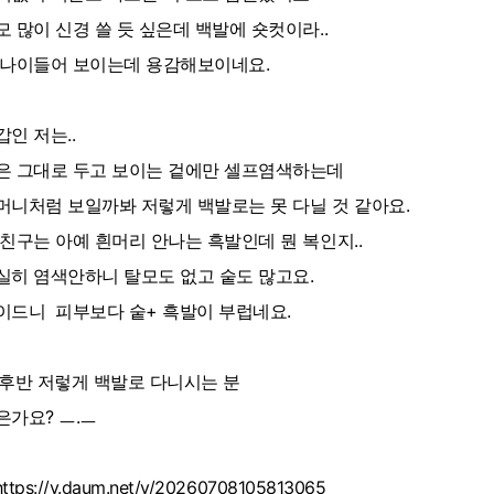
모 많이 신경 쓸 듯 싶은데 백발에 숏컷이라..
 나이들어 보이는데 용감해보이네요.
갑인 저는..
은 그대로 두고 보이는 겉에만 셀프염색하는데
머니처럼 보일까봐 저렇게 백발로는 못 다닐 것 같아요.
 친구는 아예 흰머리 안나는 흑발인데 뭔 복인지..
실히 염색안하니 탈모도 없고 숱도 많고요.
이드니 피부보다 숱+ 흑발이 부럽네요.
0후반 저렇게 백발로 다니시는 분
은가요? ㅡ.ㅡ
https://v.daum.net/v/20260708105813065