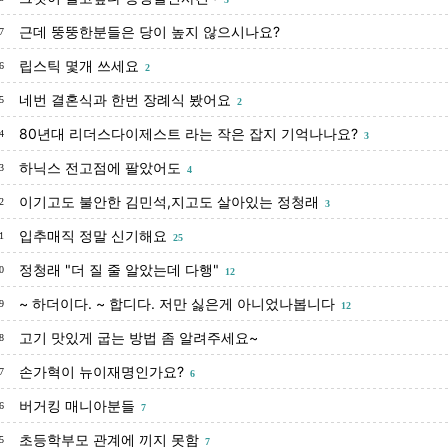
근데 뚱뚱한분들은 당이 높지 않으시나요?
7
립스틱 몇개 쓰세요
6
2
네번 결혼식과 한번 장례식 봤어요
5
2
80년대 리더스다이제스트 라는 작은 잡지 기억나나요?
4
3
하닉스 전고점에 팔았어도
3
4
이기고도 불안한 김민석,지고도 살아있는 정청래
2
3
입추매직 정말 신기해요
1
25
정청래 "더 질 줄 알았는데 다행"
0
12
~ 하더이다. ~ 합디다. 저만 싫은게 아니었나봅니다
9
12
고기 맛있게 굽는 방법 좀 알려주세요~
8
손가혁이 뉴이재명인가요?
7
6
버거킹 매니아분들
6
7
초등학부모 관계에 끼지 못함
5
7