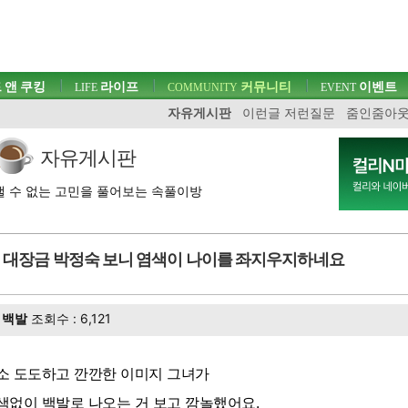
 앤 쿠킹
라이프
커뮤니티
이벤트
LIFE
COMMUNITY
EVENT
자유게시판
이런글 저런질문
줌인줌아
자유게시판
 수 없는 고민을 풀어보는 속풀이방
대장금 박정숙 보니 염색이 나이를 좌지우지하네요
백발
조회수 : 6,121
소 도도하고 깐깐한 이미지 그녀가
색없이 백발로 나오는 거 보고 깜놀했어요.