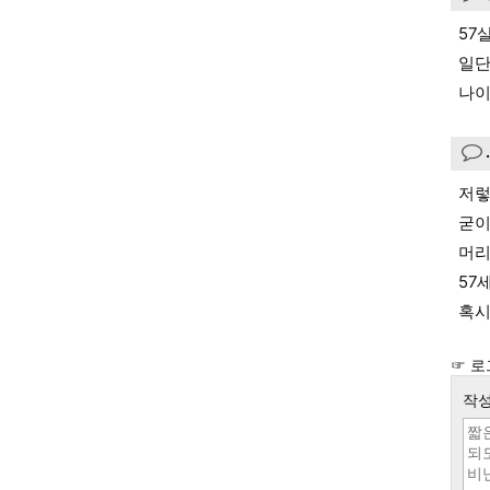
57
일단
나이
저렇
굳이
머리
57
혹시
☞ 로
작성