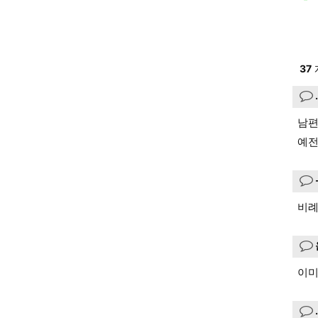
37
남편
예전
비례
이미