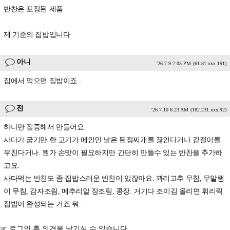
반찬은 포장된 제품
제 기준의 집밥입니다
아니
'26.7.9 7:05 PM
(61.81.xxx.191)
집에서 먹으면 집밥이죠...
전
'26.7.10 6:23 AM
(182.231.xxx.92)
하나만 집중해서 만들어요.
사다가 굽기만 한 고기가 메인인 날은 된장찌개를 끓인다거나 겉절이를
무친다거나. 뭔가 손맛이 필요하지만 간단히 만들수 있는 반찬을 추가하
고요.
사다먹는 반찬도 좀 집밥스러운 반찬이 있잖아요. 꽈리고추 무침, 무말랭
이 무침, 감자조림, 메추리알 장조림, 콩장. 거기다 조미김 올리면 휘리릭
집밥이 완성되는 거죠 뭐.
☞ 로그인 후 의견을 남기실 수 있습니다