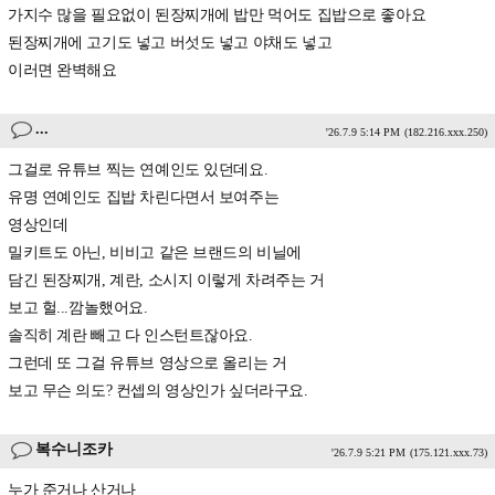
가지수 많을 필요없이 된장찌개에 밥만 먹어도 집밥으로 좋아요
된장찌개에 고기도 넣고 버섯도 넣고 야채도 넣고
이러면 완벽해요
...
'26.7.9 5:14 PM
(182.216.xxx.250)
그걸로 유튜브 찍는 연예인도 있던데요.
유명 연예인도 집밥 차린다면서 보여주는
영상인데
밀키트도 아닌, 비비고 같은 브랜드의 비닐에
담긴 된장찌개, 계란, 소시지 이렇게 차려주는 거
보고 헐...깜놀했어요.
솔직히 계란 빼고 다 인스턴트잖아요.
그런데 또 그걸 유튜브 영상으로 올리는 거
보고 무슨 의도? 컨셉의 영상인가 싶더라구요.
복수니조카
'26.7.9 5:21 PM
(175.121.xxx.73)
누가 준거나 산거나