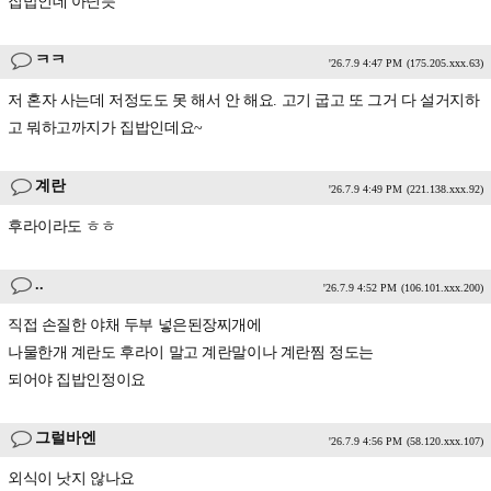
집밥인데 아닌듯
ㅋㅋ
'26.7.9 4:47 PM
(175.205.xxx.63)
저 혼자 사는데 저정도도 못 해서 안 해요. 고기 굽고 또 그거 다 설거지하
고 뭐하고까지가 집밥인데요~
계란
'26.7.9 4:49 PM
(221.138.xxx.92)
후라이라도 ㅎㅎ
..
'26.7.9 4:52 PM
(106.101.xxx.200)
직접 손질한 야채 두부 넣은된장찌개에
나물한개 계란도 후라이 말고 계란말이나 계란찜 정도는
되어야 집밥인정이요
그럴바엔
'26.7.9 4:56 PM
(58.120.xxx.107)
외식이 낫지 않나요