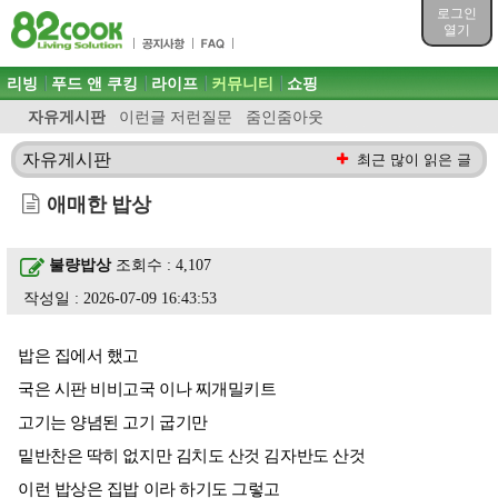
목차
로그인
주메뉴 바로가기
열기
컨텐츠 바로가기
검색 바로가기
주메뉴
리빙
푸드 앤 쿠킹
라이프
커뮤니티
쇼핑
로그인 바로가기
자유게시판
이런글 저런질문
줌인줌아웃
자유게시판
최근 많이 읽은 글
애매한 밥상
불량밥상
조회수 : 4,107
작성일 : 2026-07-09 16:43:53
밥은 집에서 했고
국은 시판 비비고국 이나 찌개밀키트
고기는 양념된 고기 굽기만
밑반찬은 딱히 없지만 김치도 산것 김자반도 산것
이런 밥상은 집밥 이라 하기도 그렇고