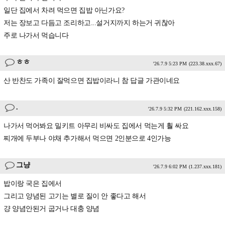
일단 집에서 차려 먹으면 집밥 아닌가요?
저는 장보고 다듬고 조리하고...설거지까지 하는거 귀찮아
주로 나가서 먹습니다
ㅎㅎ
'26.7.9 5:23 PM
(223.38.xxx.67)
산 반찬도 가족이 잘먹으면 집밥이라니 참 답글 가관이네요
.
'26.7.9 5:32 PM
(221.162.xxx.158)
나가서 먹어봐요 밀키트 아무리 비싸도 집에서 먹는게 훨 싸요
찌개에 두부나 야채 추가해서 먹으면 2인분으로 4인가능
그냥
'26.7.9 6:02 PM
(1.237.xxx.181)
밥이랑 국은 집에서
그리고 양념된 고기는 별로 질이 안 좋다고 해서
걍 양념안된거 굽거나 대충 양념