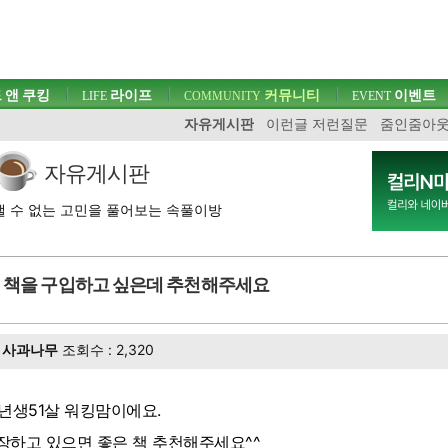
 앤 쿠킹
라이프
커뮤니티
이벤트
LIFE
COMMUNITY
EVENT
자유게시판
이런글 저런질문
줌인줌아
자유게시판
 수 없는 고민을 풀어보는 속풀이방
책을 구입하고 싶은데 추천해주세요
사과나무
조회수 : 2,320
6년생51살 워킹맘이에요.
장하고 있으면 좋은 책 추천해주세요^^