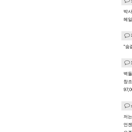
박사
헤일
"숨
벽
창조
97,
저는
언젠