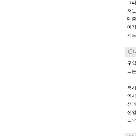
그리
저는
대출
마지
저도
구입
ㅡ눈
혹시
역사
성과
산업
ㅡ우