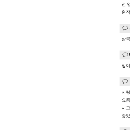
전 
원작
삼국
정여
저랑
요즘
시그
좋