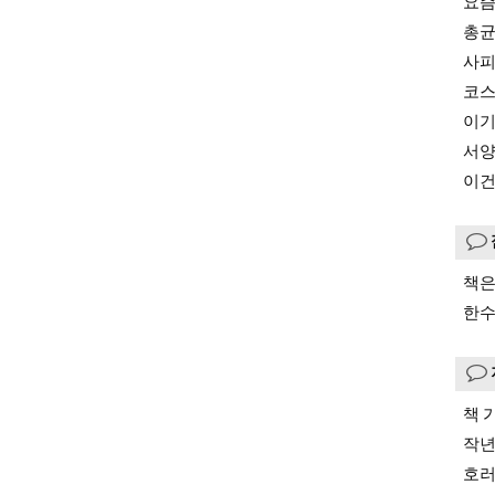
요즘
총
사피
코
이
서
이건
책은
한수
책 
작년
호러