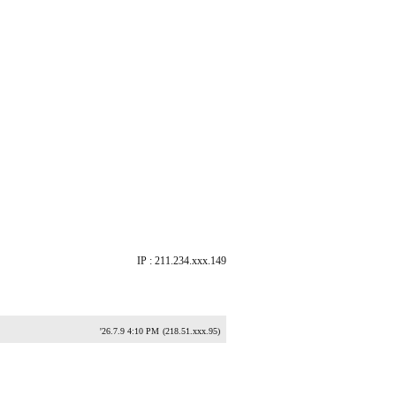
IP : 211.234.xxx.149
'26.7.9 4:10 PM
(218.51.xxx.95)