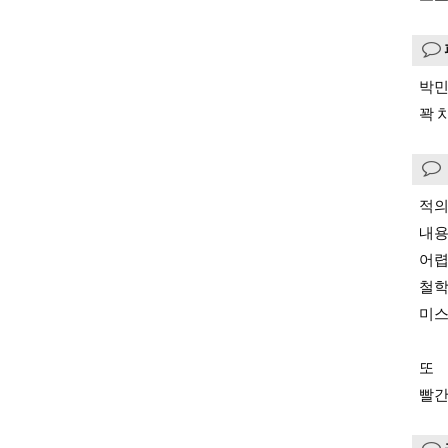
박민
꽉 
적의
내용
어렵
철학
미스
또
빨간