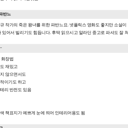
파반느
규 작가의 죽은 왕녀를 위한 파반느요. 넷플릭스 영화도 좋지만 소설이
차 있어서 빌리기도 힘듭니다. 후딱 읽으시고 알라딘 중고로 파셔도 잘 
ᆢ
 화장법
도 재밌고
지 않으면서도
적이기도 하고
테리 반전도 있음
색 책표지가 예쁘게 눈에 띄어 인테리어용도 됨