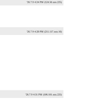
'26.7.9 4:24 PM
(124.50.xxx.225)
'26.7.9 4:28 PM
(211.117.xxx.16)
'26.7.9 4:31 PM
(106.101.xxx.225)