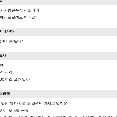
굿
가사랑한수식 재밌어여
메리프로젝트 어때요?
지나가다
결이 바람될때"
요새
돌책
적 시각
000 이걸 살까 말까
소장책
 있던 책 다 버리고 몇권만 가지고 있어요.
가는 또 보려구요.