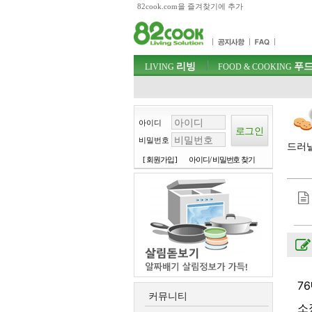
82cook.com을 즐겨찾기에 추가
목차
주메뉴 바로가기
컨텐츠 바로가기
검색 바로가기
주메뉴
리빙
푸드
로그인 바로가기
LIVING
FOOD & COOKING
아이디
비밀번호
드러낼
[ 회원가입 ]
아이디/ 비밀번호 찾기
7
커뮤니티
소