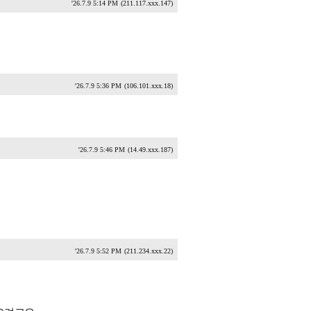
'26.7.9 5:14 PM
(211.117.xxx.147)
'26.7.9 5:36 PM
(106.101.xxx.18)
'26.7.9 5:46 PM
(14.49.xxx.187)
'26.7.9 5:52 PM
(211.234.xxx.22)