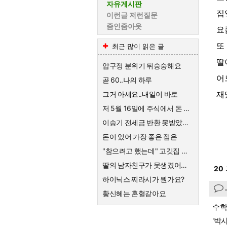
자유게시판
집
이런글 저런질문
줌인줌아웃
요
또
최근 많이 읽은 글
딸
압구정 분위기 뒤숭숭해요
어
곧 60..나의 하루
재
그거 아세요..내일이 바로
저 5월 16일에 주식에서 돈 90% 뺐다고 글 올렸어요
이승기 전세금 반환 못받았네요
돈이 있어 가장 좋은 점은
"참으려고 했는데" 고깃집 사장님 결국 CCTV 공개한 이유
딸의 남자친구가 못생겼어요 ㅡㆍㅡ
20
하이닉스 찌라시가 뭔가요?
황신혜는 혼혈같아요
수학
'박