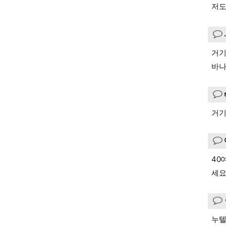
저도
거기
바나
거기
40
세요
누텔