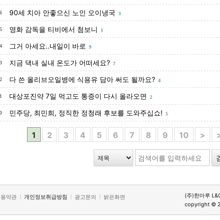
90세 치아 안좋으신 노인 오이냉국
6
3
영화 감독을 티비에서 첨보니
5
1
그거 아세요..내일이 바로
4
9
지금 댁내 실내 온도가 어떠세요?
3
7
다 쓴 올리브오일병에 식용유 담아 써도 될까요?
2
4
대상포진약 7일 먹고도 통증이 다시 올라오면
1
2
민주당, 최민희, 정직한 정청래 후보를 도와주십쇼!
0
5
1
2
3
4
5
6
7
8
9
10
>
(주)한마루 L&
이용약관
개인정보취급방침
광고문의
밝은화면
copyright © 