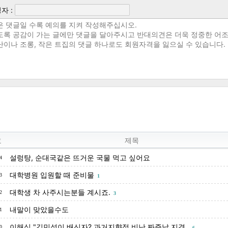
자 :
호
제목
설렁탕, 순대국같은 뜨거운 국물 먹고 싶어요
4
대학병원 입원할 때 준비물
3
1
대학생 차 사주시는분들 계시죠.
2
3
내말이 맞았을수도
1
이해식 "김민석이 배신자? 과거지향적 비난 짜증날 지경..
0
6