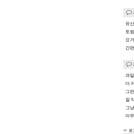
유산
토핑
요거
간편
과일
더 
그런
잘 
그냥
아무
☞ 로