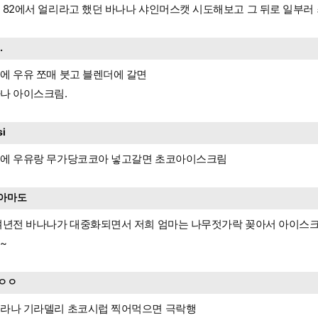
 82에서 얼리라고 했던 바나나 샤인머스캣 시도해보고 그 뒤로 일부러
..
에 우유 쪼매 붓고 블렌더에 갈면
나 아이스크림.
si
에 우유랑 무가당코코아 넣고갈면 초코아이스크림
아마도
여년전 바나나가 대중화되면서 저희 엄마는 나무젓가락 꽂아서 아이스크
~
ㅇㅇ
라나 기라델리 초코시럽 찍어먹으면 극락행