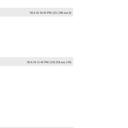
'26.6.16 10:43 PM
(211.248.xxx.9)
'26.6.16 11:45 PM
(118.218.xxx.119)