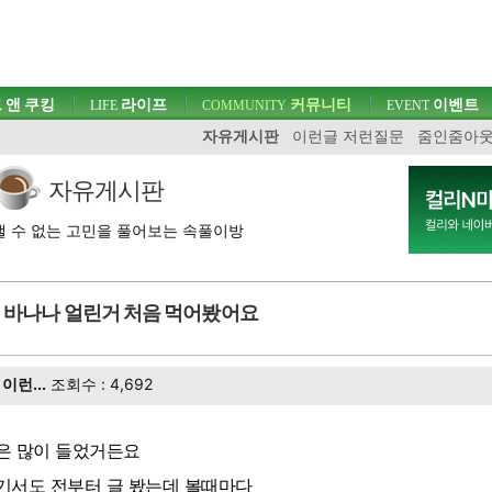
 앤 쿠킹
라이프
커뮤니티
이벤트
LIFE
COMMUNITY
EVENT
자유게시판
이런글 저런질문
줌인줌아
자유게시판
 수 없는 고민을 풀어보는 속풀이방
바나나 얼린거 처음 먹어봤어요
이런...
조회수 : 4,692
은 많이 들었거든요
기서도 전부터 글 봤는데 볼때마다