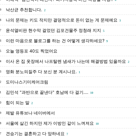
낙산균 추천합니다.
9
2
나의 문제는 키도 작지만 결덩적으로 돈이 없는 게 문제예요
8
3
윤석열비판 현수막 걸었던 김포건물주 정청래 지지
7
5
이런 마음으로 블로그를 하는 건 어떻게 생각하세요?
6
9
오늘 영등포 40도 찍었어요
5
이사 온 집 옷장에서 나프탈렌 냄새가 나는데 해결방법 있을까요
4
2
영화 분노의질주 다 보신 분 계시나요.
3
1
도미나스기미케어크림
2
김민석 "과반으로 끝낸다" 호남에 다 걸기....
1
10
힘이 되는 말
0
2
제발 유튜브나 네이버에서
9
서울에 살긴 하지만 제가 이방인 같이 느껴져요
8
10
견승기는 결혼하고 다 망하네요
7
7