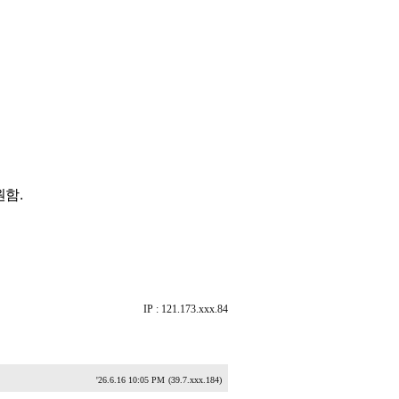
함.
IP : 121.173.xxx.84
'26.6.16 10:05 PM
(39.7.xxx.184)