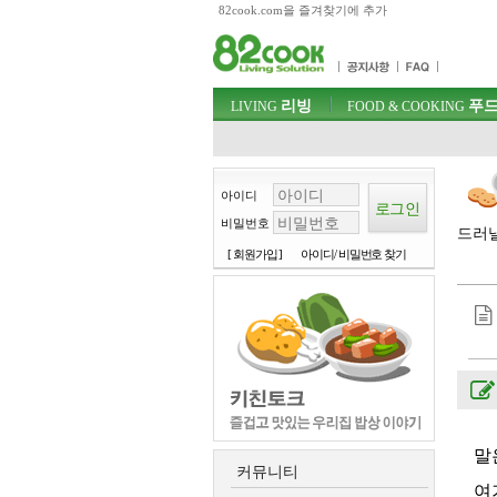
82cook.com을 즐겨찾기에 추가
목차
주메뉴 바로가기
컨텐츠 바로가기
검색 바로가기
주메뉴
리빙
푸드
로그인 바로가기
LIVING
FOOD & COOKING
아이디
비밀번호
드러낼
[ 회원가입 ]
아이디/ 비밀번호 찾기
말
커뮤니티
여