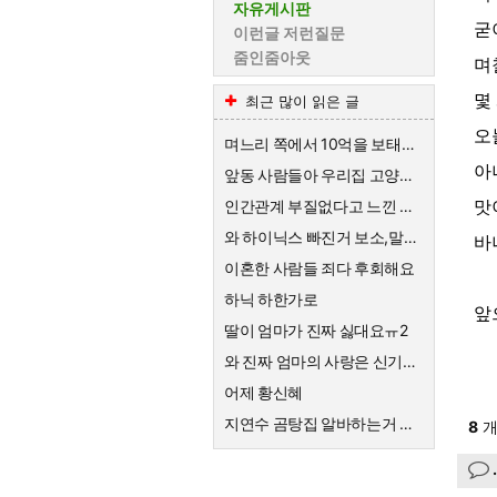
자유게시판
굳
이런글 저런질문
줌인줌아웃
며
몇
최근 많이 읽은 글
오
며느리 쪽에서 10억을 보태준대요.
아
앞동 사람들아 우리집 고양이한테 큰절해라
맛
인간관계 부질없다고 느낀 순간
와 하이닉스 빠진거 보소,말이 안나옴
바
이혼한 사람들 죄다 후회해요
하닉 하한가로
앞
딸이 엄마가 진짜 싫대요ㅠ2
와 진짜 엄마의 사랑은 신기하네요
어제 황신혜
지연수 곰탕집 알바하는거 대단해요
8
개