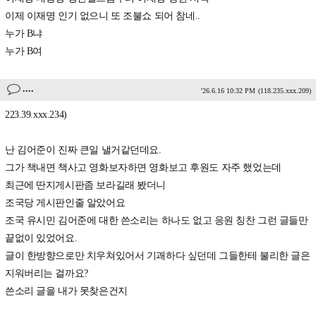
이제 이재명 인기 없으니 또 조불쇼 되어 참네..
누가 B냐
누가 B여
....
'26.6.16 10:32 PM
(118.235.xxx.209)
223.39.xxx.234)
난 김어준이 진짜 큰일 낼거같던데요.
그가 책내면 책사고 영화보자하면 영화보고 후원도 자주 했었는데
최근에 딴지게시판좀 보라길래 봤더니
조국당 게시판인줄 알았어요
조국 유시민 김어준에 대한 쓴소리는 하나도 없고 응원 칭찬 그런 글들만
끝없이 있었어요.
글이 한방향으로만 치우쳐있어서 기괘하다 싶던데 그들한테 불리한 글은
지워버리는 걸까요?
쓴소리 글을 내가 못찾은건지