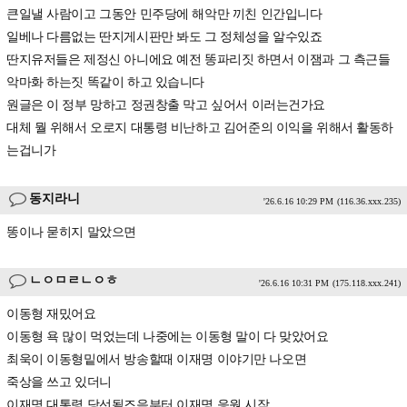
큰일낼 사람이고 그동안 민주당에 해악만 끼친 인간입니다
일베나 다름없는 딴지게시판만 봐도 그 정체성을 알수있죠
딴지유저들은 제정신 아니에요 예전 똥파리짓 하면서 이잼과 그 측근들
악마화 하는짓 똑같이 하고 있습니다
원글은 이 정부 망하고 정권창출 막고 싶어서 이러는건가요
대체 뭘 위해서 오로지 대통령 비난하고 김어준의 이익을 위해서 활동하
는겁니가
동지라니
'26.6.16 10:29 PM
(116.36.xxx.235)
똥이나 묻히지 말았으면
ㄴㅇㅁㄹㄴㅇㅎ
'26.6.16 10:31 PM
(175.118.xxx.241)
이동형 재밌어요
이동형 욕 많이 먹었는데 나중에는 이동형 말이 다 맞았어요
최욱이 이동형밑에서 방송할때 이재명 이야기만 나오면
죽상을 쓰고 있더니
이재명 대통령 당선될즈음부터 이재명 응원 시작