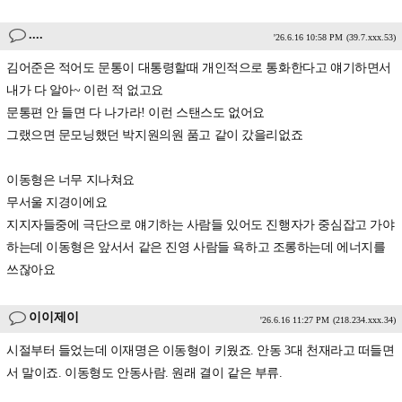
....
'26.6.16 10:58 PM
(39.7.xxx.53)
김어준은 적어도 문통이 대통령할때 개인적으로 통화한다고 얘기하면서
내가 다 알아~ 이런 적 없고요
문통편 안 들면 다 나가라! 이런 스탠스도 없어요
그랬으면 문모닝했던 박지원의원 품고 같이 갔을리없죠
이동형은 너무 지나쳐요
무서울 지경이에요
지지자들중에 극단으로 얘기하는 사람들 있어도 진행자가 중심잡고 가야
하는데 이동형은 앞서서 같은 진영 사람들 욕하고 조롱하는데 에너지를
쓰잖아요
이이제이
'26.6.16 11:27 PM
(218.234.xxx.34)
시절부터 들었는데 이재명은 이동형이 키웠죠. 안동 3대 천재라고 떠들면
서 말이죠. 이동형도 안동사람. 원래 결이 같은 부류.