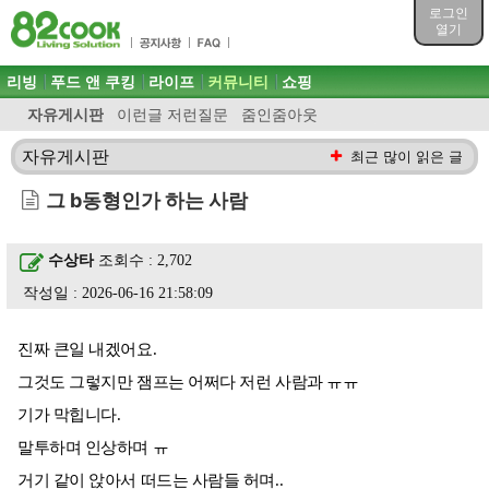
목차
로그인
주메뉴 바로가기
열기
컨텐츠 바로가기
검색 바로가기
주메뉴
리빙
푸드 앤 쿠킹
라이프
커뮤니티
쇼핑
로그인 바로가기
자유게시판
이런글 저런질문
줌인줌아웃
자유게시판
최근 많이 읽은 글
그 b동형인가 하는 사람
수상타
조회수 : 2,702
작성일 : 2026-06-16 21:58:09
진짜 큰일 내겠어요.
그것도 그렇지만 잼프는 어쩌다 저런 사람과 ㅠㅠ
기가 막힙니다.
말투하며 인상하며 ㅠ
거기 같이 앉아서 떠드는 사람들 허며..