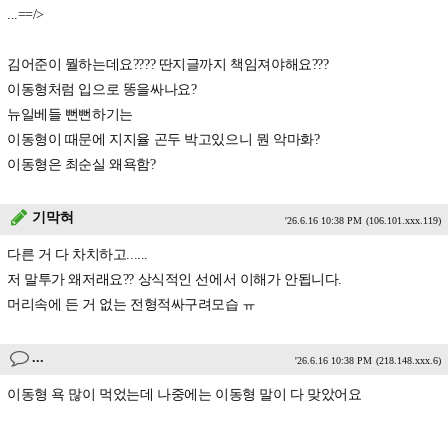
...==/>
김어준이 뭘하는데요???? 딴지글까지 책임져야해요???
이동형처럼 입으로 똥을싸나요?
뉴일베들 뻔뻔하기는
이동형이 때문에 지지율 곤두 박고있으니 뭔 악마화?
이동형은 최순실 왜욕함?
기막혀
'26.6.16 10:38 PM
(106.101.xxx.119)
다른 거 다 차치하고......
저 말투가 왜저래요?? 상식적인 선에서 이해가 안됩니다.
머리속에 든 거 없는 전형적싸구려모습 ㅠ
...
'26.6.16 10:38 PM
(218.148.xxx.6)
이동형 욕 많이 먹었는데 나중에는 이동형 말이 다 맞았어요