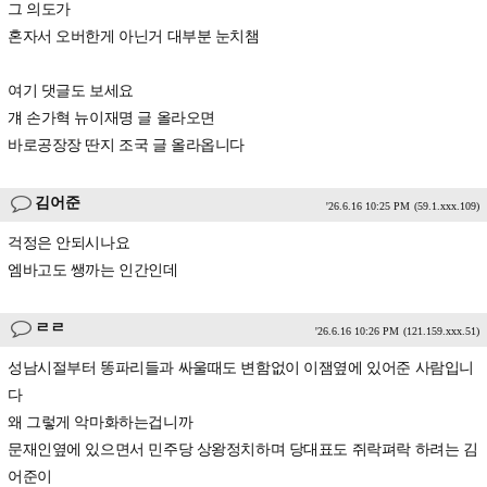
그 의도가
혼자서 오버한게 아닌거 대부분 눈치챔
여기 댓글도 보세요
걔 손가혁 뉴이재명 글 올라오면
바로공장장 딴지 조국 글 올라옵니다
김어준
'26.6.16 10:25 PM
(59.1.xxx.109)
걱정은 안되시나요
엠바고도 쌩까는 인간인데
ㄹㄹ
'26.6.16 10:26 PM
(121.159.xxx.51)
성남시절부터 똥파리들과 싸울때도 변함없이 이잼옆에 있어준 사람입니
다
왜 그렇게 악마화하는겁니까
문재인옆에 있으면서 민주당 상왕정치하며 당대표도 쥐락펴락 하려는 김
어준이