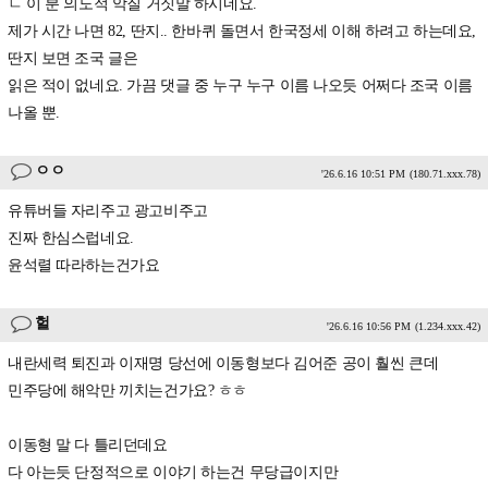
ㄴ 이 분 의도적 악질 거짓말 하시네요.
제가 시간 나면 82, 딴지.. 한바퀴 돌면서 한국정세 이해 하려고 하는데요,
딴지 보면 조국 글은
읽은 적이 없네요. 가끔 댓글 중 누구 누구 이름 나오듯 어쩌다 조국 이름
나올 뿐.
ㅇㅇ
'26.6.16 10:51 PM
(180.71.xxx.78)
유튜버들 자리주고 광고비주고
진짜 한심스럽네요.
윤석렬 따라하는건가요
헐
'26.6.16 10:56 PM
(1.234.xxx.42)
내란세력 퇴진과 이재명 당선에 이동형보다 김어준 공이 훨씬 큰데
민주당에 해악만 끼치는건가요? ㅎㅎ
이동형 말 다 틀리던데요
다 아는듯 단정적으로 이야기 하는건 무당급이지만