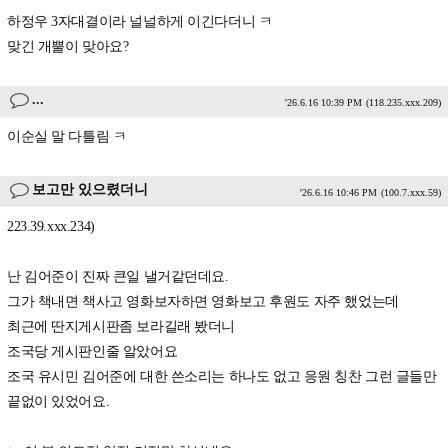
하정우 3자대결이라 널널하게 이긴다더니 ㅋ
맞긴 개뿔이 맞아요?
...
'26.6.16 10:39 PM
(118.235.xxx.209)
이순실 말 다틀림 ㅋ
보고만 있으렸더니
'26.6.16 10:46 PM
(100.7.xxx.59)
223.39.xxx.234)
난 김어준이 진짜 큰일 낼거같던데요.
그가 책내면 책사고 영화보자하면 영화보고 후원도 자주 했었는데
최근에 딴지게시판좀 보라길래 봤더니
조국당 게시판인줄 알았어요
조국 유시민 김어준에 대한 쓴소리는 하나도 없고 응원 칭찬 그런 글들만
끝없이 있었어요.