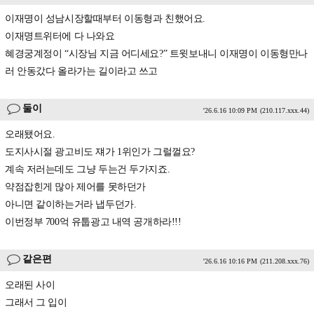
이재명이 성남시장할때부터 이동형과 친했어요.
이재명트위터에 다 나와요
혜경궁계정이 “시장님 지금 어디세요?” 트윗보내니 이재명이 이동형만나
러 안동갔다 올라가는 길이라고 쓰고
둘이
'26.6.16 10:09 PM
(210.117.xxx.44)
오래됐어요.
도지사시절 광고비도 쟤가 1위인가 그럴껄요?
계속 저러는데도 그냥 두는건 두가지죠.
약점잡힌게 많아 제어를 못하던가
아니면 같이하는거라 냅두던가.
이번정부 700억 유툽광고 내역 공개하라!!!
같은편
'26.6.16 10:16 PM
(211.208.xxx.76)
오래된 사이
그래서 그 입이