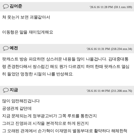
김어준
'26.6.16 11:28 PM
(59.1.xxx.109)
쳐 웃는거 보면 괴물같아서
이동형은 말을 재미있게해요
예전
'26.6.16 11:31 PM
(218.234.xxx.34)
팟캐스트 방송 파묘하면 상스러운 내용들 많이 나올겁니다. 김대중대통
령 존경한다해서 쌍스럽긴 해도 뭔가 다르겠지 하며 한때 팟캐스트 열심
히 들었던 멍청한 시절의 나를 반성해요.
지금
'26.6.16 11:44 PM
(211.208.xxx.76)
많이 얌전해진겁니다
공생관계 같던데
지금 문제되는게 정부광고비가 그쪽 루트를 통한건지
그러고 진영파괴 시작을 본격적으로 하게 된건지
그 오래된 관계에서 손가혁이 이재명의 별동부대로 활약하다 해체한척