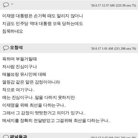
ᆢ
'26.6.17 12:37 AM
(223.39.xxx.75)
이재명 대통령은 손가혁 때도 말리지 않더니
지금도 민주당 역대 대통령 모욕 당하는데도
침묵하네요
오창석
'26.6.17 1:01 AM
(211.208.xxx.76)
욕하며 부들거릴때
저사람 진심이구나
매불쑈랑 유시민에 대해
열등감 같은 얕은 감정이아니라
적으로 여기구나..
얘는 진심이구나..말을 다하지 못하지만
이재명을 위해 최선을 다하는구나..
그래서 그 감정이 떳떳한거고 의미가 있구나..
메세지를 정확히 전달받았고 그걸위해 최선을 다하는구나..
패널들과
'26.6.17 2:47 AM
(211.234.xxx.36)