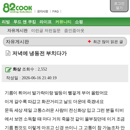
목차
로그인
주메뉴 바로가기
열기
컨텐츠 바로가기
검색 바로가기
주메뉴
리빙
푸드 앤 쿠킹
라이프
커뮤니티
쇼핑
로그인 바로가기
자유게시판
이런글 저런질문
줌인줌아웃
자유게시판
최근 많이 읽은 글
저녁에 냉동전 부치다가
화상
조회수 : 2,552
작성일 : 2026-06-16 21:40:19
기름이 튀어서 발가락이랑 발등이 뻘겋게 부어 올랐어요
이게 갈수록 따갑고 화끈거리고 날도 더운데 죽겠네요
문득 세상 제일 고통스러운 사람이 전신화상 입고 그런 분들 티비
에서 보면 소독할 때 마다 거의 죽을것 같이 울부짖던데 이거 조금
기름 튄것도 이렇게 아프고 신경 쓰이니 그 고통이 참 가늠조차 안