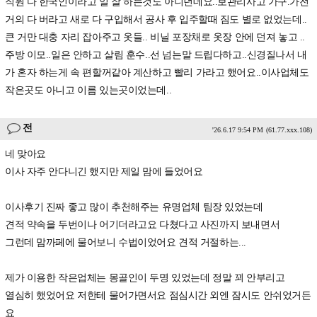
직원 다 한국인이라고 일 잘 하는것도 아니던데요..보관리사고 가구.가전
거의 다 버라고 새로 다 구입해서 공사 후 입주할때 짐도 별로 없었는데..
큰 거만 대충 자리 잡아주고 옷들.. 비닐 포장채로 옷장 안에 던져 놓고 ..
주방 이모..일은 안하고 살림 훈수..선 넘는말 드립다하고..신경질나서 내
가 혼자 하는게 속 편할꺼같아 계산하고 빨리 가라고 했어요..이사업체도
작은곳도 아니고 이름 있는곳이었는데..
전
'26.6.17 9:54 PM
(61.77.xxx.108)
네 맞아요
이사 자주 안다니긴 했지만 제일 맘에 들었어요
이사후기 진짜 좋고 많이 추천해주는 유명업체 팀장 있었는데
견적 약속을 두번이나 어기더라고요 다쳤다고 사진까지 보내면서
그런데 맘까페에 물어보니 수법이었어요 견적 거절하는...
제가 이용한 작은업체는 몽골인이 두명 있었는데 정말 꾀 안부리고
열심히 했었어요 저한테 물어가면서요 점심시간 외엔 잠시도 안쉬었거든
요