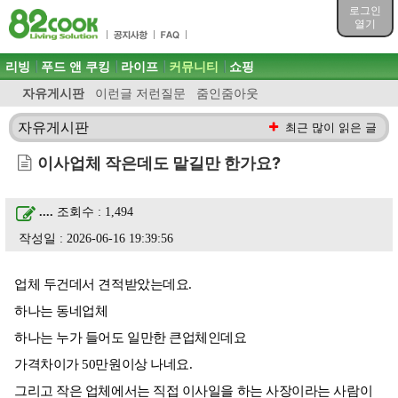
목차
로그인
주메뉴 바로가기
열기
컨텐츠 바로가기
검색 바로가기
주메뉴
리빙
푸드 앤 쿠킹
라이프
커뮤니티
쇼핑
로그인 바로가기
자유게시판
이런글 저런질문
줌인줌아웃
자유게시판
최근 많이 읽은 글
이사업체 작은데도 맡길만 한가요?
....
조회수 : 1,494
작성일 : 2026-06-16 19:39:56
업체 두건데서 견적받았는데요.
하나는 동네업체
하나는 누가 들어도 일만한 큰업체인데요
가격차이가 50만원이상 나네요.
그리고 작은 업체에서는 직접 이사일을 하는 사장이라는 사람이