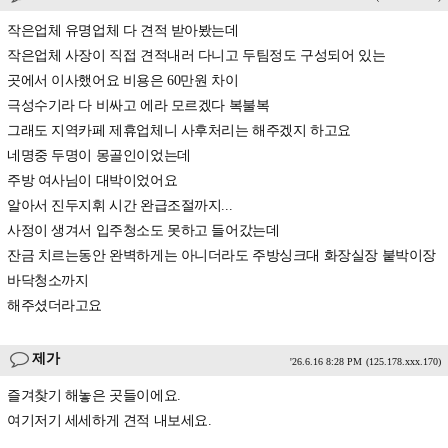
작은업체 유명업체 다 견적 받아봤는데
작은업체 사장이 직접 견적내러 다니고 두팀정도 구성되어 있는
곳에서 이사했어요 비용은 60만원 차이
극성수기라 다 비싸고 에라 모르겠다 복불복
그래도 지역카페 제휴업체니 사후처리는 해주겠지 하고요
네명중 두명이 몽골인이었는데
주방 여사님이 대박이었어요
알아서 진두지휘 시간 완급조절까지...
사정이 생겨서 입주청소도 못하고 들어갔는데
잔금 치르는동안 완벽하게는 아니더라도 주방싱크대 화장실장 붙박이장
바닥청소까지
해주셨더라고요
제가
'26.6.16 8:28 PM
(125.178.xxx.170)
즐겨찾기 해놓은 곳들이에요.
여기저기 세세하게 견적 내보세요.