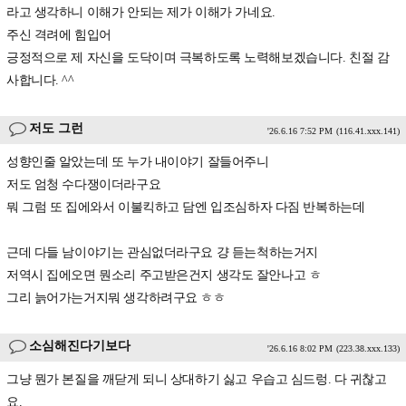
라고 생각하니 이해가 안되는 제가 이해가 가네요.
주신 격려에 힘입어
긍정적으로 제 자신을 도닥이며 극복하도록 노력해보겠습니다. 친절 감
사합니다. ^^
저도 그런
'26.6.16 7:52 PM
(116.41.xxx.141)
성향인줄 알았는데 또 누가 내이야기 잘들어주니
저도 엄청 수다쟁이더라구요
뭐 그럼 또 집에와서 이불킥하고 담엔 입조심하자 다짐 반복하는데
근데 다들 남이야기는 관심없더라구요 걍 듣는척하는거지
저역시 집에오면 뭔소리 주고받은건지 생각도 잘안나고 ㅎ
그리 늙어가는거지뭐 생각하려구요 ㅎㅎ
소심해진다기보다
'26.6.16 8:02 PM
(223.38.xxx.133)
그냥 뭔가 본질을 깨닫게 되니 상대하기 싫고 우습고 심드렁. 다 귀찮고
요.