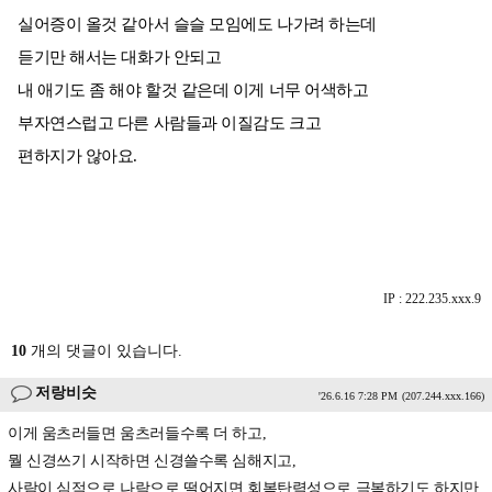
실어증이 올것 같아서 슬슬 모임에도 나가려 하는데
듣기만 해서는 대화가 안되고
내 애기도 좀 해야 할것 같은데 이게 너무 어색하고
부자연스럽고 다른 사람들과 이질감도 크고
편하지가 않아요.
IP : 222.235.xxx.9
10
개의 댓글이 있습니다.
저랑비슷
'26.6.16 7:28 PM
(207.244.xxx.166)
이게 움츠러들면 움츠러들수록 더 하고,
뭘 신경쓰기 시작하면 신경쓸수록 심해지고,
사람이 심적으로 나락으로 떨어지면 회복탄력성으로 극복하기도 하지만