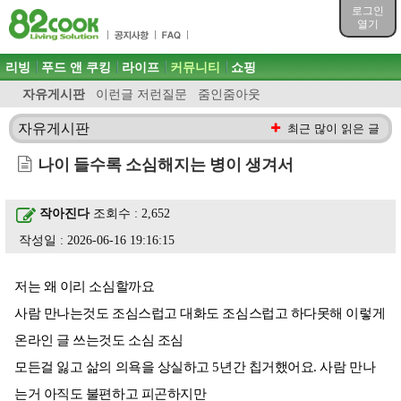
목차
로그인
주메뉴 바로가기
열기
컨텐츠 바로가기
검색 바로가기
주메뉴
리빙
푸드 앤 쿠킹
라이프
커뮤니티
쇼핑
로그인 바로가기
자유게시판
이런글 저런질문
줌인줌아웃
자유게시판
최근 많이 읽은 글
나이 들수록 소심해지는 병이 생겨서
작아진다
조회수 : 2,652
작성일 : 2026-06-16 19:16:15
저는 왜 이리 소심할까요
사람 만나는것도 조심스럽고 대화도 조심스럽고 하다못해 이렇게
온라인 글 쓰는것도 소심 조심
모든걸 잃고 삶의 의욕을 상실하고 5년간 칩거했어요. 사람 만나
는거 아직도 불편하고 피곤하지만