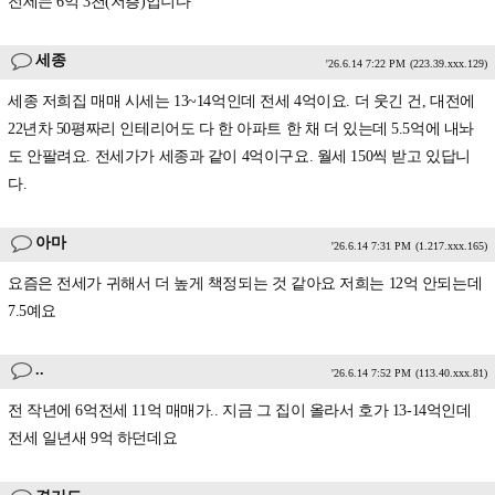
전세는 6억 3천(저층)입니다
세종
'26.6.14 7:22 PM
(223.39.xxx.129)
세종 저희집 매매 시세는 13~14억인데 전세 4억이요. 더 웃긴 건, 대전에
22년차 50평짜리 인테리어도 다 한 아파트 한 채 더 있는데 5.5억에 내놔
도 안팔려요. 전세가가 세종과 같이 4억이구요. 월세 150씩 받고 있답니
다.
아마
'26.6.14 7:31 PM
(1.217.xxx.165)
요즘은 전세가 귀해서 더 높게 책정되는 것 같아요 저희는 12억 안되는데
7.5예요
..
'26.6.14 7:52 PM
(113.40.xxx.81)
전 작년에 6억전세 11억 매매가.. 지금 그 집이 올라서 호가 13-14억인데
전세 일년새 9억 하던데요