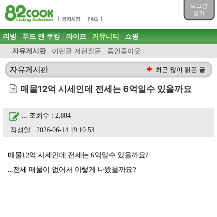
목차
로그인
주메뉴 바로가기
열기
컨텐츠 바로가기
검색 바로가기
주메뉴
리빙
푸드 앤 쿠킹
라이프
커뮤니티
쇼핑
로그인 바로가기
자유게시판
이런글 저런질문
줌인줌아웃
자유게시판
최근 많이 읽은 글
매물12억 시세인데 전세는 6억일수 있을까요
...
조회수 : 2,884
작성일 : 2026-06-14 19:10:53
매물12억 시세인데 전세는 6억일수 있을까요?
...전세 매물이 없어서 이렇게 나왔을까요?