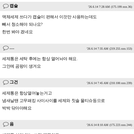
캡슐
'26.6.14 7:28 AM
(175.199.xxx.36)
액체세제 쓰다가 캡슐이 편해서 이것만 사용하는데도
빼서 청소해야 되나요?
한번 봐야 겠네요
....
'26.6.14 7:35 AM
(219.255.xxx.153)
세제통은 세탁 후에는 항상 열어놔야 해요.
그안에 곰팡이 생겨요
그건
'26.6.14 7:45 AM
(210.100.xxx.239)
세제통은 항상열어놓는거고
냄새날땐 고무패킹 사이사이를 세제와 칫솔 물티슈등으로
박박 닦아야해요
음
'26.6.14 8:10 AM
(175.223.xxx.244)