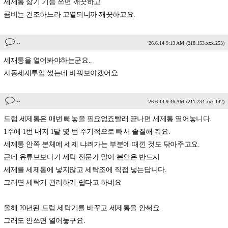
세제통 삶기 기능 쓰면 깨끗하고
콤비는 건조하느라 고열되니까 깨끗하고요.
..
'26.6.14 9:13 AM
(218.153.xxx.253)
세재통을 열어봐야하는군요..
자동세재투입 썼는데 바꿔보야겠어요
..
'26.6.14 9:46 AM
(211.234.xxx.142)
드럼 세제통은 매번 빼놓을 필요없죠빨래 끝나면 세제통 열어놓니다.
1주에 1번 내지 1달 몇 번 주기적으로 빼서 솔질해 줘요.
세제통 안쪽 본체에 세제 냐려가는 부분에 때낀 것도 닦아주고요.
근데 유튜브보다가 세탁 전문가 말이 본인은 반드시
세제를 세제통에 넣지않고 세탁조에 직접 넣는답니다.
그러면 세탁기 관리하기 쉽다고 하네요
올해 20년된 드럼 세탁기를 바꾸고 세제통을 안써요.
그래도 안쓰면 열어놓구요.