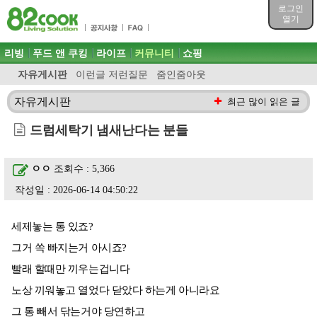
목차
로그인
주메뉴 바로가기
열기
컨텐츠 바로가기
검색 바로가기
주메뉴
리빙
푸드 앤 쿠킹
라이프
커뮤니티
쇼핑
로그인 바로가기
자유게시판
이런글 저런질문
줌인줌아웃
자유게시판
최근 많이 읽은 글
드럼세탁기 냄새난다는 분들
ㅇㅇ
조회수 : 5,366
작성일 : 2026-06-14 04:50:22
세제놓는 통 있죠?
그거 쏙 빠지는거 아시죠?
빨래 할때만 끼우는겁니다
노상 끼워놓고 열었다 닫았다 하는게 아니라요
그 통 빼서 닦는거야 당연하고