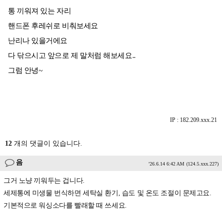
통 끼워져 있는 자리
핸드폰 후레쉬로 비춰보세요
난리나 있을거에요
다 닦으시고 앞으로 제 말처럼 해보세요..
그럼 안녕~
IP : 182.209.xxx.21
12
개의 댓글이 있습니다.
음
'26.6.14 6:42 AM
(124.5.xxx.227)
그거 노냥 끼워두는 겁니다.
세제통에 미생물 번식하면 세탁실 환기, 습도 및 온도 조절이 문제고요.
기본적으로 워싱소다를 빨래할 때 쓰세요.