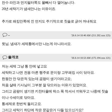
잔수 라인과 먼지필터쪽도 물빼서 다 열어놉니다.
20년 세탁기가 냄새안나는 이유이죠.
추가로 패킹안쪽에 낀 먼지도 주기적으로 칫솔로 긁어 꺼내줘요
..
'26.6.14 10:40 AM
(211.202.xxx.125)
윗님. 냄새가 세제통에서만 나는게 아니라서요.
쓸개코
'26.6.14 10:53 AM
(175.194.xxx.121)
저는 세제 그냥 통 안에 넣고요
세탁하고 나면 전용 마른 행주로 문이랑 고무패킹 사이 닦아요.
한동안 안 닦은적 있는데 곰팡이 생기더라고요;
처음 살때 기사님이 그부분 잘 닦으라는 이유가 있었어요.
그리고 곰팡이 생기면 키친타올에 락스 푹 적셔서 끼워두고 나중에 칫솔
이나 수세미로 닦아요.
통세제로 한번씩 돌리고요.
그리고 세탁기 하단에 작은 문같은거 다들 있으신가요?