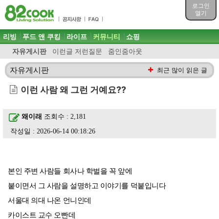
목차
로그인
주메뉴 바로가기
열기
컨텐츠 바로가기
검색 바로가기
주메뉴
리빙
푸드 앤 쿠킹
라이프
커뮤니티
쇼핑
로그인 바로가기
자유게시판
이런글 저런질문
줌인줌아웃
자유게시판
최근 많이 읽은 글
이런 사람 왜 그런 거예요??
왜이래
조회수 : 2,181
작성일 : 2026-06-14 00:18:26
본인 주변 사람들 회사나 학벌을 꼭 앞에
붙이면서 그 사람을 설명하고 이야기를 덕붙입니다
서울대 의대 나온 언니인데
카이스트 교수 오빤데