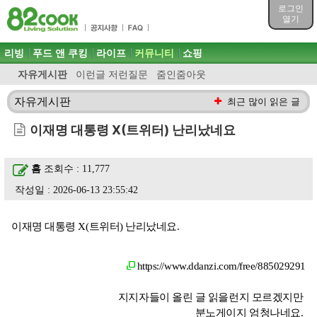
목차
로그인
주메뉴 바로가기
열기
컨텐츠 바로가기
검색 바로가기
주메뉴
리빙
푸드 앤 쿠킹
라이프
커뮤니티
쇼핑
로그인 바로가기
자유게시판
이런글 저런질문
줌인줌아웃
자유게시판
최근 많이 읽은 글
이재명 대통령 X(트위터) 난리났네요
흠
조회수 : 11,777
작성일 : 2026-06-13 23:55:42
이재명 대통령 X(트위터) 난리났네요.
https://www.ddanzi.com/free/885029291
지지자들이 올린 글 읽을런지 모르겠지만
분노게이지 엄청나네요.