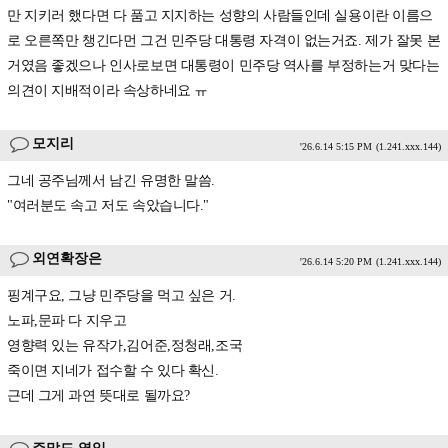
만 지키러 했다면 다 품고 지지하는 성향의 사람들인데 실용이란 이름으
로 오른쪽만 챙긴다먼 그건 민주당 대통령 자격이 없는거죠. 제가 잘못 본
거였음 좋겠으나 인사로보면 대통령이 민주당 역사를 부정하는거 맞다는
의견이 지배적이라 속상하네요 ㅠ
모지리
'26.6.14 5:15 PM
(1.241.xxx.144)
그네 공주님께서 남긴 유명한 말씀.
"여러분도 속고 저도 속았습니다."
외연확장은
'26.6.14 5:20 PM
(1.241.xxx.144)
핑계구요, 그냥 민주당을 먹고 싶은 거.
노파,문파 다 지우고
영향력 있는 유작가,김어준,정청래,조국
죽이면 지네가 접수할 수 있다 확신.
근데 그게 과연 뜻대로 될까요?