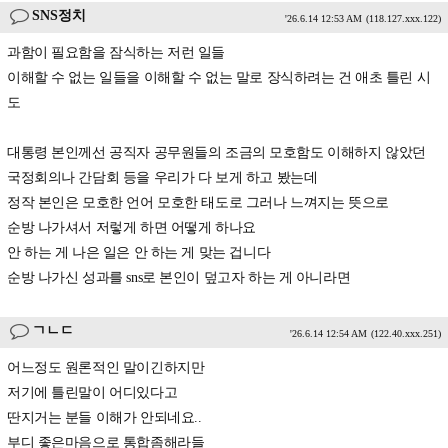
SNS정치
'26.6.14 12:53 AM
(118.127.xxx.122)
과함이 필요함을 잠식하는 저런 일들
이해할 수 없는 일들을 이해할 수 없는 말로 장식하려는 건 애초 틀린 시
도
대통령 본인께선 공직자 공무원들의 조금의 모호함도 이해하지 않았던
국정회의나 간담회 등을 우리가 다 보게 하고 봤는데
정작 본인은 모호한 언어 모호한 태도로 그러나 느껴지는 뜻으로
순방 나가셔서 저렇게 하면 어떻게 하나요
안 하는 게 나은 일은 안 하는 게 맞는 겁니다
순방 나가신 성과를 sns로 본인이 덮고자 하는 게 아니라면
ㄱㄴㄷ
'26.6.14 12:54 AM
(122.40.xxx.251)
어느정도 원론적인 말이긴하지만
저기에 틀린말이 어디있다고
딴지거는 분들 이해가 안되네요..
부디 좋은마음으로 통합좀해라들