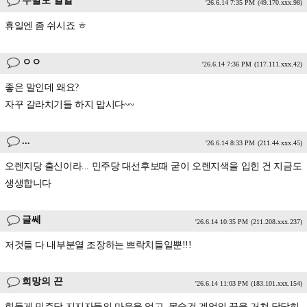
주말도 열일
'26.6.14 7:35 PM
(49.170.xxx.98)
휴일엔 좀 쉬시죠 ㅎ
ㅇㅇ
'26.6.14 7:36 PM
(117.111.xxx.42)
좋은 말인데 왜요?
자꾸 갈라치기들 하지 맙시다~~
...
'26.6.14 8:33 PM
(211.44.xxx.45)
오렌지당 출신이라... 민주당 대선후보때 굳이 오렌지색을 입힌 건 지금도
생생합니다
글쎄
'26.6.14 10:35 PM
(211.208.xxx.237)
저것들 다 내부분열 조장하는 쁘락치들일뿐!!!
희망의 끈
'26.6.14 11:03 PM
(183.101.xxx.154)
힘들게 민주당 지지자들의 마음을 얻고, 목숨건 계엄의 끝을 거쳐 당당히