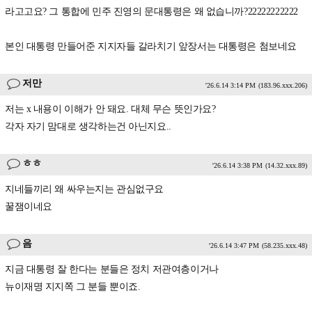
라고고요? 그 통합에 민주 진영의 문대통령은 왜 없습니까?22222222222
본인 대통령 만들어준 지지자들 갈라치기 앞장서는 대통령은 첨보네요
저만
'26.6.14 3:14 PM
(183.96.xxx.206)
저는 x 내용이 이해가 안 돼요. 대체 무슨 뜻인가요?
각자 자기 맘대로 생각하는건 아닌지요..
ㅎㅎ
'26.6.14 3:38 PM
(14.32.xxx.89)
지네들끼리 왜 싸우는지는 관심없구요
꿀잼이네요
음
'26.6.14 3:47 PM
(58.235.xxx.48)
지금 대통령 잘 한다는 분들은 정치 저관여층이거나
뉴이재명 지지쪽 그 분들 뿐이죠.