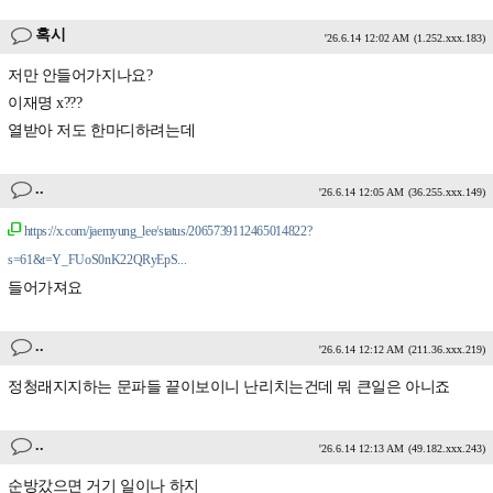
혹시
'26.6.14 12:02 AM
(1.252.xxx.183)
저만 안들어가지나요?
이재명 x???
열받아 저도 한마디하려는데
..
'26.6.14 12:05 AM
(36.255.xxx.149)
https://x.com/jaemyung_lee/status/2065739112465014822?
s=61&t=Y_FUoS0nK22QRyEpS...
들어가져요
..
'26.6.14 12:12 AM
(211.36.xxx.219)
정청래지지하는 문파들 끝이보이니 난리치는건데 뭐 큰일은 아니죠
..
'26.6.14 12:13 AM
(49.182.xxx.243)
순방갔으면 거기 일이나 하지