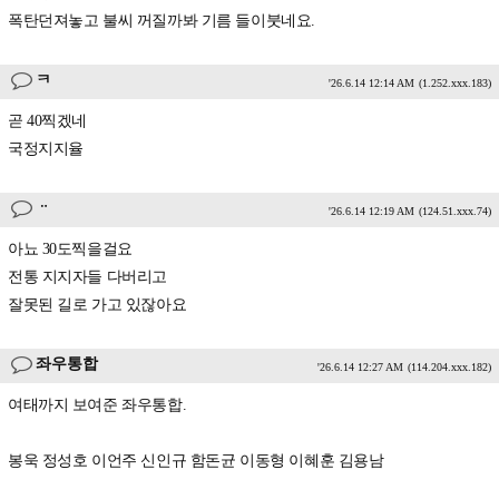
폭탄던져놓고 불씨 꺼질까봐 기름 들이붓네요.
ㅋ
'26.6.14 12:14 AM
(1.252.xxx.183)
곧 40찍겠네
국정지지율
ᆢ
'26.6.14 12:19 AM
(124.51.xxx.74)
아뇨 30도찍을걸요
전통 지지자들 다버리고
잘못된 길로 가고 있잖아요
좌우통합
'26.6.14 12:27 AM
(114.204.xxx.182)
여태까지 보여준 좌우통합.
봉욱 정성호 이언주 신인규 함돈균 이동형 이혜훈 김용남