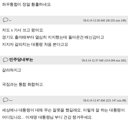
좌우통합이 정말 황홀하네요.
..
'26.6.14 12:28 AM
(36.255.xxx.149)
저도 x 가서 쓰고 왔어요.
경기도 출마때부터 열심히 지지했는데 돌아온건 배신감이고
지지자 갈라치는 대통령 처음 본다고요
민주당내부는
'26.6.14 12:37 AM
(114.204.xxx.182)
갈라쳐지고
국짐과는 통합 화합하고.
...
'26.6.14 12:47 AM
(221.147.xxx.98)
세상에나 대통령이 대체 무슨 잘못을 했길래요. 이렇게 잘 하는 대통령이
어디있나요... 이재명 대통령님 부디 건강 챙겨주세요.