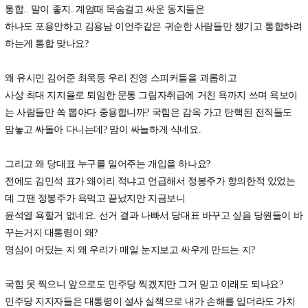
통합.. 말이 좋지. 계엄때 목숨걸고 싸운 동지들은
하나도 포용안하고 김용남 이언주같은 귀순한 사람들만 챙기고 통합하려
하는게 통합 맞나요?
왜 유시민 김어준 최욱등 우리 진영 스피커들을 괴롭히고
사상 최대 지지율로 퇴임한 문통 그림자취급에 거친 욕까지 쓰며 욕보이
는 사람들만 쏙 뽑아다 중용합니까? 국힘은 감옥 가고 탄핵된 전직들도
맘놓고 싸돌아 다니는데? 맘이 싸늘하게 식네요.
그리고 왜 당대표 누구를 밀어주는 개입을 하나요?
전에도 김민석 표가 왜이리 적냐고 언급해서 정봉주가 항의한적 있었는
데 그땐 정봉주가 욕먹고 끝났지만 지금보니
윤석열 욕할거 없네요. 선거 결과 나빠서 당대표 바꾸고 싶음 당원들이 바
꾸는거지 대통령이 왜?
명심이 어딨는 지 왜 우리가 매일 눈지보고 싸우게 만드는 지?
국힘 못 찍으니 앞으로도 민주당 찍겠지만 그거 믿고 이래도 되나요?
민주당 지지자들은 대통령이 설사 실책으로 내가 손해를 입더라도 가치