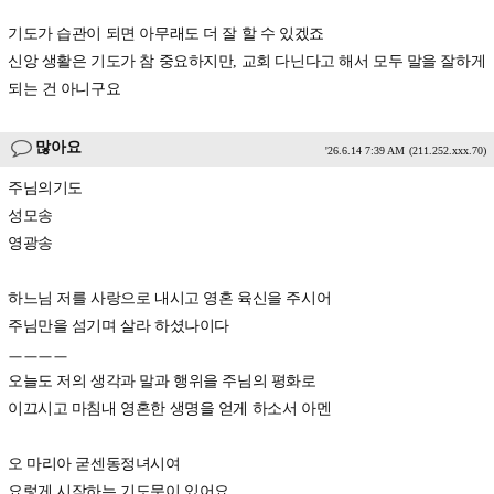
기도가 습관이 되면 아무래도 더 잘 할 수 있겠죠
신앙 생활은 기도가 참 중요하지만, 교회 다닌다고 해서 모두 말을 잘하게
되는 건 아니구요
많아요
'26.6.14 7:39 AM
(211.252.xxx.70)
주님의기도
성모송
영광송
하느님 저를 사랑으로 내시고 영혼 육신을 주시어
주님만을 섬기며 살라 하셨나이다
ㅡㅡㅡㅡ
오늘도 저의 생각과 말과 행위을 주님의 평화로
이끄시고 마침내 영혼한 생명을 얻게 하소서 아멘
오 마리아 굳센동정녀시여
요렇게 시작하는 기도문이 있어요