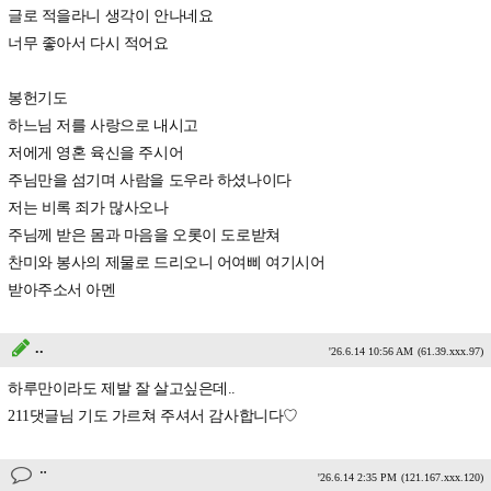
글로 적을라니 생각이 안나네요
너무 좋아서 다시 적어요
봉헌기도
하느님 저를 사랑으로 내시고
저에게 영혼 육신을 주시어
주님만을 섬기며 사람을 도우라 하셨나이다
저는 비록 죄가 많사오나
주님께 받은 몸과 마음을 오롯이 도로받쳐
찬미와 봉사의 제물로 드리오니 어여삐 여기시어
받아주소서 아멘
..
'26.6.14 10:56 AM
(61.39.xxx.97)
하루만이라도 제발 잘 살고싶은데..
211댓글님 기도 가르쳐 주셔서 감사합니다♡
ᆢ
'26.6.14 2:35 PM
(121.167.xxx.120)