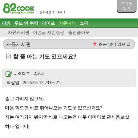
목차
로그인
주메뉴 바로가기
열기
컨텐츠 바로가기
검색 바로가기
주메뉴
리빙
푸드 앤 쿠킹
라이프
커뮤니티
쇼핑
로그인 바로가기
자유게시판
이런글 저런질문
줌인줌아웃
자유게시판
최근 많이 읽은 글
할 줄 아는 기도 있으세요?
..
조회수 : 2,202
작성일 : 2026-06-13 23:06:21
종교 가리지 않고요.
마음 먹으면 바로 튀어나오는 기도문 있으신가요?
저는 여러가지 봤지만 바로 나오는건 나무 아미타불 관세음보살
하나 입니다.