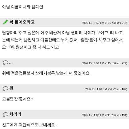
아님 여름이니까 샴페인
복 들어오라고
'26.6.13 10:55 PM
(175.208.xxx.213)
달항아리 주고 싶은데 아주 비싼거 아님 퀄리티 차이가 보이고. 티 나고
눈에 띄는거 남편하고 애들한테도 누가 줬어.. 할만 한거 해주고 싶어서
요. 10만원선이고 좀 더 써도 되고
...
'26.6.13 10:57 PM
(115.138.xxx.222)
위에 적은것들보다 쓰레기봉투 받는게 더 좋겠어요.
원
'26.6.13 11:00 PM
(59.27.xxx.107)
고블렛잔 좋네요~
차라리
'26.6.13 11:02 PM
(211.206.xxx.191)
친구에게 객관식으로 보내세요.