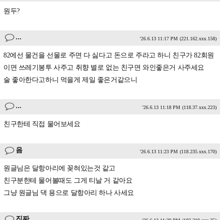
원두?
...
'26.6.13 11:17 PM
(221.162.xxx.158)
82에선 물건을 선물로 주면 다 싫다고 돈으로 주라고 하니 친구가 82회원
이면 쓰레기봉투 사주고 취향 별로 없는 친구면 와인좋은거 사주세요
술 좋아한다고하니 먹을게 제일 좋은거같으니
...
'26.6.13 11:18 PM
(118.37.xxx.223)
친구한테 직접 물어보세요
음
'26.6.13 11:23 PM
(118.235.xxx.170)
원글님은 달항아리에 꽂혀있는것 같고
친구분한테 물어볼때도 그게 티날 거 같아요
그냥 원글님 댁 용으로 달항아리 하나 사세요
진짜