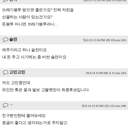
'26.6.13 11:39 PM
(182.219.xxx.35)
쓰레기봉투 받으면 좋은가요? 진짜 저런걸
선물하는 사람이 있는건가요?
돈봉투 아니면 쓰레기봉투라니...
술잔
'26.6.13 11:56 PM
(39.118.xxx.241)
애주가라고 하니 술잔이요
내 돈 주고 사기에는 좀 비싼 술잔이요
고민고민
'26.6.14 12:09 AM
(1.11.xxx.142)
저도 고민중인데
와인잔 혹은 꽃과 빌보 고블렛잔이 최종후보입니다
ᆢ
'26.6.14 12:10 AM
(211.215.xxx.144)
친구본인한테 물어보세요
원글이 좋다고 생각되는거로 주지말고.