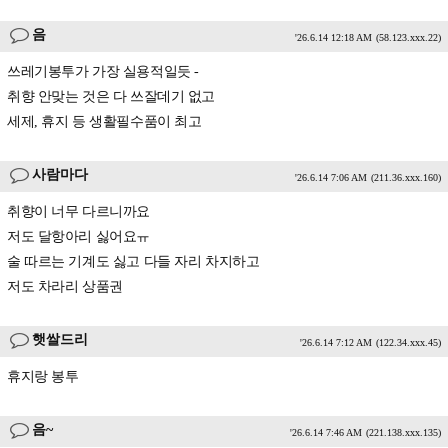
음
'26.6.14 12:18 AM
(58.123.xxx.22)
쓰레기봉투가 가장 실용적일듯 -
취향 안맞는 것은 다 쓰잘데기 없고
세제, 휴지 등 생활필수품이 최고
사람마다
'26.6.14 7:06 AM
(211.36.xxx.160)
취향이 너무 다르니까요
저도 달항아리 싫어요ㅠ
술 따르는 기계도 싫고 다들 자리 차지하고
저도 차라리 상품권
햇쌀드리
'26.6.14 7:12 AM
(122.34.xxx.45)
휴지랑 봉투
음~
'26.6.14 7:46 AM
(221.138.xxx.135)