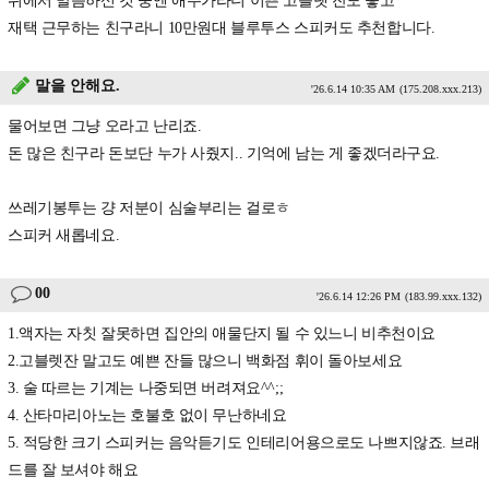
위에서 말씀하신 것 중엔 애주가라니 이쁜 고블렛 잔도 좋고
재택 근무하는 친구라니 10만원대 블루투스 스피커도 추천합니다.
말을 안해요.
'26.6.14 10:35 AM
(175.208.xxx.213)
물어보면 그냥 오라고 난리죠.
돈 많은 친구라 돈보단 누가 사줬지.. 기억에 남는 게 좋겠더라구요.
쓰레기봉투는 걍 저분이 심술부리는 걸로ㅎ
스피커 새롭네요.
00
'26.6.14 12:26 PM
(183.99.xxx.132)
1.액자는 자칫 잘못하면 집안의 애물단지 될 수 있느니 비추천이요
2.고블렛잔 말고도 예쁜 잔들 많으니 백화점 휘이 돌아보세요
3. 술 따르는 기계는 나중되면 버려져요^^;;
4. 산타마리아노는 호불호 없이 무난하네요
5. 적당한 크기 스피커는 음악듣기도 인테리어용으로도 나쁘지않죠. 브래
드를 잘 보셔야 해요