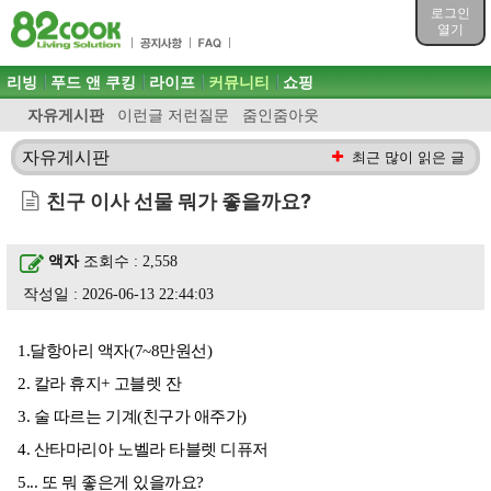
목차
로그인
주메뉴 바로가기
열기
컨텐츠 바로가기
검색 바로가기
주메뉴
리빙
푸드 앤 쿠킹
라이프
커뮤니티
쇼핑
로그인 바로가기
자유게시판
이런글 저런질문
줌인줌아웃
자유게시판
최근 많이 읽은 글
친구 이사 선물 뭐가 좋을까요?
액자
조회수 : 2,558
작성일 : 2026-06-13 22:44:03
1.달항아리 액자(7~8만원선)
2. 칼라 휴지+ 고블렛 잔
3. 술 따르는 기계(친구가 애주가)
4. 산타마리아 노벨라 타블렛 디퓨저
5... 또 뭐 좋은게 있을까요?