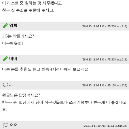
이 리스트 중 원하는 것 사주겠다고.
친구 집 주소로 주문해 주시고.
엄훠
'26.6.13 11:05 PM
(175.208.xxx.213)
115는 악플러세요?
너무해욧!!!!
네네
'26.6.13 11:07 PM
(175.208.xxx.213)
다른 분들 추천도 듣고 최종 4지선다해서 보낼게요.
...
'26.6.13 11:09 PM
(115.138.xxx.222)
원글님은 답정너세요?
받는사람 입장에서 님이 적은것들보다 쓰레기봉투나 받는게 더 좋겠다고
요.
ㅇㅇ
'26.6.13 11:10 PM
(175.113.xxx.33)