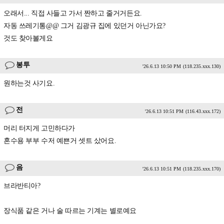
오래서... 직접 사들고 가서 짠하고 줄거거든요.
자동 쓰레기통@@ 그거 김광규 집에 있던거 아닌가요?
것도 찾아볼게요
봉투
'26.6.13 10:50 PM
(118.235.xxx.130)
원하는것 사기요.
전
'26.6.13 10:51 PM
(116.43.xxx.172)
머리 터지게 고민하다가
혼수용 부부 수저 예쁜거 셋트 샀어요.
음
'26.6.13 10:51 PM
(118.235.xxx.170)
브라반티아?
장식품 같은 거나 술 따르는 기계는 별로예요