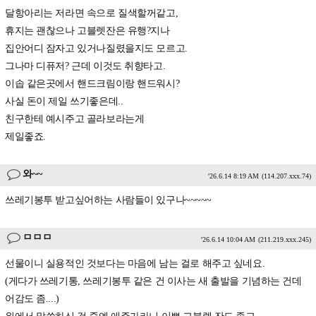
달항아리는 저라면 속으로 질색할꺼같고,
휴지는 괜찮으나 고블렛잔은 유행?지나
집안어디 잠자고 있거나질렸을지도 모르고.
그나마 디퓨저? 근데 이것도 취향타고.
이솝 같은곳에서 핸드크림이랑 핸드워시?
사실 돈이 제일 쓰기좋은데..
친구한테 예시주고 골라보라는게
제일좋죠.
와~~
'26.6.14 8:19 AM
(114.207.xxx.74)
쓰레기봉투 받고싶어하는 사람들이 있구나~~~~~
ㅁㅁㅁ
'26.6.14 10:04 AM
(211.219.xxx.245)
선물이니 실용적인 것보다는 마음에 남는 걸로 해주고 싶네요.
(게다가 쓰레기통, 쓰레기봉투 같은 건 이사는 새 출발을 기념하는 건데
어감도 좀....)