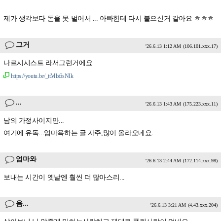
제가 생각보다 돈을 못 벌어서 ... 아빠한테 다시 붙으신거 같아요 ㅎㅎㅎ
그거
'26.6.13 1:12 AM
(106.101.xxx.17)
나르시시스트 라서그런거에요
https://youtu.be/_ttMlz6sNIk
...
'26.6.13 1:43 AM
(175.223.xxx.11)
남의 가정사이지만...
여기에 유독...엄마욕하는 글 자주,많이 올라오네요.
엄마와
'26.6.13 2:44 AM
(172.114.xxx.98)
보내는 시간이 옛날엔 훨씬 더 많아스리...
음...
'26.6.13 3:21 AM
(4.43.xxx.204)