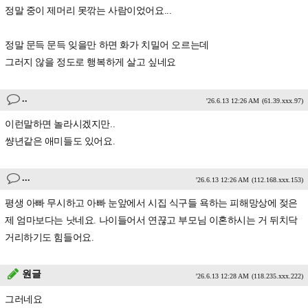
정말 중이 제머리 못깎는 사람이었어요...
정말 문득 문득 잊을만 하면 화가 치밀어 오르는데
그러지 않을 정도로 행복하게 살고 싶네요
..
'26.6.13 12:26 AM
(61.39.xxx.97)
이런말하면 놀라시겠지만..
썅년같은 애미들도 있어요.
...
'26.6.13 12:26 AM
(112.168.xxx.153)
평생 아빠 무시하고 아빠 눈앞에서 시집 식구들 욕하는 피해망상에 젖은
제 엄마보다는 낫네요. 나이들어서 연끊고 부모님 이혼하시는 거 뒤치닥
거리하기도 힘들어요.
원글
'26.6.13 12:28 AM
(118.235.xxx.222)
그러네요