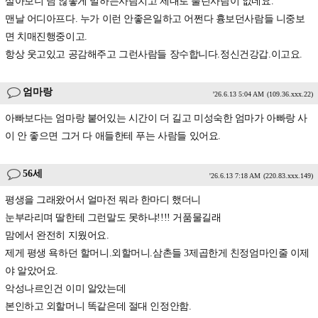
살아보니 님 않좋게 밀하는사람치고 제대로 풀린사람이 없네요.
맨날 어디아프다. 누가 이런 안좋은일하고 어쩐다 흉보던사람들 니중보
면 치매진행중이고.
항상 웃고있고 공감해주고 그런사람들 장수합니다.정신건강갑.이고요.
엄마랑
'26.6.13 5:04 AM
(109.36.xxx.22)
아빠보다는 엄마랑 붙어있는 시간이 더 길고 미성숙한 엄마가 아빠랑 사
이 안 좋으면 그거 다 애들한테 푸는 사람들 있어요.
56세
'26.6.13 7:18 AM
(220.83.xxx.149)
평생을 그래왔어서 얼마전 뭐라 한마디 했더니
눈부라리며 딸한테 그런말도 못하냐!!!! 거품물길래
맘에서 완전히 지웠어요.
제게 평생 욕하던 할머니.외할머니.삼촌들 3제곱한게 친정엄마인줄 이제
야 알았어요.
악성나르인건 이미 알았는데
본인하고 외할머니 똑같은데 절대 인정안함.