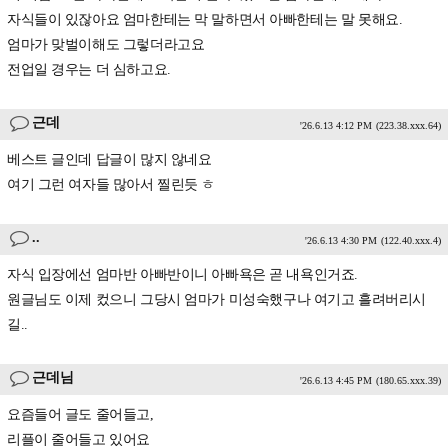
자식들이 있잖아요 엄마한테는 막 말하면서 아빠한테는 말 못해요.
엄마가 맞벌이해도 그렇더라고요
전업일 경우는 더 심하고요.
근데
'26.6.13 4:12 PM
(223.38.xxx.64)
베스트 글인데 답글이 많지 않네요
여기 그런 여자들 많아서 찔린듯 ㅎ
..
'26.6.13 4:30 PM
(122.40.xxx.4)
자식 입장에선 엄마반 아빠반이니 아빠욕은 곧 내욕인거죠.
원글님도 이제 컸으니 그당시 엄마가 미성숙했구나 여기고 흘려버리시
길..
근데님
'26.6.13 4:45 PM
(180.65.xxx.39)
요즘들어 글도 줄어들고,
리플이 줄어들고 있어요