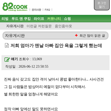
목차
로그인
주메뉴 바로가기
열기
컨텐츠 바로가기
검색 바로가기
주메뉴
리빙
푸드 앤 쿠킹
라이프
커뮤니티
쇼핑
로그인 바로가기
자유게시판
이런글 저런질문
줌인줌아웃
자유게시판
최근 많이 읽은 글
저희 엄마가 맨날 아빠 집안 욕을 그렇게 했는데
얘기
조회수 : 13,069
작성일 : 2026-06-12 23:50:55
진짜 음식 갖고도 집안 격이 낮아서 콩밥 좋아한다나... 사사건건
그 집 사람들은 밥상머리 예절이 없다부터 시작해서.
별 희한한 말을 엄청나게 해댔어요
정작 아빠 앞에선 말도 못하면서요