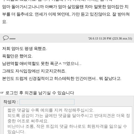
엄마 돌아가시고나니까 아빠가 엄마 살았을땐 차마 말못한 엄마집안 치
부를 더 들추네요. 연세가 이제 90인데, 가만 듣고 있진않아요. 잘 받아쳐
요.
,,,,,
'26.6.13 11:20 PM
(223.38.xxx.51)
저희 엄마도 평생 욕했죠.
욕할만은 했어요.
남편역할 애비역할도 못한 폭군ㅅㄲ였으니...
그래도 자식입장에선 지긋지긋하죠.
본인도 드럽게 신경질적이고 히스테릭한 인간이면서.. 뭐 잘났다고.
☞ 로그인 후 의견을 남기실 수 있습니다
작성자 :