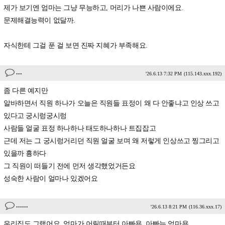
제가 보기엔 엄마는 그냥 무능하고, 머리가 나쁜 사람이에요.
문제해결능력이 없달까.
자식한테 그걸 푼 걸 보면 진짜 지혜가 부족해요.
...
'26.6.13 7:32 PM
(115.143.xxx.192)
좀 다른 예지만
알바하면서 직원 하나가 오늘은 직원들 표정이 왜 다 안좋냐고 인상 쓰고
있다고 궁시렁궁시렁
사람들 얼굴 표정 하나하나 태도하나하나 트집잡고
근데 저는 그 궁시렁거리던 직원 얼굴 보며 왜 저렇게 인상쓰고 찡그리고
있을까 흉하다
그 직원이 떠들기 전에 먼저 생각했었거든요
성숙한 사람이 얼마나 있겠어요
......
'26.6.13 8:21 PM
(116.36.xxx.17)
우리집도 그랬어요. 엄마가 어릴때부터 아빠욕, 아빠는 엄마욕