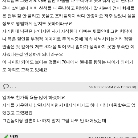
저희집도 그랬어요 아빠 집안 사람들 다 무식하고 못배워서 싼티 난다고
근데 살아보니 아빠 친척들 다 무난하고 평범하게 잘 사는데 엄마 형제들
은 전부 잘 안 풀리고 못살고 조카들까지 싹다 안좋아요 저주 받았나 싶을
정도로 평범하게 살지도 못하더라구요
자기한테 남편은 남이지만 자기 자식한테 아빠는 핏줄인데 그런 험담이
나 욕은 혈연을 부정적 이미지로 무의식중에 계속 세뇌시키는거라 정말
안좋은 것 같아요 저도 50대쯤 되어보니 엄마가 성숙하지 못한 부족한 여
자였다는걸 인정하게 되더라구요
이 나이만 되어도 보이는 것들이 70대에서 80대를 향하는 나이가 되어가
도 아직도 그러고 있네요
. . .
'26.6.13 12:12 AM
(175.119.xxx.68)
엄마도 친가쪽 욕을 많이 하셨어요
자식들 키우면서 남편자식이면서 내자식이기도 하니 마냥 미워할수도 없
었겠고 그랬겠죠
그런놈이랑 결혼이나 하지 말지 그럼 나도 안 태어났는데
반전
'26.6.13 12:13 AM
(118.235.xxx.140)