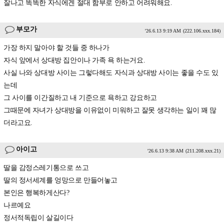
잘나고 똑똑한 자식에겐 절대 함부로 안하고 어려워해요.
부모가
'26.6.13 9:19 AM
(222.106.xxx.184)
가장 하지 말아야 할 것들 중 하나가
자식 앞에서 상대방 집안이나 가족 욕 하는거요.
사실 나와 상대방 사이는 그렇다해도 자식과 상대방 사이는 좋을 수도 있
는데
그 사이를 이간질하고 내 기준으로 욕하고 강요하고
그때문에 자녀가 상대방을 이유없이 미워하고 잘못 생각하는 일이 꽤 많
더라고요.
아이고
'26.6.13 9:38 AM
(211.208.xxx.21)
딸을 감정스레기통으로 쓰고
딸의 정서세계를 엉망으로 만들어놓고
본인은 행복하게산다?
나르예요
정서적독립이 살길이다