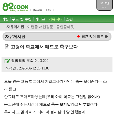
목차
로그인
주메뉴 바로가기
열기
컨텐츠 바로가기
검색 바로가기
주메뉴
리빙
푸드 앤 쿠킹
라이프
커뮤니티
쇼핑
로그인 바로가기
자유게시판
이런글 저런질문
줌인줌아웃
자유게시판
최근 많이 읽은 글
고딩이 학교에서 패드로 축구보다
참참참참
조회수 : 3,220
작성일 : 2026-06-12 23:11:07
오늘 인근 고등 학교에서 기말고사기간인데 축구 보여준다는 소
리 듣고
안그래도 조마조마했는데(우리 아이 학교는 그런말 없어서)
등교전에 쉬는시간에 패드로 축구 보지말라고 당부할려다
혹시나 그 말이 씨가 되어 더 볼까싶어 말 안했는데