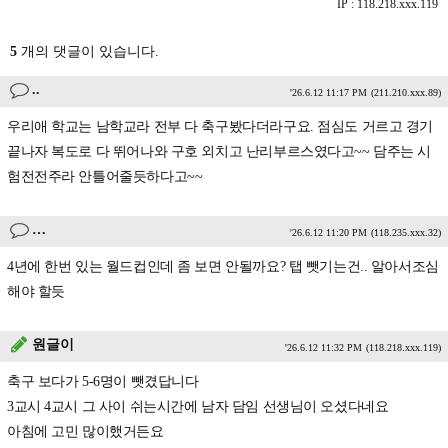
IP : 118.218.xxx.119
5
개의 댓글이 있습니다.
..
'26.6.12 11:17 PM
(211.210.xxx.89)
우리애 학교는 남학교라 전부 다 축구봤다더라구요. 점심도 거르고 경기
끝나자 복도로 다 뛰어나와 구호 외치고 난리부르스였다고~~ 담주는 시
험전전주라 안틀어줄듯하다고~~
…
'26.6.12 11:20 PM
(118.235.xxx.32)
4년에 한번 있는 월드컵인데 좀 보면 안될까요? 탭 뺏기는건.. 알아서조심
해야 할듯
원글이
'26.6.12 11:32 PM
(118.218.xxx.119)
축구 보다가 5-6명이 뺏겼답니다
3교시 4교시 그 사이 쉬는시간에 남자 담임 선생님이 오셨다네요
아침에 고민 많이했거든요