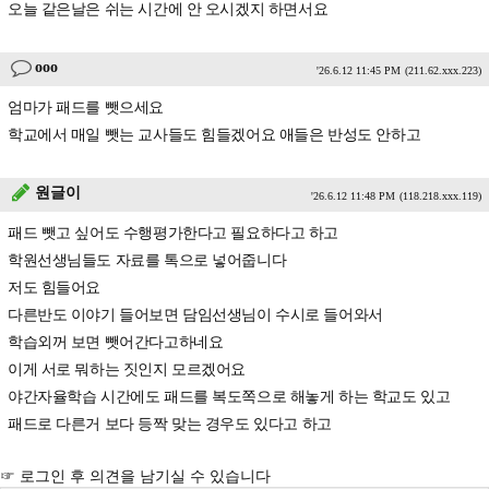
오늘 같은날은 쉬는 시간에 안 오시겠지 하면서요
ooo
'26.6.12 11:45 PM
(211.62.xxx.223)
엄마가 패드를 뺏으세요
학교에서 매일 뺏는 교사들도 힘들겠어요 애들은 반성도 안하고
원글이
'26.6.12 11:48 PM
(118.218.xxx.119)
패드 뺏고 싶어도 수행평가한다고 필요하다고 하고
학원선생님들도 자료를 톡으로 넣어줍니다
저도 힘들어요
다른반도 이야기 들어보면 담임선생님이 수시로 들어와서
학습외꺼 보면 뺏어간다고하네요
이게 서로 뭐하는 짓인지 모르겠어요
야간자율학습 시간에도 패드를 복도쪽으로 해놓게 하는 학교도 있고
패드로 다른거 보다 등짝 맞는 경우도 있다고 하고
☞ 로그인 후 의견을 남기실 수 있습니다