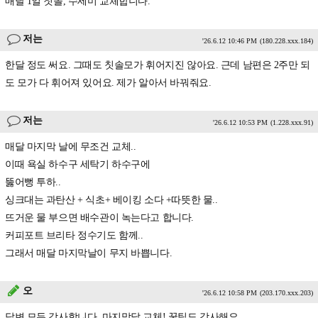
매달 1일 칫솔, 수세미 교체합니다.
저는
'26.6.12 10:46 PM
(180.228.xxx.184)
한달 정도 써요. 그때도 칫솔모가 휘어지진 않아요. 근데 남편은 2주만 되
도 모가 다 휘어져 있어요. 제가 알아서 바꿔줘요.
저는
'26.6.12 10:53 PM
(1.228.xxx.91)
매달 마지막 날에 무조건 교체..
이때 욕실 하수구 세탁기 하수구에
뚫어뻥 투하..
싱크대는 과탄산 + 식초+ 베이킹 소다 +따뜻한 물..
뜨거운 물 부으면 배수관이 녹는다고 합니다.
커피포트 브리타 정수기도 함께..
그래서 매달 마지막날이 무지 바쁩니다.
오
'26.6.12 10:58 PM
(203.170.xxx.203)
답변 모두 감사합니다. 마지막달 교체! 꿀팁도 감사해요