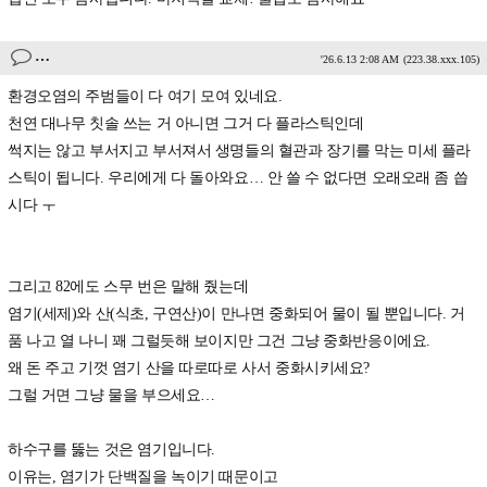
…
'26.6.13 2:08 AM
(223.38.xxx.105)
환경오염의 주범들이 다 여기 모여 있네요.
천연 대나무 칫솔 쓰는 거 아니면 그거 다 플라스틱인데
썩지는 않고 부서지고 부서져서 생명들의 혈관과 장기를 막는 미세 플라
스틱이 됩니다. 우리에게 다 돌아와요… 안 쓸 수 없다면 오래오래 좀 씁
시다 ㅜ
그리고 82에도 스무 번은 말해 줬는데
염기(세제)와 산(식초, 구연산)이 만나면 중화되어 물이 될 뿐입니다. 거
품 나고 열 나니 꽤 그럴듯해 보이지만 그건 그냥 중화반응이에요.
왜 돈 주고 기껏 염기 산을 따로따로 사서 중화시키세요?
그럴 거면 그냥 물을 부으세요…
하수구를 뚫는 것은 염기입니다.
이유는, 염기가 단백질을 녹이기 때문이고