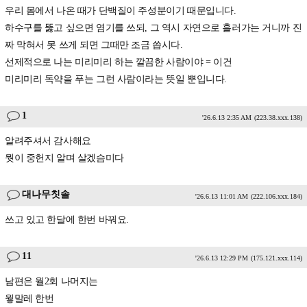
우리 몸에서 나온 때가 단백질이 주성분이기 때문입니다.
하수구를 뚫고 싶으면 염기를 쓰되, 그 역시 자연으로 흘러가는 거니까 진
짜 막혀서 못 쓰게 되면 그때만 조금 씁시다.
선제적으로 나는 미리미리 하는 깔끔한 사람이야 = 이건
미리미리 독약을 푸는 그런 사람이라는 뜻일 뿐입니다.
1
'26.6.13 2:35 AM
(223.38.xxx.138)
알려주셔서 감사해요
뭣이 중헌지 알며 살겠슴미다
대나무칫솔
'26.6.13 11:01 AM
(222.106.xxx.184)
쓰고 있고 한달에 한번 바꿔요.
11
'26.6.13 12:29 PM
(175.121.xxx.114)
남편은 월2회 나머지는
웧말레 한번