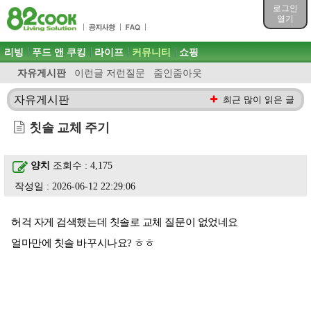
목차
로그인
주메뉴 바로가기
열기
컨텐츠 바로가기
검색 바로가기
주메뉴
리빙
푸드 앤 쿠킹
라이프
커뮤니티
쇼핑
로그인 바로가기
자유게시판
이런글 저런질문
줌인줌아웃
자유게시판
최근 많이 읽은 글
칫솔 교체 주기
양치
조회수 : 4,175
작성일 : 2026-06-12 22:29:06
허걱 자게 검색했는데 칫솔로 교체 질문이 없었네요
얼마만에 칫솔 바꾸시나요? ㅎㅎ