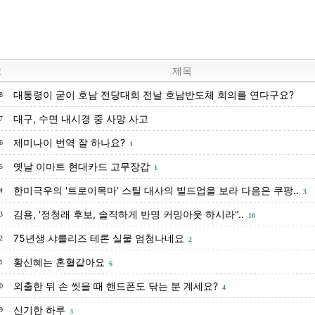
호
제목
대통령이 굳이 호남 전당대회 전날 호남반도체 회의를 연다구요?
8
대구, 수면 내시경 중 사망 사고
7
제미나이 번역 잘 하나요?
6
1
옛날 이마트 현대카드 고무장갑
5
1
한미극우의 '트로이목마' 스틸 대사의 빌드업을 보라 다음은 쿠팡..
4
3
김용, '정청래 후보, 솔직하게 반명 커밍아웃 하시라"..
3
10
75년생 샤를리즈 테론 실물 엄청나네요
2
2
황신혜는 혼혈같아요
1
6
외출한 뒤 손 씻을 때 핸드폰도 닦는 분 계세요?
0
4
신기한 하루
9
3