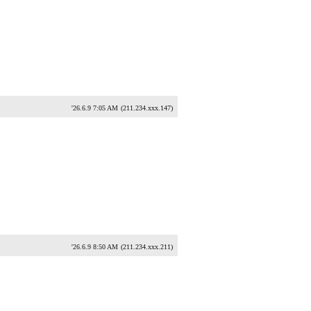
'26.6.9 7:05 AM
(211.234.xxx.147)
'26.6.9 8:50 AM
(211.234.xxx.211)