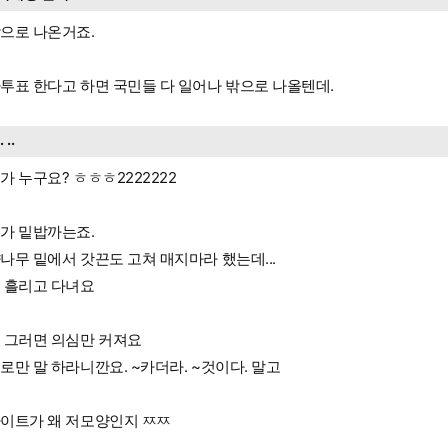
으로 나온거죠.
투표 한다고 하면 국민들 다 일어나 밖으로 나올텐데.
.. ..
가 누구요? ㅎㅎㅎ2222222
가 밑밥까는죠.
나무 밑에서 갓끈도 고쳐 매지마라 했는데...
 흘리고 다녀요
 그러면 의심만 커져요
로만 말 하라니깐요. ~카더라. ~것이다. 말고
이트가 왜 저모양인지 ㅉㅉ