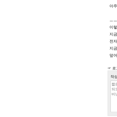
아주
ㅡ
이렇
지금
전자
지금
덮어
☞ 로
작성