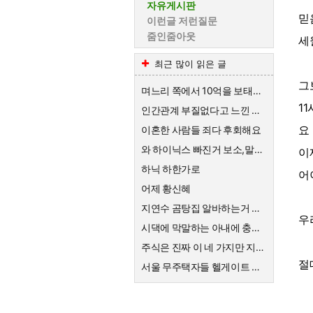
자유게시판
믿
이런글 저런질문
줌인줌아웃
세
최근 많이 읽은 글
그
며느리 쪽에서 10억을 보태준대요.
1
인간관계 부질없다고 느낀 순간
요
이혼한 사람들 죄다 후회해요
와 하이닉스 빠진거 보소,말이 안나옴
이
하닉 하한가로
어
어제 황신혜
지연수 곰탕집 알바하는거 대단해요
우
시댁에 막말하는 아내에 충격받은 스튜디오
주식은 진짜 이 네 가지만 지키면 돈벌더라구요
절
서울 무주택자들 헬게이트 열리네요