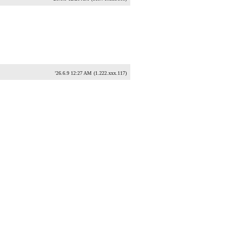
'26.6.9 12:27 AM
(1.222.xxx.117)