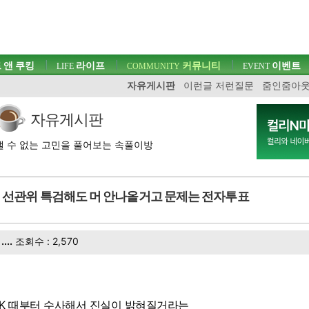
 앤 쿠킹
라이프
커뮤니티
이벤트
LIFE
COMMUNITY
EVENT
자유게시판
이런글 저런질문
줌인줌아
자유게시판
 수 없는 고민을 풀어보는 속풀이방
선관위 특검해도 머 안나올거고 문제는 전자투표
....
조회수 : 2,570
BK 때부터 수사해서 진실이 밝혀질거라는