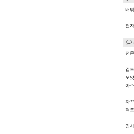
배밖
전자
전문
검토
오얏
아주
자꾸
팩트
인사