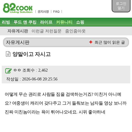
목차
로그인
주메뉴 바로가기
열기
컨텐츠 바로가기
검색 바로가기
주메뉴
리빙
푸드 앤 쿠킹
라이프
커뮤니티
쇼핑
로그인 바로가기
자유게시판
이런글 저런질문
줌인줌아웃
자유게시판
최근 많이 읽은 글
양말이고 자시고
ㅇㅇ
조회수 : 2,462
작성일 : 2026-06-08 20:25:56
어떻게 무슨 권리로 사람들 짐을 검색하는거죠? 미친거 아니예
요? 여중생이 캐리어 갖다주고 그거 들춰보는 남자들 영상 보니까
진짜 미친놈이라는 욕이 튀어나오네요. 시위 좋아하네