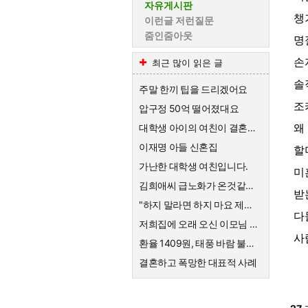
자유게시판
챙
이런글 저런질문
줌인줌아웃
명
손
최근 많이 읽은 글
솔
주말 한끼 팁을 드리겠어요
조
압구정 50억 떨어졌대요
왜
대학생 아이의 여친이 결혼하자고한대요
이재명 아들 신혼집
할
가난한 대학생 여친입니다.
미
김희애씨 급노화가 온것같네요
받
"하지 말라면 하지 마요 제발!" 의사를 믿지 않는 엄마의 고집
다
저희집에 오래 오신 이모님 퇴직금
사
환율 1409원, 태풍 바람 불어요
결혼하고 폭망한 대표적 사례