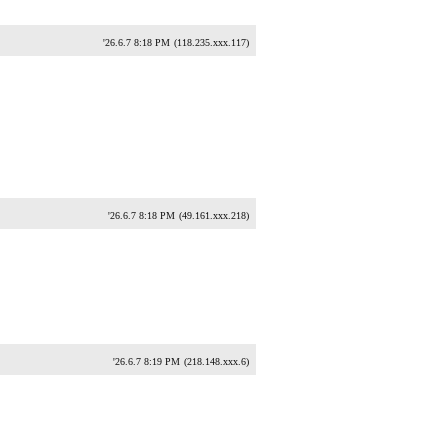
'26.6.7 8:18 PM
(118.235.xxx.117)
'26.6.7 8:18 PM
(49.161.xxx.218)
'26.6.7 8:19 PM
(218.148.xxx.6)