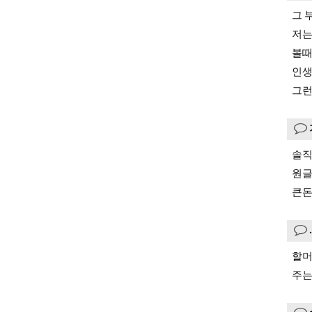
그 
저는
볼때
인생
그런
솔직
원글
큰돈
할머
주는