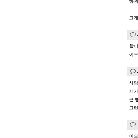
하셔
그게
할머
이모
사람
제가
큰 
그런
이모