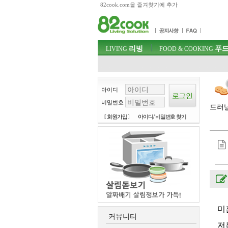
82cook.com을 즐겨찾기에 추가
목차
주메뉴 바로가기
컨텐츠 바로가기
검색 바로가기
주메뉴
리빙
푸드
로그인 바로가기
LIVING
FOOD & COOKING
아이디
비밀번호
드러낼
[ 회원가입 ]
아이디/ 비밀번호 찾기
미
커뮤니티
저