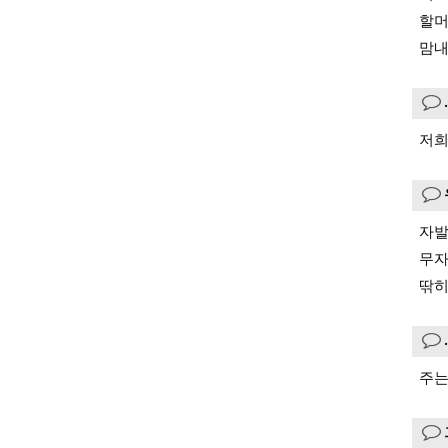
할머
맘내
.
저희
자발
무자
딲히
주는