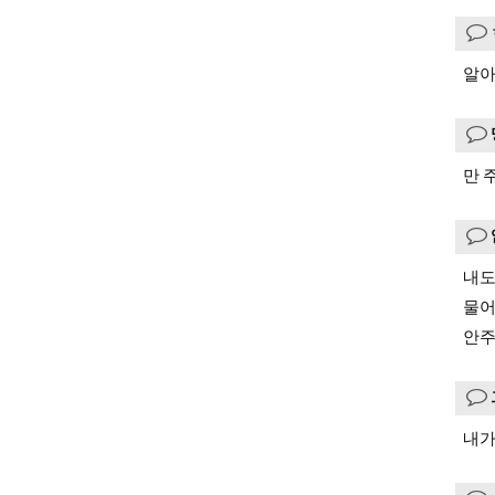
알아
만 
내도
물어
안주
내가