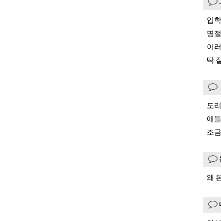
입학
명절
이러
딱 
도리
애들
조금
왜 