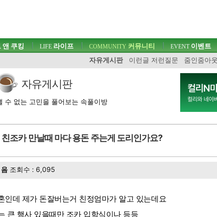
 앤 쿠킹
라이프
커뮤니티
이벤트
LIFE
COMMUNITY
EVENT
자유게시판
이런글 저런질문
줌인줌아
자유게시판
 수 없는 고민을 풀어보는 속풀이방
친조카 만날때 마다 용돈 주는게 도리인가요?
음
조회수 : 6,095
혼인데 제가 돈잘버는거 친정엄마가 알고 있는데요
는 큰 행사 있을때만 조카 입학식이나 등등