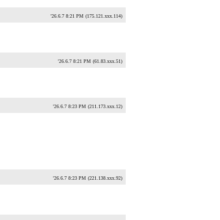
'26.6.7 8:21 PM
(175.121.xxx.114)
'26.6.7 8:21 PM
(61.83.xxx.51)
'26.6.7 8:23 PM
(211.173.xxx.12)
'26.6.7 8:23 PM
(221.138.xxx.92)