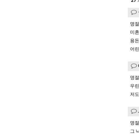
27
명절
미혼
용돈
어린
명절
우린
저도
명절
그 