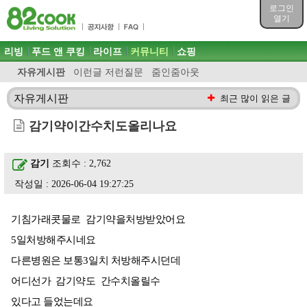
목차
로그인
주메뉴 바로가기
열기
컨텐츠 바로가기
검색 바로가기
주메뉴
리빙
푸드 앤 쿠킹
라이프
커뮤니티
쇼핑
로그인 바로가기
자유게시판
이런글 저런질문
줌인줌아웃
자유게시판
최근 많이 읽은 글
감기약이간수치도올리나요
감기
조회수 : 2,762
작성일 : 2026-06-04 19:27:25
기침가래콧물로 감기약을처방받았어요
5일처방해주시네요
다른병원은 보통3일치 처방해주시던데
어디선가 감기약도 간수치올릴수
있다고 들었는데요