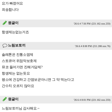
요가 빠졌어요
죄송합니다
원글이
'26.6.4 7:56 PM
(221.162.xxx.233)
항생제는없는거죠
느림보토끼
'26.6.4 8:00 PM
(211.208.xxx.76)
솔레톤은 진통소염제
스토큐어 위점막보호제
뮤코 들어가면 진해거담제?
항생제는 없는듯요
평소에 건강하고 간염보균아니면 그 약 먹는다고
간수치 오르지 않아요
원글이
'26.6.4 8:01 PM
(221.162.xxx.233)
느림보토끼님 감사해요.~