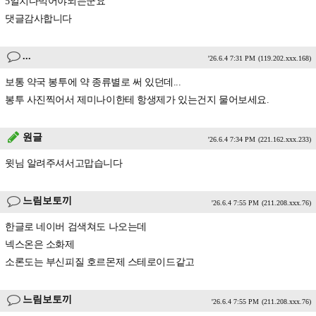
5일치다먹어야되는군요
댓글감사합니다
...
'26.6.4 7:31 PM
(119.202.xxx.168)
보통 약국 봉투에 약 종류별로 써 있던데...
봉투 사진찍어서 제미나이한테 항생제가 있는건지 물어보세요.
원글
'26.6.4 7:34 PM
(221.162.xxx.233)
윗님 알려주셔서고맙습니다
느림보토끼
'26.6.4 7:55 PM
(211.208.xxx.76)
한글로 네이버 검색쳐도 나오는데
넥스온은 소화제
소론도는 부신피질 호르몬제 스테로이드같고
느림보토끼
'26.6.4 7:55 PM
(211.208.xxx.76)