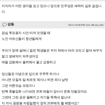
지지자가 이딴 생각을 갖고 있으니 앞으로 민주당은 쇄락의 길로 갈겁니
다
감동
'26.6.4 10:49 PM
(121.140.xxx.135)
잠실 투표용지 사건 터져 모였을 때
노인 어르신들이 청년들에게
우리가 앞에 설테니 젊은 학생들은 우리 뒤에서 따라 오라고 절대 싸우지
말고 방패막이 되주셨어요
애들 감동해서 울컥해서 울고 감동하고
당신들은 이념으로 입으로 우쭈쭈 하거나
아니면 모질게 칼 찌르듯 욕이나 하면 죄다 남탓
그런 어른모습 보였으니
탄핵 촛불집회 나가보면 2030 애들이 앞서서 문화 만들었어요.
그런데 그런 공은 둘째치고 자기들 똑똑네 잘난네
지 자식 응원봉 자랑질했지 정작 2030에게 뭘 해줬어요?