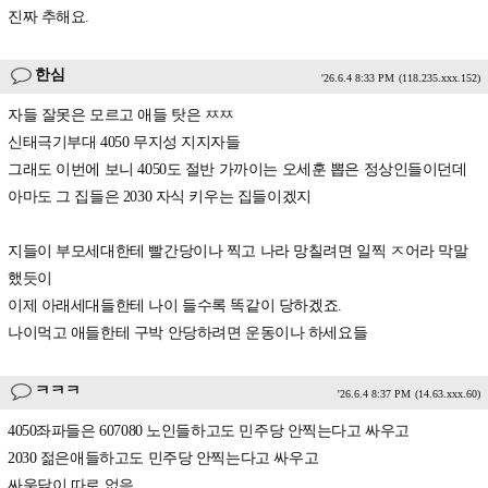
진짜 추해요.
한심
'26.6.4 8:33 PM
(118.235.xxx.152)
자들 잘못은 모르고 애들 탓은 ㅉㅉ
신태극기부대 4050 무지성 지지자들
그래도 이번에 보니 4050도 절반 가까이는 오세훈 뽑은 정상인들이던데
아마도 그 집들은 2030 자식 키우는 집들이겠지
지들이 부모세대한테 빨간당이나 찍고 나라 망칠려면 일찍 ㅈ어라 막말
했듯이
이제 아래세대들한테 나이 들수록 똑같이 당하겠죠.
나이먹고 애들한테 구박 안당하려면 운동이나 하세요들
ㅋㅋㅋ
'26.6.4 8:37 PM
(14.63.xxx.60)
4050좌파들은 607080 노인들하고도 민주당 안찍는다고 싸우고
2030 젊은애들하고도 민주당 안찍는다고 싸우고
싸움닭이 따로 없음