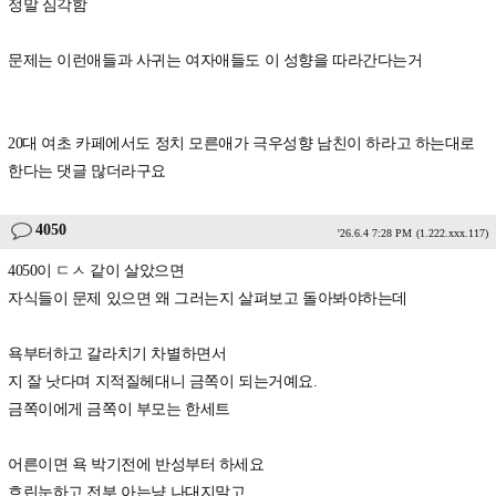
정말 심각함
문제는 이런애들과 사귀는 여자애들도 이 성향을 따라간다는거
20대 여초 카페에서도 정치 모른애가 극우성향 남친이 하라고 하는대로
한다는 댓글 많더라구요
4050
'26.6.4 7:28 PM
(1.222.xxx.117)
4050이 ㄷㅅ 같이 살았으면
자식들이 문제 있으면 왜 그러는지 살펴보고 돌아봐야하는데
욕부터하고 갈라치기 차별하면서
지 잘 낫다며 지적질헤대니 금쪽이 되는거예요.
금쪽이에게 금쪽이 부모는 한세트
어른이면 욕 박기전에 반성부터 하세요
흐린눈하고 전부 아는냥 나대지말고