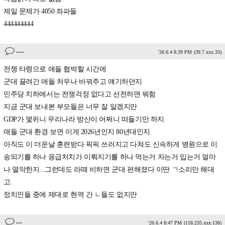
제일 문제가 4050 좌파들
444444444
....
'26.6.4 8:39 PM
(39.7.xxx.33)
전쟁 타령으로 애들 협박할 시간에
군대 끌려간 애들 처우나 바꿔주고 얘기하던지
민주당 치하에서는 전쟁걱정 없다고 선전하면 뭐함
지금 군대 보내본 부모들은 너무 잘 알겠지만
GDP가 몇위니 우리나라 방산이 어쩌니 떠들기만 하지
애들 군대 환경 보면 이게 2026년인지 80년대인지
아직도 이 더운날 훈련받다 픽픽 쓰러지고 다쳐도 신속하게 병원으로 이
송되기를 하나 응급처치가 이뤄지기를 하나 먹는거 자는거 입는거 얼마
나 열악한지...그런데도 라떼 비하면 군대 편해졌다 이딴 ㄱ소리만 해대
고.
정치인들 중에 제대로 현역 간 ㄴ들도 없지만
...
'26.6.4 8:47 PM
(118.235.xxx.138)