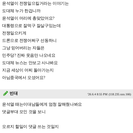
윤석열이 전쟁일으킬거라는 이야기는
도대체 누가 한겁니까
윤석열이 머리에 총맞았어요?
대통령으로 잘먹구 잘살구있는데
전쟁일으키게
드론으로 전쟁어쩌구 선동하니
그냥 믿어버리는 자들은
민주당? 진짜 웃음만 나오네요
도대체 뉴스는 안보고 사나봐요
지금 세상이 어찌 돌아가는지
아님중국에서 오셨어요?
빈대
'26.6.4 8:55 PM
(118.235.xxx.166)
윤석열 때는이대남들에게 엄청 잘해줬나봐요
댓글부대 모인 것을 보니
오르지 할일이 댓글 쓰는 것일지