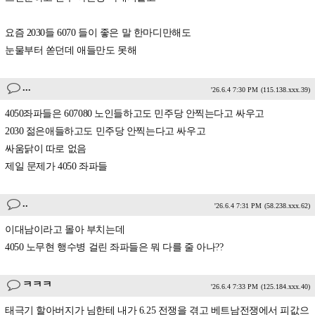
요즘 2030들 6070 들이 좋은 말 한마디만해도
눈물부터 쏟던데 애들만도 못해
...
'26.6.4 7:30 PM
(115.138.xxx.39)
4050좌파들은 607080 노인들하고도 민주당 안찍는다고 싸우고
2030 젊은애들하고도 민주당 안찍는다고 싸우고
싸움닭이 따로 없음
제일 문제가 4050 좌파들
..
'26.6.4 7:31 PM
(58.238.xxx.62)
이대남이라고 몰아 부치는데
4050 노무현 행수병 걸린 좌파들은 뭐 다를 줄 아나??
ㅋㅋㅋ
'26.6.4 7:33 PM
(125.184.xxx.40)
태극기 할아버지가 님한테 내가 6.25 전쟁을 겪고 베트남전쟁에서 피값으