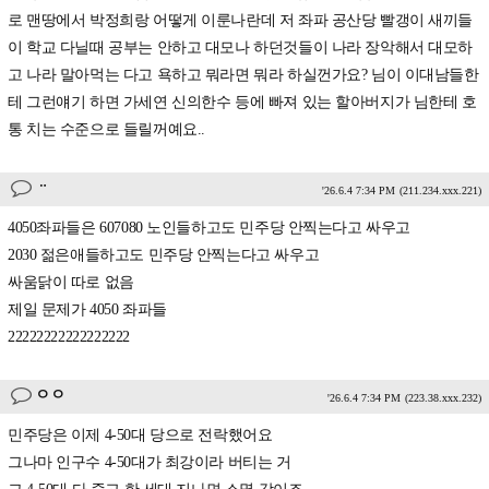
로 맨땅에서 박정희랑 어떻게 이룬나란데 저 좌파 공산당 빨갱이 새끼들
이 학교 다닐때 공부는 안하고 대모나 하던것들이 나라 장악해서 대모하
고 나라 말아먹는 다고 욕하고 뭐라면 뭐라 하실껀가요? 님이 이대남들한
테 그런얘기 하면 가세연 신의한수 등에 빠져 있는 할아버지가 님한테 호
통 치는 수준으로 들릴꺼예요..
ᆢ
'26.6.4 7:34 PM
(211.234.xxx.221)
4050좌파들은 607080 노인들하고도 민주당 안찍는다고 싸우고
2030 젊은애들하고도 민주당 안찍는다고 싸우고
싸움닭이 따로 없음
제일 문제가 4050 좌파들
22222222222222222
ㅇㅇ
'26.6.4 7:34 PM
(223.38.xxx.232)
민주당은 이제 4-50대 당으로 전락했어요
그나마 인구수 4-50대가 최강이라 버티는 거