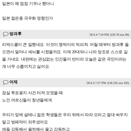
일본이 왜 점점 기우나 했더니
일본 젊은층 극우화 영향인가
방과후
'26.6.4 7:54 PM
(220.78.xxx.60)
리박스쿨이 큰 일했네요. 이것이 맹박이의 빅피쳐. 어릴 때부터 방과후 들
으면서 얼마나 세뇌를 시켰을까요. 이제 20대되니 나라 망조로 스스로 길
을 가네요. 내란에는 관심없는 인간들이 반이라 오늘은 같은 국민이라는
게 너무 소름끼치고 싫어요.
어제
'26.6.4 7:57 PM
(118.235.xxx.165)
잠실 투표용지 사건 터져 모였을 때
노인 어르신들이 청년들에게
우리가 앞에 설테니 젊은 학생들은 우리 뒤에서 따라 오라고 절대 싸우지
말고 방패막이 되주셨어요
애들 감동해서 울컥해서 울고 감동하고