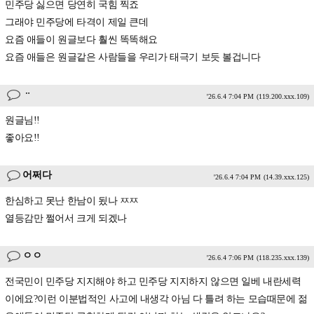
민주당 싫으면 당연히 국힘 찍죠
그래야 민주당에 타격이 제일 큰데
요즘 애들이 원글보다 훨씬 똑똑해요
요즘 애들은 원글같은 사람들을 우리가 태극기 보듯 볼겁니다
ᆢ
'26.6.4 7:04 PM
(119.200.xxx.109)
원글님!!
좋아요!!
어쩌다
'26.6.4 7:04 PM
(14.39.xxx.125)
한심하고 못난 한남이 됬나 ㅉㅉ
열등감만 쩔어서 크게 되겠나
ㅇㅇ
'26.6.4 7:06 PM
(118.235.xxx.139)
전국민이 민주당 지지해야 하고 민주당 지지하지 않으면 일베 내란세력
이에요?이런 이분법적인 사고에 내생각 아님 다 틀려 하는 모습때문에 젊