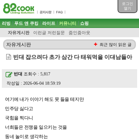
목차
로그인
주메뉴 바로가기
열기
컨텐츠 바로가기
검색 바로가기
주메뉴
리빙
푸드 앤 쿠킹
라이프
커뮤니티
쇼핑
로그인 바로가기
자유게시판
이런글 저런질문
줌인줌아웃
자유게시판
최근 많이 읽은 글
빈대 잡으려다 초가 삼간 다 태워먹을 이대남들아
빈대
조회수 : 5,817
작성일 : 2026-06-04 18:59:19
여기에 내가 이야기 해도 못 들을 테지만
민주당 싫다고
국힘을 찍다니
너희들은 전쟁을 일으키는 것을
동네 놀이로 생각하는