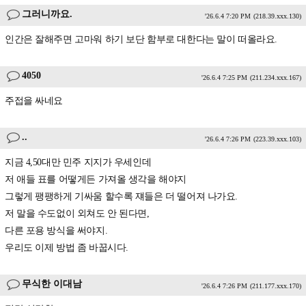
그러니까요.
'26.6.4 7:20 PM
(218.39.xxx.130)
인간은 잘해주면 고마워 하기 보단 함부로 대한다는 말이 떠올라요.
4050
'26.6.4 7:25 PM
(211.234.xxx.167)
주접을 싸네요
..
'26.6.4 7:26 PM
(223.39.xxx.103)
지금 4,50대만 민주 지지가 우세인데
저 애들 표를 어떻게든 가져올 생각을 해야지
그렇게 팽팽하게 기싸움 할수록 쟤들은 더 떨어져 나가요.
저 말을 수도없이 외쳐도 안 된다면,
다른 포용 방식을 써야지.
우리도 이제 방법 좀 바꿉시다.
무식한 이대남
'26.6.4 7:26 PM
(211.177.xxx.170)