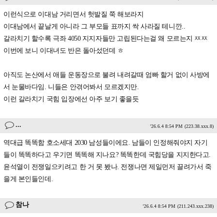
이런식으로 이대남 거리면서 헛발질 쭉 해보라지
이대남에서 끝날게 아니라 그 부모들 표까지 싹 사라질 테니깐..
갈라치기 할수록 극좌 4050 지지자들만 고립된다는걸 왜 모르는지 ㅉㅉ
이번에 보니 이대녀도 반은 돌아섰던데 ㅎ
아직도 논산에서 애들 운동장으로 불려 내려갈때 엄빠 할거 없이 사방에
서 눈물바다임. 니들은 안겪어봐서 모르겠지만.
이런 갈라치기 국힘 입장에선 아주 보기 좋을듯
...
'26.6.4 8:54 PM
(223.38.xxx.8)
역대급 똑똑함 호소세대 2030 남성들이에요. 남들이 인정해줘야지 자기
들이 똑똑하다고 우기면 똑똑해 지나요? 똑똑한데 국힘당을 지지한다고.
윤석열이 전쟁일으키려고 한 거 못 봤나. 전쟁나면 제일먼저 끌려가서 죽
을게 본인들인데.
참나
'26.6.4 8:54 PM
(211.243.xxx.238)