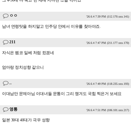
그 4-50대 다 죽고 한 세대 지나면 소멸 각이죠
ㅇㅇ
'26.6.4 7:39 PM
(112.170.xxx.141)
남녀 연령탓을 하지말고 민주당 안에서 이유를 찾아야죠.
211
'26.6.4 7:47 PM
(211.177.xxx.170)
자식은 펨코 일베 처럼 컸겠네
엄마랑 정치성향 같으니
..
'26.6.4 7:49 PM
(118.235.xxx.193)
이대남만 문제아님 이대녀들 문통이 그리 챙겨도 국힘 찍은거 보세요
영통
'26.6.4 7:51 PM
(106.101.xxx.217)
일본 30대 40대가 극우 성향