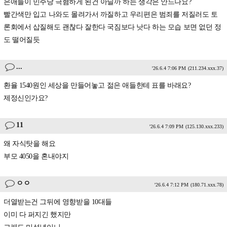
은애들이 민주당 극혐하게 된건 아닐까 하는 생각은 안드나요?
빨간색만 입고 나와도 몰려가서 까질하고 우리편은 범죄를 저질러도 토
론회에서 삽질해도 괜찮다 잘한다 국짐보다 낫다 하는 모습 보면 없던 정
도 떨어질듯
...
'26.6.4 7:06 PM
(211.234.xxx.37)
환율 1540원인 세상을 만들어놓고 젊은 애들한테 표를 바래요?
제정신인가요?
11
'26.6.4 7:09 PM
(125.130.xxx.233)
왜 자식탓을 해요
부모 4050을 혼내야지
ㅇㅇ
'26.6.4 7:12 PM
(180.71.xxx.78)
더열받는건 그뒤에 영향받을 10대들
이미 다 퍼지긴 했지만