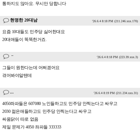
통하지도 않아요. 무시만 당합니다
현명한 20대남
'26.6.4 8:18 PM
(211.246.xxx.170)
요즘 10대들도 민주당 싫어한대요
20대애들이 똑똑한거죠.
ᆢ
'26.6.4 8:18 PM
(223.39.xxx.3)
그들이 원한다는데 어쩌겠어요
겪어봐야알텐데
...
'26.6.4 8:19 PM
(211.234.xxx.31)
4050좌파들은 607080 노인들하고도 민주당 안찍는다고 싸우고
2030 젊은애들하고도 민주당 안찍는다고 싸우고
싸움닭이 따로 없음
제일 문제가 4050 좌파들 333333