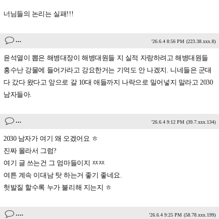
너님들의 논리는 실패!!!
...
'26.6.4 8:56 PM
(223.38.xxx.8)
윤석열이 뽑은 해병대장이 해병대원들 지 실적 자랑하려고 해병대원들
홍수난 강물에 들어가라고 강요한거는 기억도 안 나겠지. 니네들은 군대
다 갔다 왔다고 앞으로 갈 10대 애들까지 나락으로 밀어넣지 말라고 2030
남자들아.
...
'26.6.4 9:12 PM
(39.7.xxx.134)
2030 남자가 여기 왜 오겠어요 ㅎ
진짜 몰라서 그럼?
여기 글 쓰는건 그 엄마들이지 ㅉㅉ
여튼 계속 이대남 탓 하는거 좋기 좋네요.
헛발질 할수록 누가 불리해 지는지 ㅎ
....
'26.6.4 9:25 PM
(58.78.xxx.199)