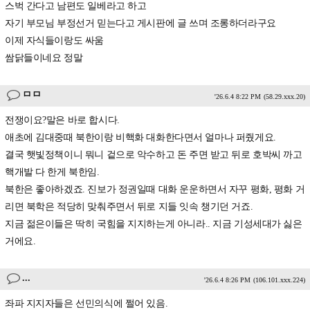
스벅 간다고 남편도 일베라고 하고
자기 부모님 부정선거 믿는다고 게시판에 글 쓰며 조롱하더라구요
이제 자식들이랑도 싸움
쌈닭들이네요 정말
ㅁㅁ
'26.6.4 8:22 PM
(58.29.xxx.20)
전쟁이요?말은 바로 합시다.
애초에 김대중때 북한이랑 비핵화 대화한다면서 얼마나 퍼줬게요.
결국 햇빛정책이니 뭐니 겉으로 악수하고 돈 주면 받고 뒤로 호박씨 까고
핵개발 다 한게 북한임.
북한은 좋아하겠죠. 진보가 정권일때 대화 운운하면서 자꾸 평화, 평화 거
리면 북학은 적당히 맞춰주면서 뒤로 지들 잇속 챙기던 거죠.
지금 젊은이들은 딱히 국힘을 지지하는게 아니라.. 지금 기성세대가 싫은
거에요.
...
'26.6.4 8:26 PM
(106.101.xxx.224)
좌파 지지자들은 선민의식에 쩔어 있음.