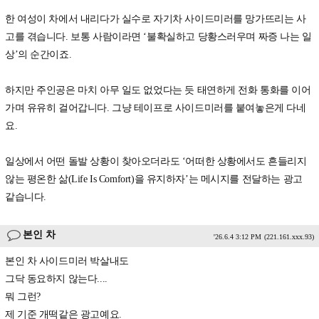
한 여성이 차에서 내리다가 실수로 자기차 사이드미러를 망가뜨리는 사
고를 겪습니다. 보통 사람이라면 ‘불확실하고 당황스러우며 짜증 나는 일
상’의 순간이죠.
하지만 주인공은 마치 아무 일도 없었다는 듯 태연하게 전화 통화를 이어
가며 유유히 걸어갑니다. 그냥 테이프로 사이드미러를 붙여놓은게 다네
요.
일상에서 어떤 돌발 상황이 찾아오더라도 ‘어떠한 상황에서도 흔들리지
않는 평온한 삶(Life Is Comfort)을 유지하자’는 메시지를 전달하는 광고
같습니다.
본인 차
'26.6.4 3:12 PM
(221.161.xxx.93)
본인 차 사이드미러 박살내도
그닥 동요하지 않는다....
뭐 그런?
제 기준 개떡같은 광고예요.