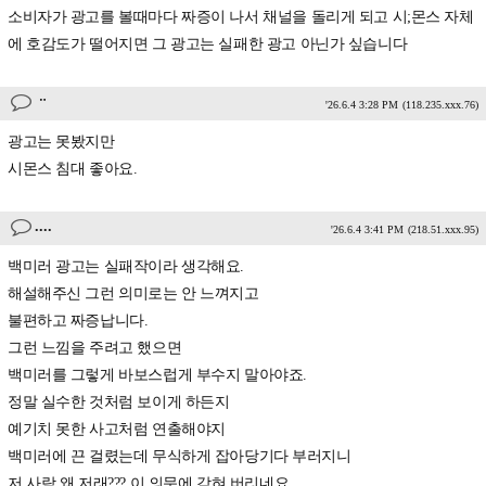
소비자가 광고를 볼때마다 짜증이 나서 채널을 돌리게 되고 시;몬스 자체
에 호감도가 떨어지면 그 광고는 실패한 광고 아닌가 싶습니다
ᆢ
'26.6.4 3:28 PM
(118.235.xxx.76)
광고는 못봤지만
시몬스 침대 좋아요.
....
'26.6.4 3:41 PM
(218.51.xxx.95)
백미러 광고는 실패작이라 생각해요.
해설해주신 그런 의미로는 안 느껴지고
불편하고 짜증납니다.
그런 느낌을 주려고 했으면
백미러를 그렇게 바보스럽게 부수지 말아야죠.
정말 실수한 것처럼 보이게 하든지
예기치 못한 사고처럼 연출해야지
백미러에 끈 걸렸는데 무식하게 잡아당기다 부러지니
저 사람 왜 저래??? 이 의문에 갇혀 버리네요.