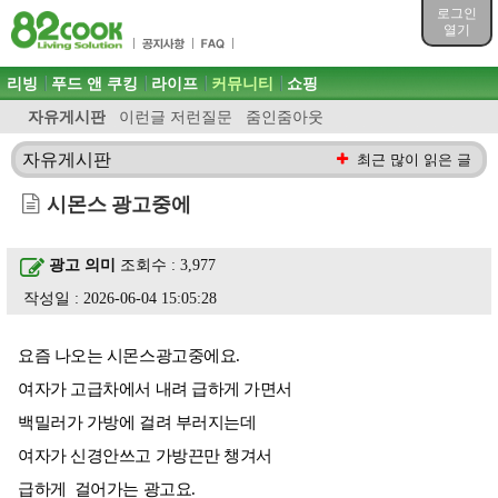
목차
로그인
주메뉴 바로가기
열기
컨텐츠 바로가기
검색 바로가기
주메뉴
리빙
푸드 앤 쿠킹
라이프
커뮤니티
쇼핑
로그인 바로가기
자유게시판
이런글 저런질문
줌인줌아웃
자유게시판
최근 많이 읽은 글
시몬스 광고중에
광고 의미
조회수 : 3,977
작성일 : 2026-06-04 15:05:28
요즘 나오는 시몬스광고중에요.
여자가 고급차에서 내려 급하게 가면서
백밀러가 가방에 걸려 부러지는데
여자가 신경안쓰고 가방끈만 챙겨서
급하게 걸어가는 광고요.