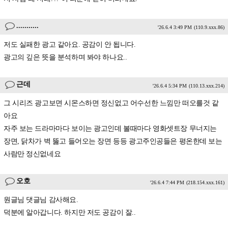
...........
'26.6.4 3:49 PM
(110.9.xxx.86)
저도 실패한 광고 같아요. 공감이 안 됩니다.
광고의 깊은 뜻을 분석하며 봐야 하나요..
근데
'26.6.4 5:34 PM
(110.13.xxx.214)
그 시리즈 광고보면 시몬스하면 정신없고 어수선한 느낌만 떠오를것 같
아요
자주 보는 드라마마다 보이는 광고인데 볼때마다 영화셋트장 무너지는
장면, 닭차가 벽 뚫고 들어오는 장면 등등 광고주인공들은 평온한데 보는
사람만 정신없네요
오호
'26.6.4 7:44 PM
(218.154.xxx.161)
원글님 댓글님 감사해요.
덕분에 알아갑니다. 하지만 저도 공감이 잘..