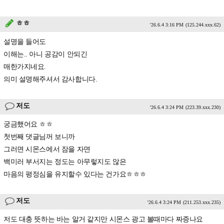
ㅎㅎ
'26.6.4 3:16 PM
(125.244.xxx.62)
설명을 들어도
이해는.. 아니 공감이 안되긴
매한가지네요.
의미 설명해주셔서 감사합니다.
저도
'26.6.4 3:24 PM
(223.39.xxx.230)
궁금했어요 ㅎㅎ
첫번째 댓글님꺼 보니까
그러면 시몬스에서 잠을 자면
백미러 부서지는 정도는 아무렇지도 않은
마음의 평정심을 유지할수 있다는 건가요ㅎㅎㅎ
저도
'26.6.4 3:24 PM
(211.253.xxx.235)
저도 대충 뜻하는 바는 알거 같지만 시몬스 광고 볼때마다 짜증나요