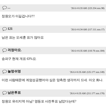
...
'26.6.4 6:33 AM
(123.254.xxx.98)
정원오가 이길겁니다!!!
121
'26.6.4 6:34 AM
(117.111.xxx.17)
남은 표는 오세훈 표가 많아요
걱정마요.
'26.6.4 6:35 AM
(110.70.xxx.184)
송파구 현재 개표 63%요.
놀멍쉬멍
'26.6.4 6:35 AM
(125.177.xxx.149)
이런 사람때문에 계엄성공했어야 싶은 망측한 생갹까지 드네. 아오 화나.
남은투표
'26.6.4 6:35 AM
(211.177.xxx.170)
정원오 유리지역 아님? 영등포 사전투표 남았다는데?