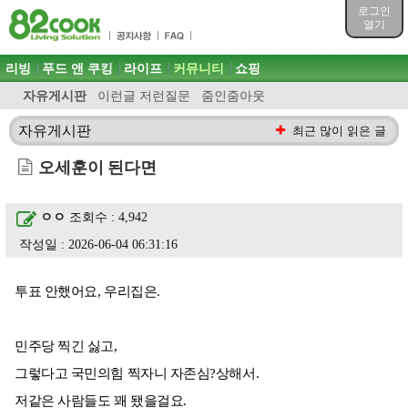
목차
로그인
주메뉴 바로가기
열기
컨텐츠 바로가기
검색 바로가기
주메뉴
리빙
푸드 앤 쿠킹
라이프
커뮤니티
쇼핑
로그인 바로가기
자유게시판
이런글 저런질문
줌인줌아웃
자유게시판
최근 많이 읽은 글
오세훈이 된다면
ㅇㅇ
조회수 : 4,942
작성일 : 2026-06-04 06:31:16
투표 안했어요, 우리집은.
민주당 찍긴 싫고,
그렇다고 국민의힘 찍자니 자존심?상해서.
저같은 사람들도 꽤 됐을걸요.