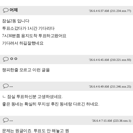
어제
'26.6.4 6:37 AM
(211.234.xxx.77)
잠실2동 입니다
투표소갔다가 1시간 기다리다
7시30분쯤 용지도착 투표하고왔어요
기다려서 하길잘했네요
ㅇㅇ
'26.6.4 6:45 AM
(210.221.xxx.93)
챙피한줄 모르고 이런 글을
...
'26.6.4 6:49 AM
(211.246.xxx.25)
ㄴ 잠실 투표하신분 고생하셨네요.
좋은 동네는 확실히 무지성 후진 동네랑 다르긴 하네요.
...
'26.6.4 7:15 AM
(223.38.xxx.1)
문제는 원글이죠. 투표도 안 해놓고 뭔