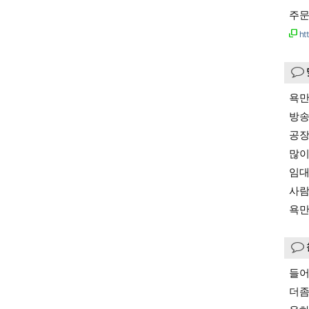
주문
ht
욕만
방송
공장
많이
임대
사람
욕만
들어
더좀