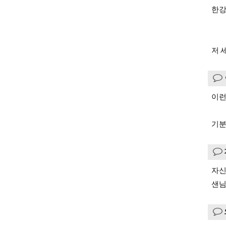
한강
저 
이런
기분
자신
샌님