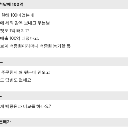
한달에 100억
 한해 100이었는데
에 세의 감옥 보내고 우는날
챗도 1억 터지고
매출 100억 터졌다고.
브계 백종원이라더니 백종원 능가할 듯
ㅡ
 주문한지 꽤 됐는데 안오고
도 답변도 없네요
...
게 백종원과 비교를 하나요?
본래가