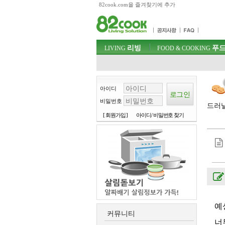
82cook.com을 즐겨찾기에 추가
목차
주메뉴 바로가기
컨텐츠 바로가기
검색 바로가기
주메뉴
리빙
푸드
로그인 바로가기
LIVING
FOOD & COOKING
아이디
비밀번호
드러낼
[ 회원가입 ]
아이디/ 비밀번호 찾기
예
커뮤니티
너