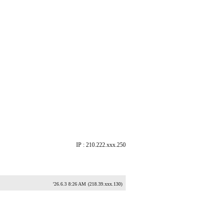
IP : 210.222.xxx.250
'26.6.3 8:26 AM
(218.39.xxx.130)