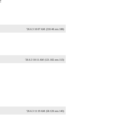
듯
'26.6.3 10:07 AM
(218.48.xxx.188)
'26.6.3 10:11 AM
(121.182.xxx.113)
'26.6.3 11:19 AM
(58.120.xxx.143)