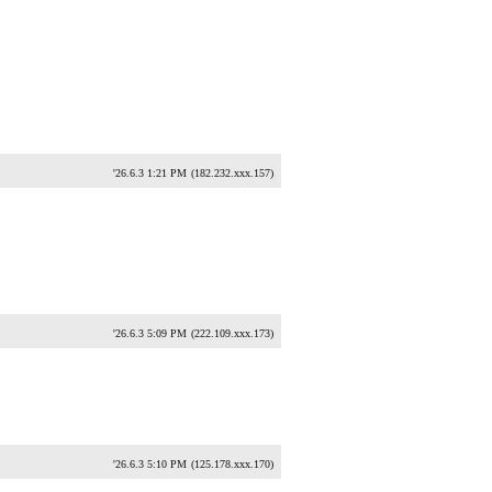
'26.6.3 1:21 PM
(182.232.xxx.157)
'26.6.3 5:09 PM
(222.109.xxx.173)
'26.6.3 5:10 PM
(125.178.xxx.170)