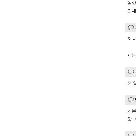
심한
김세
저 
저는
전 
기본
참고