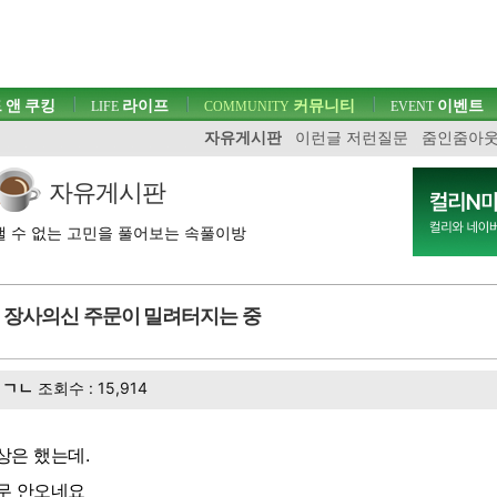
 앤 쿠킹
라이프
커뮤니티
이벤트
LIFE
COMMUNITY
EVENT
자유게시판
이런글 저런질문
줌인줌아
자유게시판
 수 없는 고민을 풀어보는 속풀이방
장사의신 주문이 밀려터지는 중
ㄱㄴ
조회수 : 15,914
상은 했는데.
무 안오네요