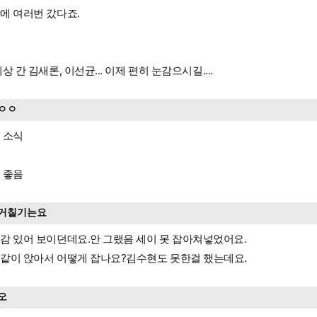
에 여러번 갔다죠.
세상 간 김새론, 이선균... 이제 편히 눈감으시길....
ㅇㅇ
 소식
 좋음
거칠기는요
감 있어 보이던데요.안 그랬음 세이 못 잡아쳐넣었어요.
같이 앉아서 어떻게 잡나요?김수현도 못한걸 했는데요.
오