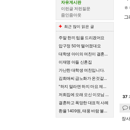
자유게시판
ㅎ
이런글 저런질문
줌인줌아웃
그
최근 많이 읽은 글
주말 한끼 팁을 드리겠어요
압구정 50억 떨어졌대요
대학생 아이의 여친이 결혼하자고한대요
이재명 아들 신혼집
가난한 대학생 여친입니다.
김희애씨 급노화가 온것같네요
"하지 말라면 하지 마요 제발!" 의사를 믿지 않는 엄마의 고집
저희집에 오래 오신 이모님 퇴직금
37
결혼하고 폭망한 대표적 사례
환율 1409원, 태풍 바람 불어요
장사의