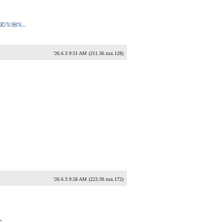
9D%98%...
'26.6.3 9:51 AM
(211.36.xxx.128)
'26.6.3 9:58 AM
(223.39.xxx.172)