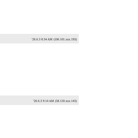
'26.6.3 8:34 AM
(106.101.xxx.193)
'26.6.3 9:14 AM
(58.120.xxx.143)