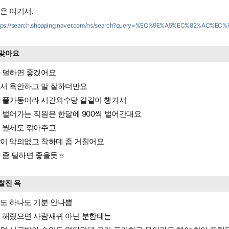
은 여기서.
tps://search.shopping.naver.com/ns/search?query=%EC%9E%A5%EC%82%AC%EC%
맞아요
 덜하면 좋겠어요
서 욕안하고 말 잘하더만요
 풀가동이라 시간외수당 칼같이 챙겨서
 벌어가는 직원은 한달에 900씩 벌어간대요
 월세도 깎아주고
이 악의없고 착하데 좀 거칠어요
 좀 덜하면 좋을듯ㅎ
찰진 욕
도 하나도 기분 안나쁨
 해줬으면 사람새뀌 아닌 분한테는