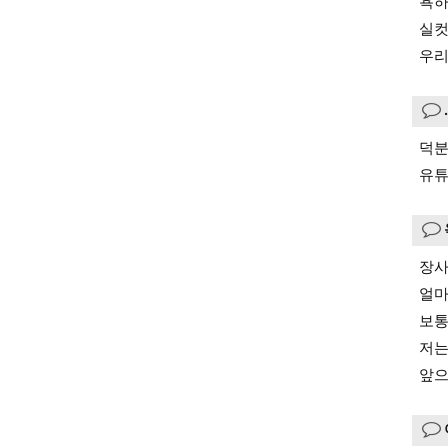
욕하
실컷
우리
덕분
유튜
장사
얼마
보통
저는
앞으