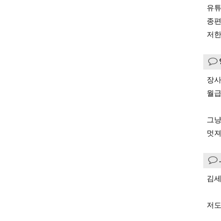
유튜
종편
저한
장사
월급
그냥
멋져
김세
저도