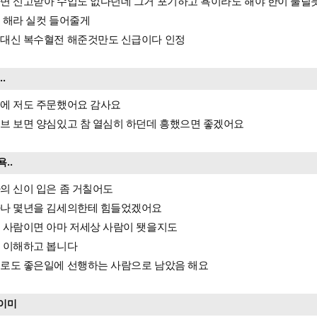
면 신고받아 수입도 없다던데 그거 포기하고 욕이라도 해야 한이 풀릴
 해라 실컷 들어줄게
대신 복수혈전 해준것만도 신급이다 인정
...
에 저도 주문했어요 감사요
브 보면 양심있고 참 열심히 하던데 흥했으면 좋겠어요
욕..
의 신이 입은 좀 거칠어도
나 몇년을 김세의한테 힘들었겠어요
 사람이면 아마 저세상 사람이 됏을지도
 이해하고 봅니다
로도 좋은일에 선행하는 사람으로 남았음 해요
이미