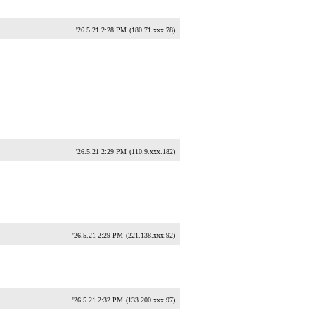
'26.5.21 2:28 PM
(180.71.xxx.78)
'26.5.21 2:29 PM
(110.9.xxx.182)
'26.5.21 2:29 PM
(221.138.xxx.92)
'26.5.21 2:32 PM
(133.200.xxx.97)