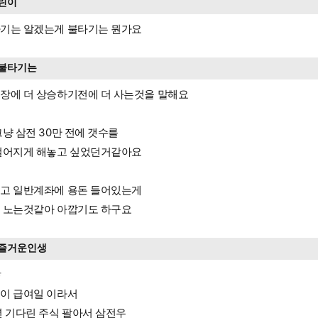
린이
기는 알겠는게 불타기는 뭔가요
불타기는
장에 더 상승하기전에 더 사는것을 말해요
그냥 삼전 30만 전에 갯수를
떨어지게 해놓고 싶었던거같아요
고 일반계좌에 용돈 들어있는게
 노는것같아 아깝기도 하구요
즐거운인생
ㅎ
이 급여일 이라서
년 기다린 주식 팔아서 삼전우