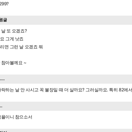
299?
원글
 날 또 오겠죠?
요 그게 낫죠
리면 그런 날 오겠죠 뭐
 참아볼께요 ~
.....
하락하는 날 안 사시고 꼭 불장일 때 더 살까요? 그러실까요. 특히 82에
...
금욜이니 참으소서