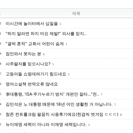
호
제목
이시간에 놀이터에서 삽질을
2
5
"하지 말라면 하지 마요 제발!" 의사를 믿지..
1
"결박 흔적" 교회서 어린이 숨져
0
1
잠안와서 못자는 분
9
6
사주팔자를 믿으시나요?
8
5
고등아들 쇼핑데려가기 힘드네요
7
2
영어소설책 번역오류 많네요
6
李대통령, 'ISA·주가누르기 방지' 개편안 질타…"전..
5
7
김민석은 노 대통령 때문에 18년 야인 생활한 거 아닙니다.
4
7
참존 컨트롤크림 팔꿈치 사용후기에요(한겹씩 벗겨짐 ㄷㄷㄷ)
3
8
뉴이재명 세력이 아니라 이재명 세력입니다.
2
3