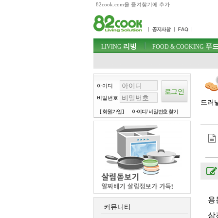
82cook.com을 즐겨찾기에 추가
목차
주메뉴 바로가기
컨텐츠 바로가기
검색 바로가기
주메뉴
리빙
푸드
로그인 바로가기
LIVING
FOOD & COOKING
아이디
비밀번호
드러낼
[ 회원가입 ]
아이디/ 비밀번호 찾기
용
커뮤니티
삼