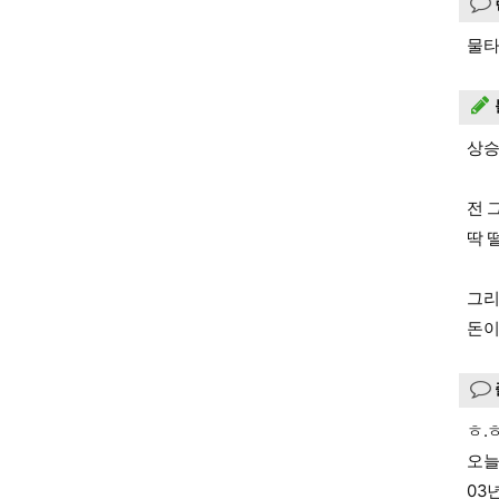
물타
상승
전 
딱 
그리
돈이
ㅎ.
오늘
03