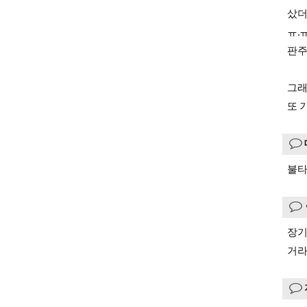
샀더
ㅠ.ㅠ
판주
그래
또 
불타
장기
거라고