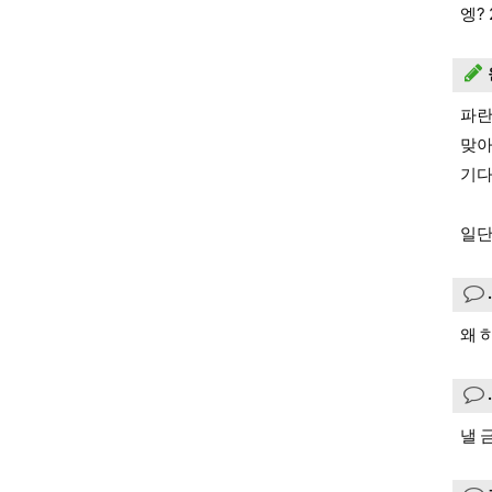
엥? 
파란
맞아
기다
일단
왜 
낼 