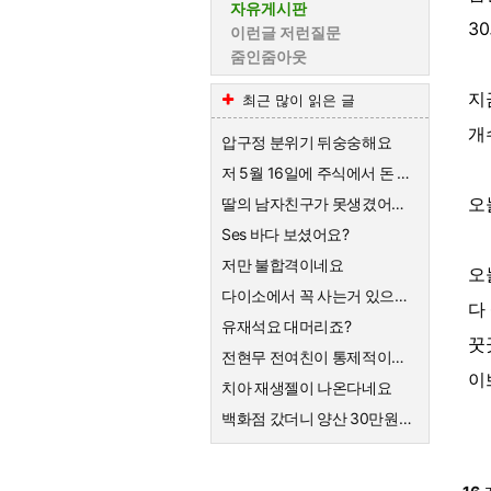
자유게시판
3
이런글 저런질문
줌인줌아웃
지
최근 많이 읽은 글
개
압구정 분위기 뒤숭숭해요
저 5월 16일에 주식에서 돈 90% 뺐다고 글 올렸어요
오
딸의 남자친구가 못생겼어요 ㅡㆍㅡ
Ses 바다 보셨어요?
저만 불합격이네요
오
다이소에서 꼭 사는거 있으세요
다
유재석요 대머리죠?
꿋
전현무 전여친이 통제적이었다는데
이
치아 재생젤이 나온다네요
백화점 갔더니 양산 30만원하네요