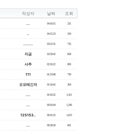
작성자
날짜
조회
...
04:18:15
231
..
04:15:23
319
........
03:22:31
735
지금
02:58:42
858
사주
02:16:22
803
111
01:19:48
739
오모테긴자
01:18:42
304
....
01:03:32
1,411
...
00:56:44
1,296
125153..
00:41:32
1,613
...
00:28:58
601