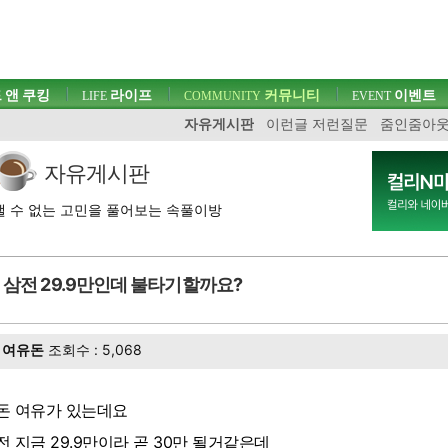
 앤 쿠킹
라이프
커뮤니티
이벤트
LIFE
COMMUNITY
EVENT
자유게시판
이런글 저런질문
줌인줌아
자유게시판
 수 없는 고민을 풀어보는 속풀이방
삼전 29.9만인데 불타기할까요?
여유돈
조회수 : 5,068
돈 여유가 있는데요
전 지금 29.9만이라 곧 30만 될거같은데