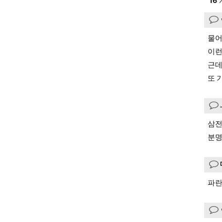
16
물어
이런
근데
또 
삼전
분명
파란