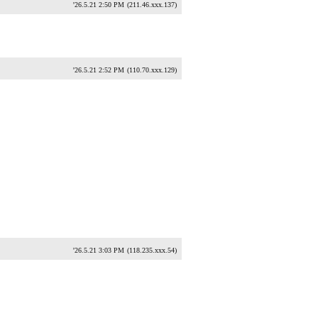
'26.5.21 2:50 PM
(211.46.xxx.137)
'26.5.21 2:52 PM
(110.70.xxx.129)
'26.5.21 3:03 PM
(118.235.xxx.54)