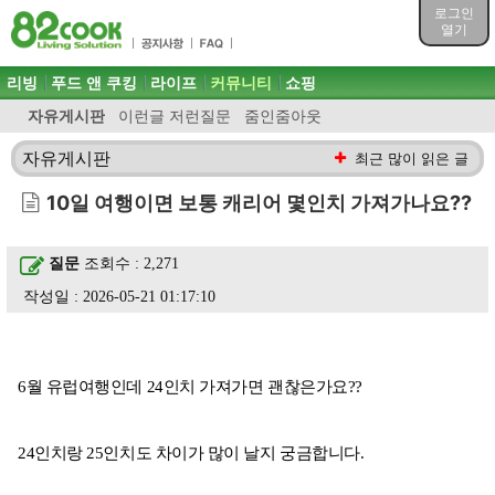
목차
로그인
주메뉴 바로가기
열기
컨텐츠 바로가기
검색 바로가기
주메뉴
리빙
푸드 앤 쿠킹
라이프
커뮤니티
쇼핑
로그인 바로가기
자유게시판
이런글 저런질문
줌인줌아웃
자유게시판
최근 많이 읽은 글
10일 여행이면 보통 캐리어 몇인치 가져가나요??
질문
조회수 : 2,271
작성일 : 2026-05-21 01:17:10
6월 유럽여행인데 24인치 가져가면 괜찮은가요??
24인치랑 25인치도 차이가 많이 날지 궁금합니다.