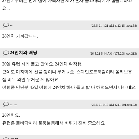
27인치부터는 안에 짐이 가득차면 제가 혼자 들고내리기가 힘들더라고
요...
...
'26.5.21 4:21 AM
(112.154.xxx.58)
28인치 가져갑니다.
24인치와 배낭
'26.5.21 5:44 AM
(175.208.xxx.213)
20일 유럽 저리 들고 갔어요. 24인치 확장형.
근데도 마지막에 선물 쌓이니 무거ㅝ요. 스페인포르툭갈이라 올리브유
잼 비누 와인 무거운 게 많아요.
여행중 만난분 45일 여행에 24인치 하나 들고 밥 다 해먹으면서 다니대요.
......
'26.5.21 6:17 AM
(211.201.xxx.73)
28인치요.
유럽은 돌바닥이라 울퉁불퉁해서 바퀴가 진짜 중요해요