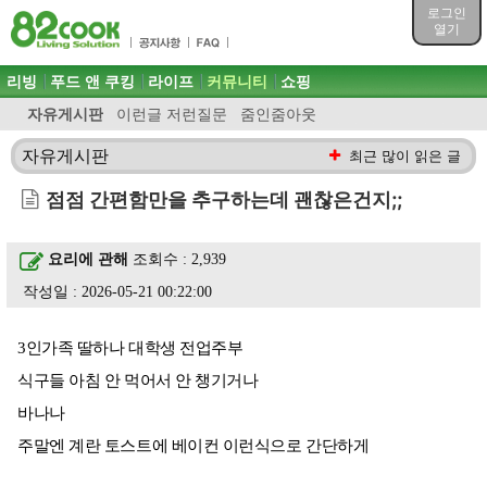
목차
로그인
주메뉴 바로가기
열기
컨텐츠 바로가기
검색 바로가기
주메뉴
리빙
푸드 앤 쿠킹
라이프
커뮤니티
쇼핑
로그인 바로가기
자유게시판
이런글 저런질문
줌인줌아웃
자유게시판
최근 많이 읽은 글
점점 간편함만을 추구하는데 괜찮은건지;;
요리에 관해
조회수 : 2,939
작성일 : 2026-05-21 00:22:00
3인가족 딸하나 대학생 전업주부
식구들 아침 안 먹어서 안 챙기거나
바나나
주말엔 계란 토스트에 베이컨 이런식으로 간단하게