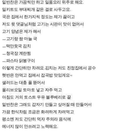
밑반찬은 가끔씩만 하고 일품요리 위주로 해요.
밀키트도 부대찌개 같은 걸로 사두고요.
국은 집에서 한가지씩 정도는 제가 끓이고
저도 윗 댓글님처럼 고기는 시판이 맛이 없어서
고기 양념은 제가 해서
ㅡ고기랑 쌈 마늘 국
ㅡ떡만둣국 김치
ㅡ청국장 계란찜
ㅡ파스타 닭봉구이
이렇게 간단히만 차려요.김치는 저도 친정집에서 공수
햇반은 안먹고 집에서 잡곡밥 맛있게요~
샐러드는 대충 풀 뜯어서
올리브오일 토마토 넣고 자주 먹고
아침도 거의 토스트 우유 블루베리로 끝
밑반찬은 그래도 갑자기 만들고 싶어질 때 만들어서
가끔 한식차림 조금은 화려하게 차려먹고
평소엔 저도 간단히 먹자 주의라 음식에
에너지 많이 안쓰려고 노력해요.