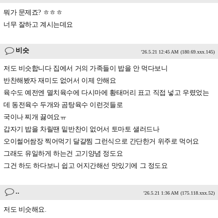
뭐가 문제죠? ㅎㅎㅎ
너무 잘하고 계시는데요
비슷
'26.5.21 12:45 AM
(180.69.xxx.145)
저도 비슷합니다 집에서 거의 가족들이 밥을 안 먹다보니
반찬해봤자 재미도 없어서 이제 안해요
육수도 예전엔 멸치육수에 다시마에 황태머리 표고 직접 넣고 우렸었는
데 동전육수 두개와 곰탕육수 이런것들로
국이나 찌개 끓여요ㅠ
갑자기 밥을 차릴땐 밑반찬이 없어서 토마토 샐러드나
오이썰어쌈장 찍어먹기 달걀찜 그런식으로 간단한거 위주로 먹어요
그래도 유일하게 하는건 고기양념 정도요
그건 하도 하다보니 쉽고 어지간해선 맛있기에 그 정도요
..
'26.5.21 1:36 AM
(175.118.xxx.52)
저도 비슷해요.