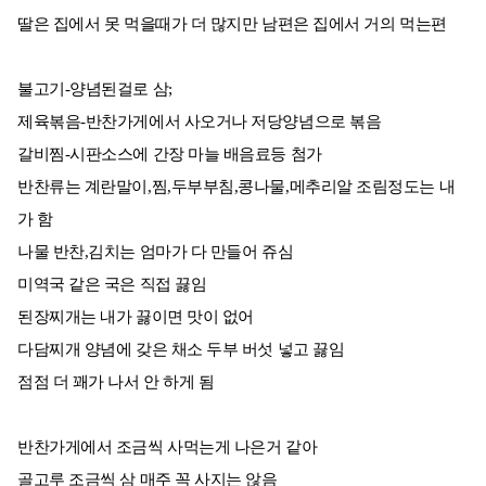
딸은 집에서 못 먹을때가 더 많지만 남편은 집에서 거의 먹는편
불고기-양념된걸로 삼;
제육볶음-반찬가게에서 사오거나 저당양념으로 볶음
갈비찜-시판소스에 간장 마늘 배음료등 첨가
반찬류는 계란말이,찜,두부부침,콩나물,메추리알 조림정도는 내
가 함
나물 반찬,김치는 엄마가 다 만들어 쥬심
미역국 같은 국은 직접 끓임
된장찌개는 내가 끓이면 맛이 없어
다담찌개 양념에 갖은 채소 두부 버섯 넣고 끓임
점점 더 꽤가 나서 안 하게 됨
반찬가게에서 조금씩 사먹는게 나은거 같아
골고루 조금씩 삼 매주 꼭 사지는 않음