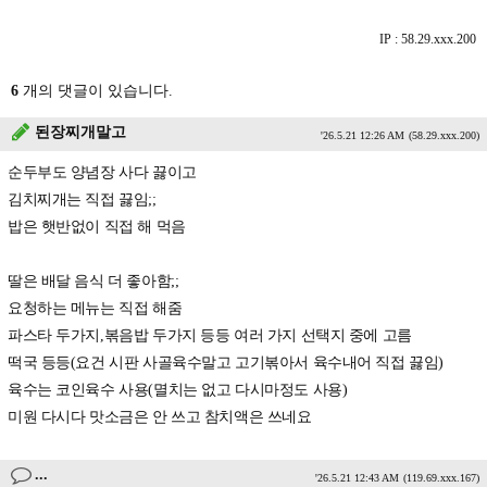
IP : 58.29.xxx.200
6
개의 댓글이 있습니다.
된장찌개말고
'26.5.21 12:26 AM
(58.29.xxx.200)
순두부도 양념장 사다 끓이고
김치찌개는 직접 끓임;;
밥은 햇반없이 직접 해 먹음
딸은 배달 음식 더 좋아함;;
요청하는 메뉴는 직접 해줌
파스타 두가지,볶음밥 두가지 등등 여러 가지 선택지 중에 고름
떡국 등등(요건 시판 사골육수말고 고기볶아서 육수내어 직접 끓임)
육수는 코인육수 사용(멸치는 없고 다시마정도 사용)
미원 다시다 맛소금은 안 쓰고 참치액은 쓰네요
...
'26.5.21 12:43 AM
(119.69.xxx.167)