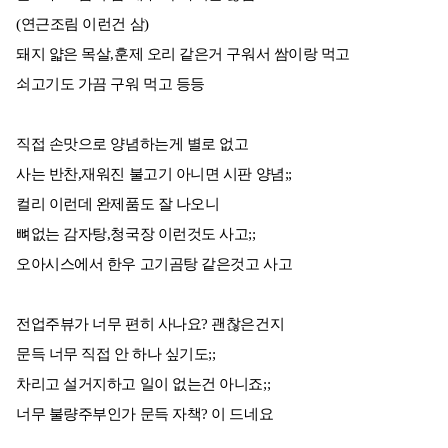
(연근조림 이런건 삼)
돼지 얇은 목살,훈제 오리 같은거 구워서 쌈이랑 먹고
쇠고기도 가끔 구워 먹고 등등
직접 손맛으로 양념하는게 별로 없고
사는 반찬,재워진 불고기 아니면 시판 양념;;
컬리 이런데 완제품도 잘 나오니
뼈없는 감자탕,청국장 이런것도 사고;;
오아시스에서 한우 고기곰탕 같은것고 사고
전업주뷰가 너무 편히 사나요? 괜찮은건지
문득 너무 직접 안 하나 싶기도;;
차리고 설거지하고 일이 없는건 아니죠;;
너무 불량주부인가 문득 자책? 이 드네요