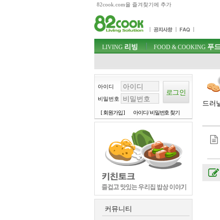
82cook.com을 즐겨찾기에 추가
목차
주메뉴 바로가기
컨텐츠 바로가기
검색 바로가기
주메뉴
리빙
푸드
로그인 바로가기
LIVING
FOOD & COOKING
아이디
비밀번호
드러낼
[ 회원가입 ]
아이디/ 비밀번호 찾기
커뮤니티