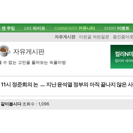
 앤 쿠킹
라이프
커뮤니티
이벤트
LIFE
COMMUNITY
EVENT
자유게시판
이런글 저런질문
줌인줌아
자유게시판
 수 없는 고민을 풀어보는 속풀이방
11시 정준희의 논 ㅡ 지난 윤석열 정부의 아직 끝나지 않은 
같이봅시다
조회수 : 1,096