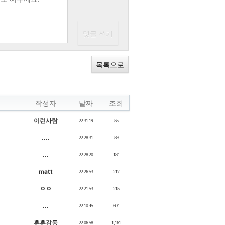
목록으로
작성자
날짜
조회
이런사람
22:31:19
55
....
22:28:31
59
...
22:28:20
184
matt
22:26:53
217
ㅇㅇ
22:21:53
215
...
22:10:45
604
훈훈감동
22:06:58
1,161