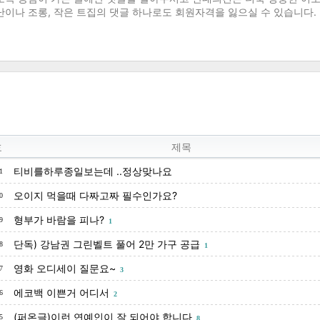
호
제목
티비를하루종일보는데 ..정상맞나요
1
오이지 먹을때 다짜고짜 필수인가요?
0
형부가 바람을 피나?
9
1
단독) 강남권 그린벨트 풀어 2만 가구 공급
8
1
영화 오디세이 질문요~
7
3
에코백 이쁜거 어디서
6
2
(퍼온글)이런 연예인이 잘 되어야 합니다
5
8