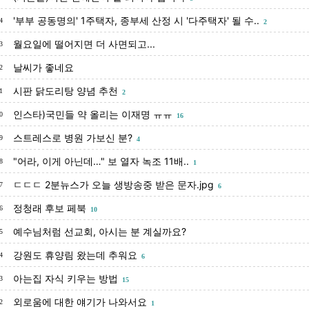
'부부 공동명의' 1주택자, 종부세 산정 시 '다주택자' 될 수..
4
2
월요일에 떨어지면 더 사면되고...
3
날씨가 좋네요
2
시판 닭도리탕 양념 추천
1
2
인스타)국민들 약 올리는 이재명 ㅠㅠ
0
16
스트레스로 병원 가보신 분?
9
4
"어라, 이게 아닌데…" 보 열자 녹조 11배..
8
1
ㄷㄷㄷ 2분뉴스가 오늘 생방송중 받은 문자.jpg
7
6
정청래 후보 페북
6
10
예수님처럼 선교회, 아시는 분 계실까요?
5
강원도 휴양림 왔는데 추워요
4
6
아는집 자식 키우는 방법
3
15
외로움에 대한 얘기가 나와서요
2
1