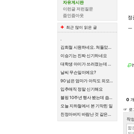
자유게시판
이런글 저런질문
줌인줌아웃
정
ㅡ
최근 많이 읽은 글
.
김희철 시원하네요. 쳐돌았네 ㅋㅋ
이승기는 진짜 신기하네요
대학생 아이가 쓰러졌는데 갑자기 말을 못해요
날씨 무슨일이에요?
90 넘은 엄마가 아직도 외모에 관심이 많아요
입추매직 정말 신기해요
블핑 10주년 행사 봤는데 씁쓸하네요
0
개
오늘 지하철에서 본 기막힌 일
☞ 로
친정아버지 바람난 것 같은데 엄마에게 알릴까요?
작성