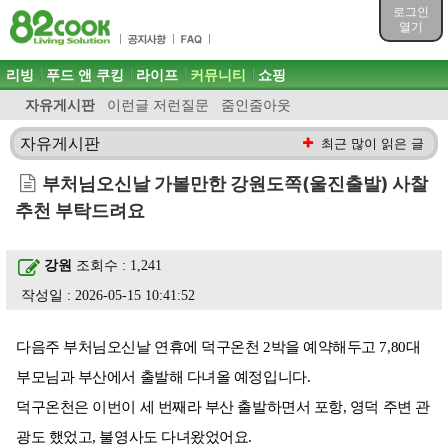
목차
로그인
주메뉴 바로가기
열기
컨텐츠 바로가기
검색 바로가기
주메뉴
리빙
푸드 앤 쿠킹
라이프
커뮤니티
쇼핑
로그인 바로가기
자유게시판
이런글 저런질문
줌인줌아웃
자유게시판
최근 많이 읽은 글
부처님오신날 가볼만한 강원도쪽(울진출발) 사찰
추천 부탁드려요
강원
조회수 : 1,241
작성일 : 2026-05-15 10:41:52
다음주 부처님오신날 연휴에 덕구온천 2박을 예약해두고 7,80대
부모님과 부산에서 출발해 다녀올 예정입니다.
덕구온천은 이번이 세 번째라 부산 출발하면서 포항, 영덕 주변 관
광도 했었고, 불영사도 다녀왔었어요.