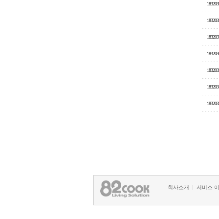
183203
183203
183203
183203
183203
183203
183203
회사소개
서비스 
정책 및 방침