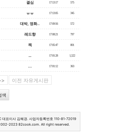
결심
17:13:17
575
ㅠㅠ
17:13:05
345
대박, 영화..
17:09:56
572
레드향
17:08:21
797
켁
17:05:47
801
…
17:01:28
1,522
...
17:01:12
363
>>
이전 자유게시판
C 대표이사 김혜경. 사업자등록번호 110-81-72019
2002-2023 82cook.com. All right reserved.