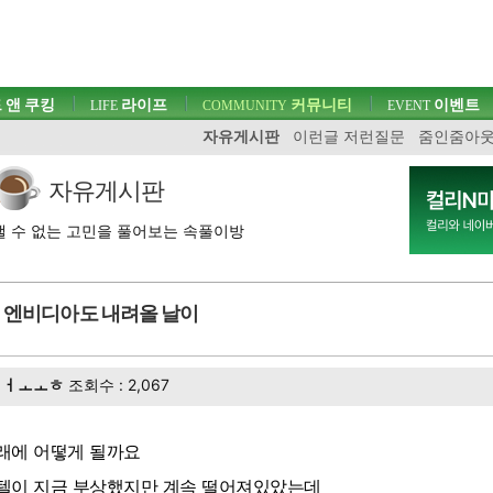
 앤 쿠킹
라이프
커뮤니티
이벤트
LIFE
COMMUNITY
EVENT
자유게시판
이런글 저런질문
줌인줌아
자유게시판
 수 없는 고민을 풀어보는 속풀이방
엔비디아도 내려올 날이
ㅓㅗㅗㅎ
조회수 : 2,067
래에 어떻게 될까요
텔이 지금 부상했지만 계속 떨어져있았는데