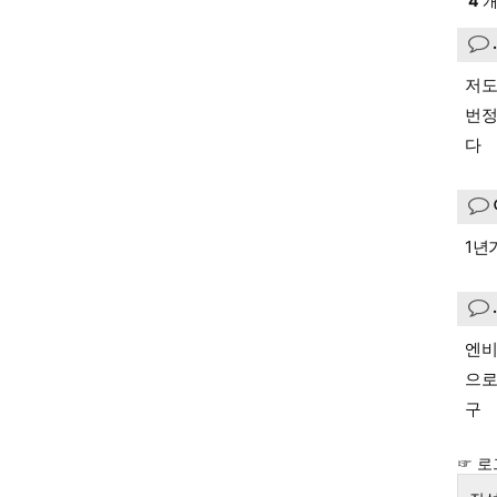
4
개
저도
번정
다
1년
엔비
으로
구
☞ 로