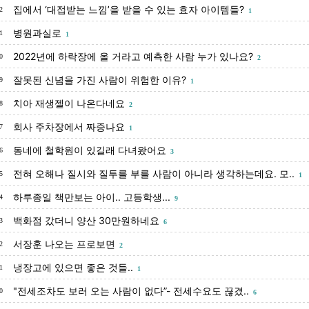
집에서 ‘대접받는 느낌’을 받을 수 있는 효자 아이템들?
2
1
병원과실로
1
1
2022년에 하락장에 올 거라고 예측한 사람 누가 있나요?
0
2
잘못된 신념을 가진 사람이 위험한 이유?
9
1
치아 재생젤이 나온다네요
8
2
회사 주차장에서 짜증나요
7
1
동네에 철학원이 있길래 다녀왔어요
6
3
전혀 오해나 질시와 질투를 부를 사람이 아니라 생각하는데요. 모..
5
1
하루종일 책만보는 아이.. 고등학생...
4
9
백화점 갔더니 양산 30만원하네요
3
6
서장훈 나오는 프로보면
2
2
냉장고에 있으면 좋은 것들..
1
1
"전세조차도 보러 오는 사람이 없다”- 전세수요도 끊겼..
0
6