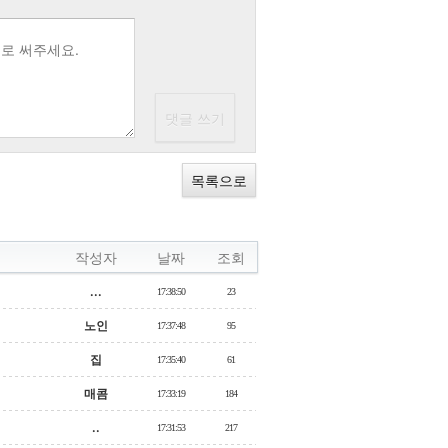
목록으로
작성자
날짜
조회
...
17:38:50
23
노인
17:37:48
95
집
17:35:40
61
매콤
17:33:19
184
..
17:31:53
217