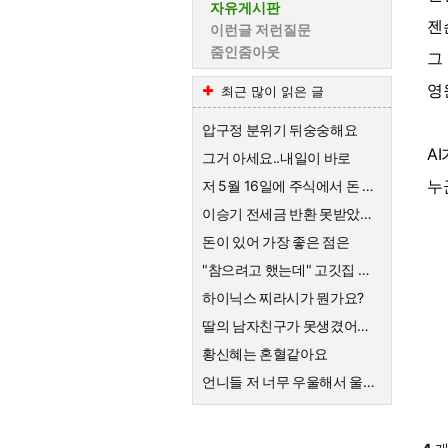
자유게시판
젠
이런글 저런질문
줌인줌아웃
그
영
최근 많이 읽은 글
압구정 분위기 뒤숭숭해요
A
그거 아세요..내일이 바로
누
저 5월 16일에 주식에서 돈 90% 뺐다고 글 올렸어요
이승기 전세금 반환 못받았네요
돈이 있어 가장 좋은 점은
"참으려고 했는데" 고깃집 사장님 결국 CCTV 공개한 이유
하이닉스 찌라시가 뭔가요?
딸의 남자친구가 못생겼어요 ㅡㆍㅡ
황신혜는 혼혈같아요
언니들 저 너무 우울해서 울어요