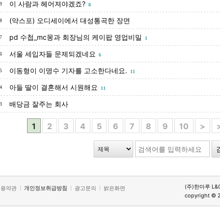
이 사람과 헤어져야겠죠?
9
8
(약스포) 오디세이에서 대성통곡한 장면
8
pd 수첩_mc몽과 회장님의 케이팝 영업비밀
7
1
서울 세입자들 문제되겠네요
6
6
이동형이 이명수 기자를 고소한다네요.
5
11
아들 딸이 결혼해서 시원해요
4
11
배당금 잘주는 회사
3
1
2
3
4
5
6
7
8
9
10
>
(주)한마루 L&
이용약관
개인정보취급방침
광고문의
밝은화면
copyright © 